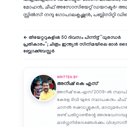
വിഎഫ്എക്‌സ് ഡയറക്ടർ: ടോണി മാഗ്മിത്ത്, ഡി
മോഹൻ, ചീഫ് അസോസിയേറ്റ് ഡയറക്ടർ: അമരേഷ് 
സ്റ്റിൽസ്: നന്ദു ഗോപാലകൃഷ്ണൻ, പബ്ലിസിറ്റി
← തീയേറ്ററുകളിൽ 50 ദിവസം പിന്നിട്ട് “ധുരന്ധർ
പ്രതികാരം”; ചിത്രം ഇന്ത്യൻ സിനിമയിലെ ഓൾ ട
ബ്ലോക്ക്ബസ്റ്റർ
WRITTEN BY
അനീഷ്‌ കെ എസ്
അനീഷ് കെ.എസ് 2009-ൽ സ്ഥാപി
കേരള ടിവി യുടെ സ്ഥാപകനും ചീഫ്
ചാനൽ ഷെഡ്യൂളുകൾ, മാധ്യമരംഗത്ത
രണ്ട് പതിറ്റാണ്ടിന്റെ അനുഭവസമ്
മാർഗ്ഗനിർദേശങ്ങൾക്കും വിശ്വസനീയ