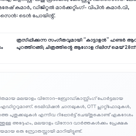
ഐ കളറിസ്റ്റ്: ലിജു പ്രഭാകർ, കോസ്റ്റ്യൂം ഡിസൈനർ: ലേ
കുമാർ, ഡിജിറ്റൽ മാർക്കറ്റിംഗ്- വിപിൻ കുമാർ.വി,
 ഡിസൈൻ: ടെൻ പോയിന്റ്.
ത്രസിപ്പിക്കുന്ന സംഗീതവുമായി “കാട്ടാളൻ” ഹണ്ടർ ആന
ൈം
പുറത്തിറങ്ങി; ചിത്രത്തിന്റെ ആഗോള റിലീസ് മെയ് 28ന്
തമായ മലയാളം വിനോദ-ബ്രോഡ്കാസ്റ്റിംഗ് പോർട്ടലായ
 എഡിറ്ററുമാണ്. ടെലിവിഷൻ ചാനലുകൾ, OTT പ്ലാറ്റ്‌ഫോമുകൾ,
െ പുതുക്കലുകൾ എന്നിവ റിപ്പോർട്ട് ചെയ്തുകൊണ്ട് ഏകദേശം
പത്തുള്ള അദ്ദേഹം, മലയാളം വിനോദ വാർത്തകൾക്കും പ്രേക്ഷക
മായ ഒരു സ്രോതസ്സായി മാറിയിട്ടുണ്ട്.