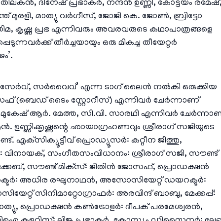
 തിലകൻ, ദിനേഷ് പ്രഭാകർ, നന്ദൻ ഉണ്ണി, കോട്ടയം രമേഷ്
് മുരളി, മാത്യു വർഗീസ്, ജോജി കെ. ജോൺ, ബ്രിട്ടോ
മ, കൃഷ്ണ പ്രഭ എന്നിവരും അവരവരുടെ കഥാപാത്രങ്ങളെ
െടുന്നവർക്ക് തീർച്ചയായും ഒരു മികച്ച തീയേറ്റർ
ഢം’.
ൊട്ടക്ട്, സേർവ്, സർവൈവ്’ എന്ന ടാഗ് ലൈൻ നൽകി ഒരുക്കിയ
ോസഫ് (ബെഡ് ടൈം സ്റ്റോറീസ്) എന്നിവർ ചേർന്നാണ്
നത്. മുകേഷ് ആർ. മേത്ത, സി.വി. സാരഥി എന്നിവർ ചേർന്നാ
എൻ. ഉണ്ണിക്കൃഷ്ണന്റെ ഛായാഗ്രഹണവും ശ്രീരാഗ് സജിയുടെ
ുണ്ട്. എക്‌സിക്യൂട്ടീവ് പ്രൊഡ്യൂസർ: കറ്റീന ജീത്തു,
ർ: വിനായക്, സംഗീതസംവിധാനം: ശ്രീരാഗ് സജി, സൗണ്ട്
ബ്, സൗണ്ട് മിക്‌സ്: ജിതിൻ ജോസഫ്, പ്രൊഡക്ഷൻ
റക്ടർ: അധിര രഘുനാഥൻ, അസോസിയേറ്റ് ഡയറക്ടർ:
യേറ്റ് സിനിമാറ്റോഗ്രാഫർ: അരവിന്ദ് ബാബു, മേക്കപ്പ്:
ത്യു, പ്രൊഡക്ഷൻ കൺട്രോളർ: ദീപക് പരമേശ്വരൻ,