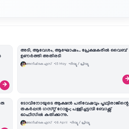
അടി, ആവേശം, ആഘോഷം.. പ്രേക്ഷകരിൽ വൈബ്
ൻ
ഉണർത്തി അതിരടി
അനീഷ്‌ കെ എസ്
15 May
റിവ്യൂ / പ്രിവ്യു
→
ഒരു
ടോവിനോയുടെ ആക്ഷൻ പരിവേഷവും പൃഥ്വിരാജിന്റെ
തകർപ്പൻ ഗസ്റ്റ് റോളും; പള്ളിച്ചട്ടമ്പി ബോക്സ്
ഓഫീസിൽ കുതിക്കുന്നു.
അനീഷ്‌ കെ എസ്
16 April
റിവ്യൂ / പ്രിവ്യു