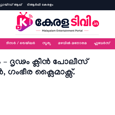
ോയിഡ് ആപ്പ്
ടിആര്‍പ്പി കേരളം
ടീസര്‍ / ട്രെയിലര്‍
സൂര്യ
മഴവിൽ മനോരമ
ഫ്ലവേര്‍സ്
 – ദൃഢം ക്ലീൻ പോലീസ്
, ഗംഭീര ക്ലൈമാക്സ്.