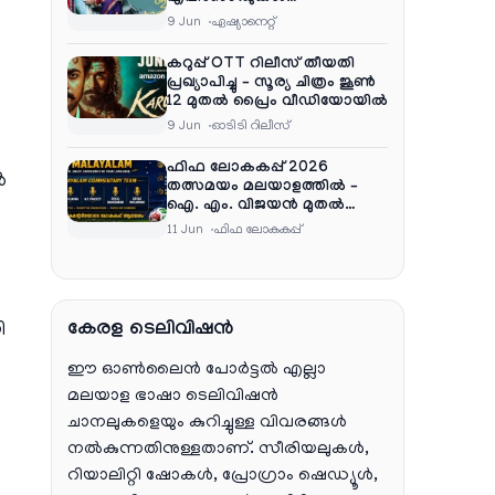
പൂർത്തിയാക്കി , സംപ്രേഷണം
9 Jun
ഏഷ്യാനെറ്റ്‌
തിങ്കൾ മുതൽ വെള്ളി വരെ
രാത്രി 9:30 ന്
കറുപ്പ് OTT റിലീസ് തീയതി
പ്രഖ്യാപിച്ചു – സൂര്യ ചിത്രം ജൂൺ
12 മുതൽ പ്രൈം വീഡിയോയിൽ
9 Jun
ഓടിടി റിലീസ്
ഫിഫ ലോകകപ്പ് 2026
ർ
തത്സമയം മലയാളത്തിൽ –
ഐ. എം. വിജയൻ മുതൽ
ഷൈജു ദാമോദരൻ വരെ
11 Jun
ഫിഫ ലോകകപ്പ്
കമന്ററി സംഘത്തിൽ
കേരള ടെലിവിഷൻ
ി
ഈ ഓൺലൈൻ പോർട്ടൽ എല്ലാ
മലയാള ഭാഷാ ടെലിവിഷൻ
ചാനലുകളെയും കുറിച്ചുള്ള വിവരങ്ങൾ
നൽകുന്നതിനുള്ളതാണ്. സീരിയലുകൾ,
റിയാലിറ്റി ഷോകൾ, പ്രോഗ്രാം ഷെഡ്യൂൾ,