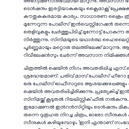
അന്വേഷണാനുഭവമായി മാറുന്നു. അവസാന ഭാഗ
ടെൻഷനും ഇരട്ടിയാകുകയും ക്ലൈമാക്സ് പ്രേക്ഷക
കൗതുകകരമായ കാര്യം. സാധാരണ ക്രൈം ത്രില്ല
മുന്നേറുന്ന പോലീസ് ഇൻവെസ്റ്റിഗേഷൻ തന്നെ
തെളിവുകളും ചേർത്തുപിടിച്ച് മുന്നോട്ട് പോകു
നിർത്തുന്നു. സിനിമയുടെ യഥാർത്ഥ ഹൈലൈറ
പൂർണ്ണമായും മറ്റൊരു തലത്തിലേക്ക് മാറുന്നു. ആരും
റിവീലേഷൻസും ചേർന്ന് അവസാന നിമിഷങ്ങൾ ശരിക്
ചിത്രത്തിൽ ഷെയിൻ നിഗം അവതരിപ്പിച്ച എസ്
ശ്രദ്ധേയമാണ്. പതിവ് മാസ് പോലീസ് ഹീറോ ഇ
ഒരു പോലീസ് ഓഫീസറുടെ ആശയക്കുഴപ്പങ്ങളും ഭ
ഷെയിൻ അവതരിപ്പിച്ചിരിക്കുന്നു. പ്രത്യേകിച
സിനിമയ്ക്ക് കൂടുതൽ റിയലിസ്റ്റിക് ഫീൽ നൽകു
ഇമോഷണൽ ഇൻറൻസിറ്റിയും ടെൻഷനും മികച്ച രീത
തന്നെ ദുരൂഹത നിറച്ച ചിത്രം, ഓരോ സീനുകൾ പ
സീനുകൾ കഴിയുമ്പോഴും ‘ഇനി എന്താണ് സംഭവി