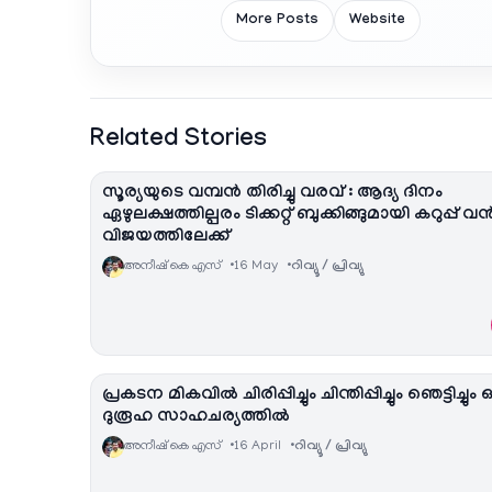
More Posts
Website
Related Stories
സൂര്യയുടെ വമ്പൻ തിരിച്ചു വരവ് : ആദ്യ ദിനം
ഏഴുലക്ഷത്തില്പരം ടിക്കറ്റ് ബുക്കിങ്ങുമായി കറുപ്പ് വ
വിജയത്തിലേക്ക്
അനീഷ്‌ കെ എസ്
16 May
റിവ്യൂ / പ്രിവ്യു
പ്രകടന മികവിൽ ചിരിപ്പിച്ചും ചിന്തിപ്പിച്ചും ഞെട്ടിച്ചും 
ദുരൂഹ സാഹചര്യത്തിൽ
അനീഷ്‌ കെ എസ്
16 April
റിവ്യൂ / പ്രിവ്യു