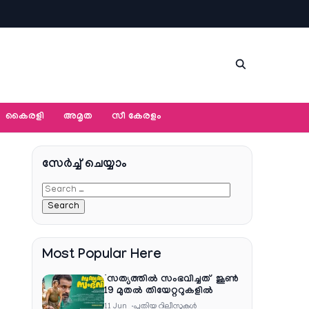
കൈരളി
അമൃത
സീ കേരളം
സേര്‍ച്ച്‌ ചെയ്യാം
Most Popular Here
‘സത്യത്തിൽ സംഭവിച്ചത്’ ജൂൺ
19 മുതൽ തിയേറ്ററുകളിൽ
11 Jun
പുതിയ റിലീസുകള്‍