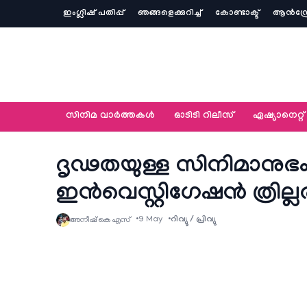
ഇംഗ്ലീഷ് പതിപ്പ്
ഞങ്ങളെക്കുറിച്ച്‌
കോണ്ടാക്ട്
ആൻഡ്ര
സിനിമ വാര്‍ത്തകള്‍
ഓടിടി റിലീസ്
ഏഷ്യാനെറ്റ്‌
ദൃഢതയുള്ള സിനിമാനുഭം
ഇൻവെസ്റ്റിഗേഷൻ ത്രില്ലർ
9 May
റിവ്യൂ / പ്രിവ്യു
അനീഷ്‌ കെ എസ്