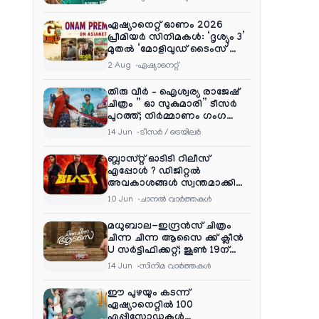
ഏഷ്യാനെറ്റ് ഓണം 2026
പ്രീമിയർ സിനിമകൾ: ‘ദൃശ്യം 3’
മുതൽ ‘മോളിവുഡ് ടൈംസ്’
വരെ ആഘോഷ വിരുന്ന്
2 Aug
ഏഷ്യാനെറ്റ്‌
തിരു വീർ – ഐശ്വര്യ രാജേഷ്
ചിത്രം ” ഓ സുകുമാരി” ടീസർ
പുറത്ത്; നിർമ്മാണം ഗംഗ
എന്റർടൈൻമെന്റ്‌സ്
14 Jun
ടീസര്‍ / ട്രെയിലര്‍
ബ്ലാസ്റ്റ് ഓടിടി റിലീസ്
എപ്പോൾ ? ഡിജിറ്റൽ
അവകാശങ്ങൾ സ്വന്തമാക്കി
നെറ്റ്ഫ്ലിക്സ്
10 Jun
ചാനല്‍ വാര്‍ത്തകള്‍
മധുബാല-ഇന്ദ്രൻസ് ചിത്രം
ചിന്ന ചിന്ന ആസൈ ക്ക് ക്ലീൻ
U സർട്ടിഫിക്കറ്റ്; ജൂൺ 19ന്
ആഗോള റിലീസ്
14 Jun
സിനിമ വാര്‍ത്തകള്‍
ഈ പുഴയും കടന്ന്
ഏഷ്യാനെറ്റിൽ 100
എപ്പിസോഡുകൾ