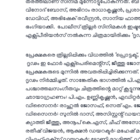
തരത്തിലാണ് സിനിമ മുന്നോട്ടുപോകുന്നത്. ബി
വിനോദ് ബോസ്, അഭിറാം രാധാകൃഷ്ണൻ, പ്രശാന്ത
ഡേവിഡ്, അഭിഷേക് രവീന്ദ്രൻ, സാനിയ ഫാത്തി
ഭംഗിയാക്കി. പോലീസ് ത്രില്ലർ സിനിമകൾ ഇഷ്ടപ്പ
എക്സ്പീരിയൻസ് നൽകുന്ന ചിത്രമായിരിക്കും ‘ദൃ
പ്രേക്ഷകരെ ത്രില്ലടിപ്പിക്കും വിധത്തിൽ ‘പ്ര
ദൃഢം ഇ ഫോർ എക്സ്പെരിമെന്റ്സ്, ജീത്തു ജ
പ്രേക്ഷകരുടെ മുന്നിൽ അവതരിപ്പിച്ചിരിക്കുന്
ദൃഢം നിർമ്മിച്ചത്. സാങ്കേതിക ഭാഗത്തിൽ പി.
പശ്ചാത്തലസംഗീതവും ചിത്രത്തിന്റെ മാറ്റ് കൂട്ടുന്ന
ഛായാഗ്രഹണം: പി.എം. ഉണ്ണികൃഷ്ണൻ, എഡിറ്റ
ഡിസൈനർ: രാഹുൽ ജോസഫ്, സെത് എം. ജേക്ക
ഡിസൈനർ: സുനിൽ ദാസ്, അസിസ്റ്റന്റ് ഡയ
ക്യാത്തി ജീത്തു, അനൂപ് കെ.എസ്, ചീഫ് അസോസി
രതീഷ് വിജയൻ, ആക്ഷൻ ഡയറക്ടർ: മഹേഷ് മാ