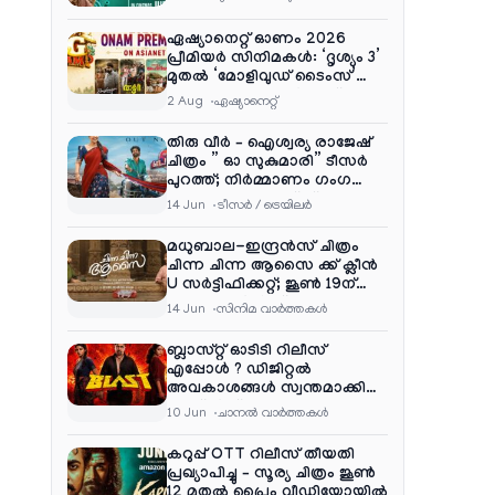
ഏഷ്യാനെറ്റ് ഓണം 2026
പ്രീമിയർ സിനിമകൾ: ‘ദൃശ്യം 3’
മുതൽ ‘മോളിവുഡ് ടൈംസ്’
വരെ ആഘോഷ വിരുന്ന്
2 Aug
ഏഷ്യാനെറ്റ്‌
തിരു വീർ – ഐശ്വര്യ രാജേഷ്
ചിത്രം ” ഓ സുകുമാരി” ടീസർ
പുറത്ത്; നിർമ്മാണം ഗംഗ
എന്റർടൈൻമെന്റ്‌സ്
14 Jun
ടീസര്‍ / ട്രെയിലര്‍
മധുബാല-ഇന്ദ്രൻസ് ചിത്രം
ചിന്ന ചിന്ന ആസൈ ക്ക് ക്ലീൻ
U സർട്ടിഫിക്കറ്റ്; ജൂൺ 19ന്
ആഗോള റിലീസ്
14 Jun
സിനിമ വാര്‍ത്തകള്‍
ബ്ലാസ്റ്റ് ഓടിടി റിലീസ്
എപ്പോൾ ? ഡിജിറ്റൽ
അവകാശങ്ങൾ സ്വന്തമാക്കി
നെറ്റ്ഫ്ലിക്സ്
10 Jun
ചാനല്‍ വാര്‍ത്തകള്‍
കറുപ്പ് OTT റിലീസ് തീയതി
പ്രഖ്യാപിച്ചു – സൂര്യ ചിത്രം ജൂൺ
12 മുതൽ പ്രൈം വീഡിയോയിൽ