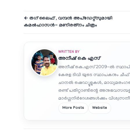
← തഗ് ലൈഫ് , വമ്പൻ അപ്‌ഡേറ്റ്‌സുമായി
കമൽഹാസൻ- മണിരത്‌നം ചിത്രം
WRITTEN BY
അനീഷ്‌ കെ എസ്
അനീഷ് കെ.എസ് 2009-ൽ സ്ഥാപി
കേരള ടിവി യുടെ സ്ഥാപകനും ചീഫ്
ചാനൽ ഷെഡ്യൂളുകൾ, മാധ്യമരംഗത്ത
രണ്ട് പതിറ്റാണ്ടിന്റെ അനുഭവസമ്
മാർഗ്ഗനിർദേശങ്ങൾക്കും വിശ്വസനീയ
More Posts
Website