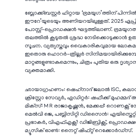
ടൈറ്റിൽ ടാഗ് ലൈൻ.
ബ്ലോക്ക്ബസ്റ്റർ ഹിറ്റായ ‘ഭ്രമയുഗ’ത്തിന് പിന്
ഈറേ’യുടെയും അണിയറയിലുള്ളത്. 2025 ഏപ്രി
പോസ്റ്റ്-പ്രൊഡക്ഷൻ ഘട്ടത്തിലാണ്. ഭ്രമയു
തലത്തിൽ കൂടുതൽ ശ്രദ്ധ നേടിക്കൊടുക്കാൻ ഉത
സൂചന. വ്യത്യസ്തവും വൈകാരികവുമായ ലോകമാ
ഇതൊരു ഹൊറർ-ത്രില്ലർ സിനിമയായിരിക്കുമ്പോൾ
മാറ്റങ്ങളുണ്ടാകുമെന്നും, ചിത്രം പുതിയ ഒരു ദ
വ്യക്തമാക്കി.
ഛായാഗ്രഹണം: ഷെഹ്‌നാദ് ജലാൽ ISC, കലാ
ക്രിസ്റ്റോ സേവ്യർ, എഡിറ്റർ: ഷഫീക്ക് മുഹമ
മിക്‌സ്: M R രാജാകൃഷ്ണൻ, മേക്കപ്പ്: റൊണക്സ
മെൽവി ജെ, പബ്ലിസിറ്റി ഡിസൈൻ: എയിസ്തെറ്റിക് ക
പ്രഭാകർ, വിഎഫ്എക്സ്: ഡിജിബ്രിക്സ്, പ
മ്യൂസിക് ഓൺ: നൈറ്റ് ഷിഫ്റ്റ് റെക്കോർഡ്സ്.