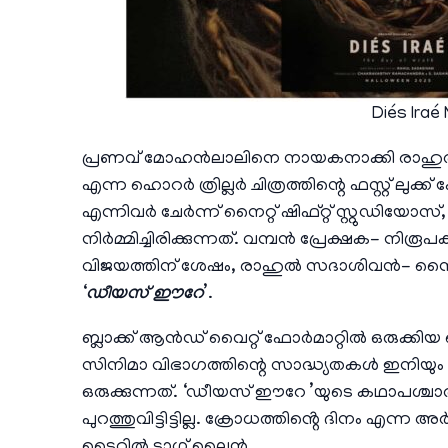
Diés Iraé
പ്രണവ് മോഹൻലാലിനെ നായകനാക്കി രാഹുൽ 
എന്ന ഹൊറർ ത്രില്ലർ ചിത്രത്തിന്റെ ഫസ്റ്റ് ലുക്ക
എന്നിവർ ചേർന്ന് നൈറ്റ് ഷിഫ്റ്റ് സ്റ്റുഡിയോ
നിർമ്മിച്ചിരിക്കുന്നത്. വമ്പൻ പ്രേക്ഷക- നിരൂപക
വിജയത്തിന് ശേഷം, രാഹുൽ സദാശിവൻ- നൈറ്റ് ഷിഫ
‘
ഡീയസ് ഈറേ
’.
ബ്ലാക്ക് ആൻഡ് വൈറ്റ് ഫോർമാറ്റിൽ ഒരുക്കിയ 
സിനിമാ വിഭാഗത്തിന്റെ സാദ്ധ്യതകൾ ഇനിയും
ഒരുക്കുന്നത്. ‘ഡീയസ് ഈറേ ’യുടെ കഥാപശ്ചാ
പുറത്തുവിട്ടിട്ടില്ല. ക്രോധത്തിൻ്റെ ദിനം എന്ന