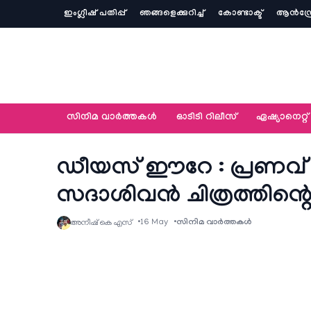
ഇംഗ്ലീഷ് പതിപ്പ്
ഞങ്ങളെക്കുറിച്ച്‌
കോണ്ടാക്ട്
ആൻഡ്ര
സിനിമ വാര്‍ത്തകള്‍
ഓടിടി റിലീസ്
ഏഷ്യാനെറ്റ്‌
ഡീയസ് ഈറേ : പ്രണവ
സദാശിവൻ ചിത്രത്തിന്റെ ഫസ
16 May
സിനിമ വാര്‍ത്തകള്‍
അനീഷ്‌ കെ എസ്