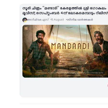
സൂരി ചിത്രം “മണ്ടാടി” കേരളത്തിൽ ശ്രീ ഗോകുലം
മൂവീസ്; സെപ്റ്റംബർ 4ന് ലോകമെമ്പാടും റിലീസ്
അനീഷ്‌ കെ എസ്
5 August
സിനിമ വാര്‍ത്തകള്‍