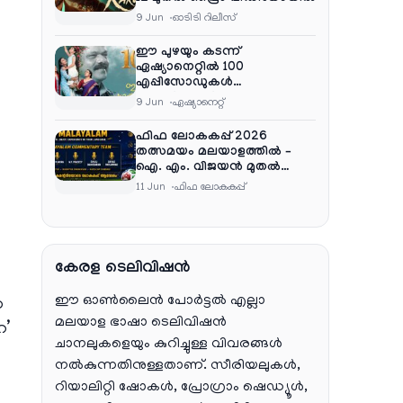
9 Jun
ഓടിടി റിലീസ്
ഈ പുഴയും കടന്ന്
ഏഷ്യാനെറ്റിൽ 100
എപ്പിസോഡുകൾ
പൂർത്തിയാക്കി , സംപ്രേഷണം
9 Jun
ഏഷ്യാനെറ്റ്‌
തിങ്കൾ മുതൽ വെള്ളി വരെ
രാത്രി 9:30 ന്
ഫിഫ ലോകകപ്പ് 2026
തത്സമയം മലയാളത്തിൽ –
ഐ. എം. വിജയൻ മുതൽ
ഷൈജു ദാമോദരൻ വരെ
11 Jun
ഫിഫ ലോകകപ്പ്
കമന്ററി സംഘത്തിൽ
കേരള ടെലിവിഷൻ
ഈ ഓൺലൈൻ പോർട്ടൽ എല്ലാ
ന
മലയാള ഭാഷാ ടെലിവിഷൻ
േ’
ചാനലുകളെയും കുറിച്ചുള്ള വിവരങ്ങൾ
നൽകുന്നതിനുള്ളതാണ്. സീരിയലുകൾ,
െ
റിയാലിറ്റി ഷോകൾ, പ്രോഗ്രാം ഷെഡ്യൂൾ,