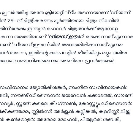
നിൽ പ്രവർത്തിച്ച അതേ ക്രിയേറ്റീവ് ടീം തന്നെയാണ് ‘ഡീയസ്
ൽ 29-ന് ചിത്രീകരണം പൂർത്തിയായ ചിത്രം നിലവിൽ
ഗത്തിന് ശേഷം ഇന്ത്യൻ ഹൊറർ ചിത്രങ്ങൾക്ക് ആഗോള
കുന്ന തരത്തിലാണ് ‘
ഡീയസ് ഈറേ
’ ഒരുക്കുന്നത് എന്നാ
ണ് ‘ഡീയസ് ഈറേ’യിൽ അവതരിപ്പിക്കുന്നത് എന്നും
 തന്നെ, ഇതിന്റെ കഥപറച്ചിൽ രീതിയിലും മറ്റും വലിയ
ൃശ്യാനുഭവം സമ്മാനിക്കുമെന്നും അണിയറ പ്രവർത്തകർ
സംവിധാനം: ജ്യോതിഷ് ശങ്കർ, സംഗീത സംവിധായകൻ:
്മദ് അലി, സൗണ്ട് ഡിസൈനർ: ജയദേവൻ ചക്കാടത്ത്, സൗണ്ട്
് സേവ്യർ, സ്റ്റണ്ട്: കലൈ കിംഗ്സൺ, കോസ്റ്റ്യൂം ഡിസൈനർ:
ുഞ്ഞമ്മ, സ്റ്റിൽസ്: അർജുൻ കല്ലിങ്കൽ, കളറിസ്റ്റ്: ലിജു
്രൊഡക്ഷൻ കൺട്രോളർ: അരോമ മോഹൻ, പിആർഒ: ശബരി,