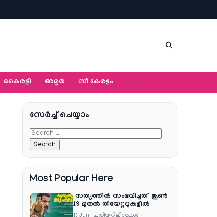
കൈരളി
അമൃത
സീ കേരളം
സേര്‍ച്ച്‌ ചെയ്യാം
Most Popular Here
‘സത്യത്തിൽ സംഭവിച്ചത്’ ജൂൺ
19 മുതൽ തിയേറ്ററുകളിൽ
11 Jun
പുതിയ റിലീസുകള്‍