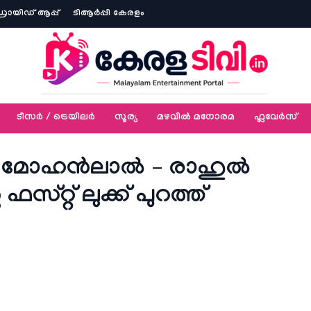
ോയിഡ് ആപ്പ്
ടിആര്‍പ്പി കേരളം
ടീസര്‍ / ട്രെയിലര്‍
സൂര്യ
മഴവിൽ മനോരമ
ഫ്ലവേര്‍സ്
് മോഹൻലാൽ – രാഹുൽ
്റ്റ് ലുക്ക് പുറത്ത്