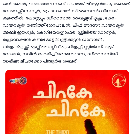
ശശികുമാർ, പശ്ചാത്തല സംഗീതം: അജീഷ് ആന്‍റോ, മേക്കപ്പ്:
റോണക്സ് സേവ്യർ, പ്രൊഡക്ഷൻ ഡിസൈനർ: വിവേക്
കളത്തിൽ, കോസ്റ്റ്യൂം ഡിസൈൻ: വൈഷ്ണവ് കൃഷ്ണ, കോ-
ഡയറക്ടർ: രഞ്ജിത്ത് ഗോപാലൻ, ചീഫ് അസോ.ഡയറക്ടർ:
അബി ഈശ്വർ, കോറിയോഗ്രാഫർ: ശ്രീജിത്ത് ഡാസ്ലർ,
പ്രൊഡക്ഷൻ കൺട്രോളർ: ശ്രീക്കുട്ടൻ ധനേശൻ,
വിഎഫ്എക്സ്: എഗ്ഗ് വൈറ്റ് വിഎഫ്എക്സ്, സ്റ്റിൽസ്: ആർ
റോഷൻ, നവീൻ ഫെലിക്സ് മെൻഡോസ, ഡിസൈനിങ്:
അഭിലാഷ് ചാക്കോ പിആർഒ ശബരി