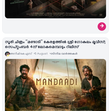
→
സൂരി ചിത്രം “മണ്ടാടി” കേരളത്തിൽ ശ്രീ ഗോകുലം മൂവീസ്;
സെപ്റ്റംബർ 4ന് ലോകമെമ്പാടും റിലീസ്
അനീഷ്‌ കെ എസ്
5 August
സിനിമ വാര്‍ത്തകള്‍