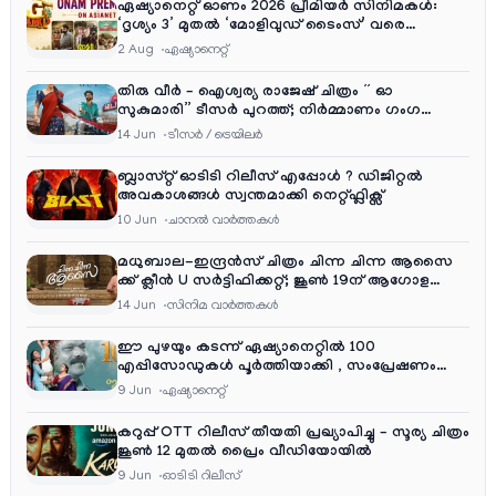
ഏഷ്യാനെറ്റ് ഓണം 2026 പ്രീമിയർ സിനിമകൾ:
‘ദൃശ്യം 3’ മുതൽ ‘മോളിവുഡ് ടൈംസ്’ വരെ
ആഘോഷ വിരുന്ന്
2 Aug
ഏഷ്യാനെറ്റ്‌
തിരു വീർ – ഐശ്വര്യ രാജേഷ് ചിത്രം ” ഓ
സുകുമാരി” ടീസർ പുറത്ത്; നിർമ്മാണം ഗംഗ
എന്റർടൈൻമെന്റ്‌സ്
14 Jun
ടീസര്‍ / ട്രെയിലര്‍
ബ്ലാസ്റ്റ് ഓടിടി റിലീസ് എപ്പോൾ ? ഡിജിറ്റൽ
അവകാശങ്ങൾ സ്വന്തമാക്കി നെറ്റ്ഫ്ലിക്സ്
10 Jun
ചാനല്‍ വാര്‍ത്തകള്‍
മധുബാല-ഇന്ദ്രൻസ് ചിത്രം ചിന്ന ചിന്ന ആസൈ
ക്ക് ക്ലീൻ U സർട്ടിഫിക്കറ്റ്; ജൂൺ 19ന് ആഗോള
റിലീസ്
14 Jun
സിനിമ വാര്‍ത്തകള്‍
ഈ പുഴയും കടന്ന് ഏഷ്യാനെറ്റിൽ 100
എപ്പിസോഡുകൾ പൂർത്തിയാക്കി , സംപ്രേഷണം
തിങ്കൾ മുതൽ വെള്ളി വരെ രാത്രി 9:30 ന്
9 Jun
ഏഷ്യാനെറ്റ്‌
കറുപ്പ് OTT റിലീസ് തീയതി പ്രഖ്യാപിച്ചു – സൂര്യ ചിത്രം
ജൂൺ 12 മുതൽ പ്രൈം വീഡിയോയിൽ
9 Jun
ഓടിടി റിലീസ്