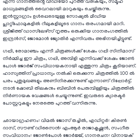
എന്ന ഗാനത്തിൻ്റെ വീഡിയോ പുറത്ത് വരികയും, സമൂഹ
മാധ്യമങ്ങളിൽ വൈറലായി മാറുകയും ചെയ്തിരുന്നു.
ഇൻസ്റ്റാഗ്രാം ഉൾപ്പെടെയുള്ള സോഷ്യൽ മീഡിയ
പ്ലാറ്റ്ഫോമുകളിൽ റീലുകളിലൂടെ ഗാനം തരംഗമായി മാറി.
ശ്രീജിത്ത് ഡാസ്‌ലേഴ്സ് നൃത്തം ഒരുക്കിയ ഗാനരംഗത്തിൽ
ഇന്ദ്രൻസ്, ജോമോൻ ജ്യോതിർ എന്നിവരും അഭിനയിച്ചിട്ടുണ്ട്.
ഗപ്പി, രോമാഞ്ചം എന്നീ ചിത്രങ്ങൾക്ക് ശേഷം ഗപ്പി സിനിമാസ്
നിർമ്മിച്ച ഈ ചിത്രം, ഗപ്പി, അമ്പിളി എന്നിവക്ക് ശേഷം ജോൺ
പോൾ ജോർജ് സംവിധായകനായി എത്തുന്ന ചിത്രം കൂടിയാണ്.
ഹാസ്യത്തിന് പ്രാധാന്യം നൽകി ഒരുക്കുന്ന ചിത്രത്തിൽ 100 ൽ
പരം പുതുമുഖങ്ങളും അണിനിരക്കുന്നുണ്ട് എന്നാണ് റിപ്പോർട്ട്.
നടൻ ഷോബി തിലകനും ബിബിൻ പെരുമ്പിള്ളിയും ചിത്രത്തിൽ
നിർണായക വേഷങ്ങൾ ചെയ്യുന്നുണ്ട്. ഇവരുടെ ക്യാരക്ടർ
പോസ്റ്ററുകളും നേരത്തെ പുറത്ത് വന്നിരുന്നു.
ഛായാഗ്രഹണം: വിമൽ ജോസ് തച്ചിൽ, എഡിറ്റർ: കിരൺ
ദാസ്, സൗണ്ട് ഡിസൈൻ: എംആർ രാജാകൃഷ്ണൻ, സംഗീത
സംവിധാനം: ജോൺപോള്‍ ജോര്‍ജ്ജ്, ഗാനരചന: വിനായക്