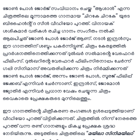
ജോൺ പോൾ ജോർജ് സംവിധാനം ചെയ്ത “ആശാൻ” എന്ന
ചിത്രത്തിലെ മൂന്നാമത്തെ ഗാനമായ “ചിറകേ ചിറകേ” യുടെ
ബിഹൈൻൻ്റ് ദ സീൻ വീഡിയോ പുറത്ത്. വിനായക്
ശശികുമാർ വരികൾ രചിച്ച ഗാനം സംഗീതം നൽകി
ആലപിച്ചത് ജോൺ പോൾ ജോർജ് ആണ്. നടൻ ഇന്ദ്രൻസും
ഈ ഗാനത്തിന് ശബ്ദം പകർന്നിട്ടുണ്ട്. ചിത്രം കേരളത്തിൽ
പ്രദർശനത്തിനെത്തിക്കുന്നത് ദുൽഖർ സൽമാൻ്റെ വേഫെറർ
ഫിലിംസ്. ദുൽഖറിൻ്റെ വേഫെറർ ഫിലിംസിനൊപ്പം ചേർന്ന്
ഗപ്പി സിനിമാസ് അവതരിപ്പിക്കുന്ന ചിത്രം നിർമ്മിക്കുന്നത്
ജോൺ പോൾ ജോർജ്, അന്നം ജോൺ പോൾ, സൂരജ് ഫിലിപ്പ്
ജേക്കബ് എന്നിവർ ചേർന്നാണ്. ഇന്ദ്രൻസ്, ജോമോൻ
ജ്യോതിർ എന്നിവർ പ്രധാന വേഷം ചെയ്യുന്ന ചിത്രം
വൈകാതെ പ്രേക്ഷകരുടെ മുന്നിലെത്തും.
ഈ ഗാനത്തിൻ്റെ ചിത്രീകരണ രംഗങ്ങൾ ഉൾപ്പെടുത്തിയാണ്
വീഡിയോ പുറത്ത് വിട്ടിരിക്കുന്നത്. ചിത്രത്തിൽ നിന്ന് നേരത്തെ
പുറത്ത് വന്ന രണ്ട് ഗാനങ്ങളും മികച്ച പ്രേക്ഷക ശ്രദ്ധ
നേടിയിരുന്നു. അടുത്തിടെ ചിത്രത്തിലെ “
മയിലാ സിനിമയിലാ
”