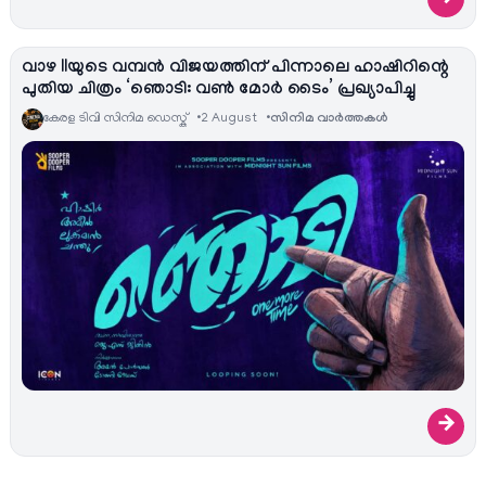
വാഴ IIയുടെ വമ്പൻ വിജയത്തിന് പിന്നാലെ ഹാഷിറിന്റെ
പുതിയ ചിത്രം ‘ഞൊടി: വൺ മോർ ടൈം’ പ്രഖ്യാപിച്ചു
കേരള ടിവി സിനിമ ഡെസ്ക്
2 August
സിനിമ വാര്‍ത്തകള്‍
→