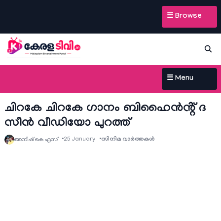
☰ Browse
☰ Menu
ചിറകേ ചിറകേ ഗാനം ബിഹൈൻൻ്റ് ദ
സീൻ വീഡിയോ പുറത്ത്
25 January
സിനിമ വാര്‍ത്തകള്‍
അനീഷ്‌ കെ എസ്