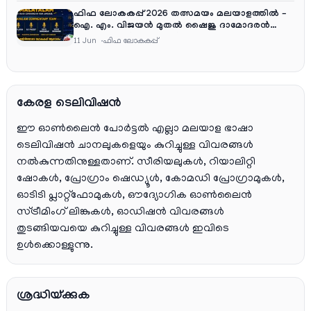
ഫിഫ ലോകകപ്പ് 2026 തത്സമയം മലയാളത്തിൽ –
ഐ. എം. വിജയൻ മുതൽ ഷൈജു ദാമോദരൻ
വരെ കമന്ററി സംഘത്തിൽ
11 Jun
ഫിഫ ലോകകപ്പ്
കേരള ടെലിവിഷൻ
ഈ ഓൺലൈൻ പോർട്ടൽ എല്ലാ മലയാള ഭാഷാ
ടെലിവിഷൻ ചാനലുകളെയും കുറിച്ചുള്ള വിവരങ്ങൾ
നൽകുന്നതിനുള്ളതാണ്. സീരിയലുകൾ, റിയാലിറ്റി
ഷോകൾ, പ്രോഗ്രാം ഷെഡ്യൂൾ, കോമഡി പ്രോഗ്രാമുകൾ,
ഓടിടി പ്ലാറ്റ്‌ഫോമുകൾ, ഔദ്യോഗിക ഓൺലൈൻ
സ്ട്രീമിംഗ് ലിങ്കുകൾ, ഓഡിഷൻ വിവരങ്ങൾ
തുടങ്ങിയവയെ കുറിച്ചുള്ള വിവരങ്ങൾ ഇവിടെ
ഉൾക്കൊള്ളുന്നു.
ശ്രദ്ധിയ്ക്കുക