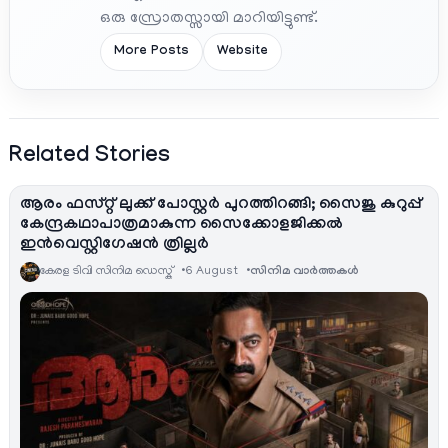
ഒരു സ്രോതസ്സായി മാറിയിട്ടുണ്ട്.
More Posts
Website
Related Stories
ആരം ഫസ്റ്റ് ലുക്ക് പോസ്റ്റർ പുറത്തിറങ്ങി; സൈജു കുറുപ്പ്
കേന്ദ്രകഥാപാത്രമാകുന്ന സൈക്കോളജിക്കൽ
ഇൻവെസ്റ്റിഗേഷൻ ത്രില്ലർ
കേരള ടിവി സിനിമ ഡെസ്ക്
6 August
സിനിമ വാര്‍ത്തകള്‍