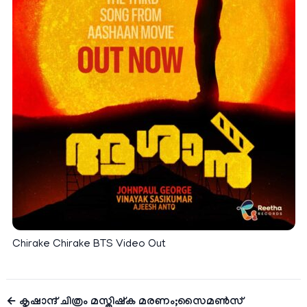
Chirake Chirake BTS Video Out
← കൃഷാന്ദ് ചിത്രം മസ്തിഷ്ക മരണം;സൈമൺസ്