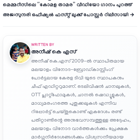
മെമ്മറീസിലെ “കോമള താമര” വീഡിയോ ഗാനം പുറത്ത്
അജ:സുന്ദരി ഒഫീഷ്യൽ ഫസ്റ്റ് ലുക്ക് പോസ്റ്റർ റിലീസായി →
WRITTEN BY
അനീഷ്‌ കെ എസ്
അനീഷ് കെ.എസ് 2009-ൽ സ്ഥാപിതമായ
മലയാളം വിനോദ-ബ്രോഡ്കാസ്റ്റിംഗ്
പോർട്ടലായ കേരള ടിവി യുടെ സ്ഥാപകനും
ചീഫ് എഡിറ്ററുമാണ്. ടെലിവിഷൻ ചാനലുകൾ,
OTT പ്ലാറ്റ്‌ഫോമുകൾ, ചാനൽ ഷെഡ്യൂളുകൾ,
മാധ്യമരംഗത്തെ പുതുക്കലുകൾ എന്നിവ
റിപ്പോർട്ട് ചെയ്തുകൊണ്ട് ഏകദേശം രണ്ട്
പതിറ്റാണ്ടിന്റെ അനുഭവസമ്പത്തുള്ള അദ്ദേഹം,
മലയാളം വിനോദ വാർത്തകൾക്കും പ്രേക്ഷക
മാർഗ്ഗനിർദേശങ്ങൾക്കും വിശ്വസനീയമായ