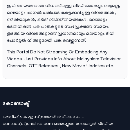
ഇവിടെ യാതൊരു വിധത്തിലുള്ള വീഡിയോകളും ലഭ്യമല്ല,
മലയാളം ചാനല്‍ പരിപാടികളെക്കുറിച്ചുള്ള വിവരങ്ങള്‍ ,
സീരിയലുകള്‍,
ഒടിടി റിലീസ്
തീയതികള്‍, മലയാളം
ടെലിവിഷന്‍ പരിപാടികളുടെ സംപ്രേക്ഷണ സമയം
തുടങ്ങിയ വിവരങ്ങളാണ് പ്രധാനമായും മലയാളം ടിവി
പോര്‍ട്ടല്‍ നിങ്ങളുമായി പങ്കു വെയ്ക്കുന്നത്.
This Portal Do Not Streaming Or Embedding Any
Videos. Just Provides Info About Malayalam Television
Channels, OTT Releases , New Movie Updates etc.
കോണ്ടാക്ട്
അനീഷ്‌ കെ എസ് ഇമെയില്‍വിലാസം –
contact(at)anishks.com ഞങ്ങളുടെ സോഷ്യല്‍ മീഡിയ