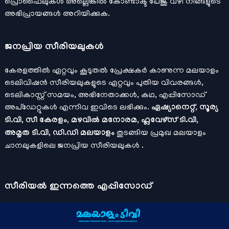
പ്രൊഫൈലുകള്‍ അല്ലെങ്കില്‍
കോണ്ടാക്ട്
പേജു വഴി നിങ്ങളുടെ
അഭിപ്രായങ്ങള്‍ അറിയിക്കുക.
ജനപ്രിയ സീരിയലുകള്‍
കേരളത്തിൽ ഏറ്റവും കൂടുതൽ പ്രേക്ഷകർ കാണുന്ന മലയാളം
ടെലിവിഷൻ സീരിയലുകളുടെ ഏറ്റവും പുതിയ വിവരങ്ങൾ,
ടെലികാസ്റ്റ് സമയം, അഭിനേതാക്കൾ, കഥ, എപ്പിസോഡ്
അപ്ഡേറ്റുകൾ എന്നിവ ഇവിടെ ലഭിക്കും.
ഏഷ്യാനെറ്റ്, സൂര്യ
ടി.വി, സീ കേരളം, മഴവിൽ മനോരമ, ഫ്ലവേഴ്സ് ടി.വി,
അമൃത ടി.വി, ഡി.ഡി മലയാളം
തുടങ്ങിയ പ്രമുഖ മലയാളം
ചാനലുകളിലെ ജനപ്രിയ സീരിയലുകൾ .
സീരിയല്‍ ഇന്നത്തെ എപ്പിസോഡ്
ചാനലുകളുടെ ഔദ്യോഗിക മൊബൈല്‍ ആപ്പുകള്‍ , ഒഫിഷ്യല്‍
യൂട്യൂബ് ചാനല്‍ ഇവ ഉപയോഗപ്പെടുത്തി കഴിഞ്ഞുപോയ