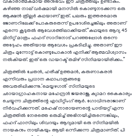
വികാരാത്മകമായ അനുഭവം ഈ ചിത്രത്തിലും ഉണ്ടാകും.
കഴിഞ്ഞ നാല് വർഷമായി മനസിൽ കൊണ്ടുനടക്കുന്ന ഒരു
ആക്ഷൻ ത്രില്ലർ കഥയാണ് ഇത്. പലരും ഇത്തരമൊരു
ജോണറിലേക്ക് പോകരുതെന്ന് ഉപദേശിച്ചെങ്കിലും അതാണ്
എന്നെ കൂടുതൽ ആവേശത്തിലാക്കിയത്.”കഥയുടെ ആദ്യ 45
മിനിറ്റ് മാത്രം ഫഹദ് സാറിനോട് പറഞ്ഞപ്പോൾ തന്നെ
അദ്ദേഹം അതിയായ ആവേശം പ്രകടിപ്പിച്ചു. അതാണ് ഈ
ചിത്രം മുന്നോട്ട് കൊണ്ടുപോകാൻ എനിക്ക് ആത്മവിശ്വാസം
നൽകിയത്. ഇത് ഒരു ഡയറക്ട് തമിഴ് സിനിമയായിരിക്കും.”
ചിത്രത്തിൽ ചേതൻ, ഹരീഷ് ഉത്തമൻ, കരുണാകരൻ
എന്നിവരും പ്രധാന കഥാപാത്രങ്ങളെ
അവതരിപ്പിക്കുന്നു.’മെയ്യഴഗൻ’ സിനിമയുടെ
ഛായാഗ്രാഹകനായ മഹേന്ദ്രൻ ജയരാജു ക്യാമറ കൈകാര്യം
ചെയ്യുന്ന ചിത്രത്തിന്റെ എഡിറ്റിംഗ് ആർ. ഗോവിന്ദരാജാണ്
നിർവഹിക്കുന്നത്. മഹേഷ് നാരായണന്റെ പാട്രിയറ്റ് എന്ന
ചിത്രത്തിൽ നേരത്തെ ഒരുമിച്ച് അഭിനയിച്ചിരുന്നെങ്കിലും,
ഫഹദ് ഫാസിലും ശിവദയും ആദ്യമായി ഒരു സിനിമയിൽ
നായകനും നായികയും ആയി ഒന്നിക്കുന്ന ചിത്രമാണിത്. പി