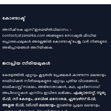
കോണ്ടാക്ട്
അനീഷ്‌ കെ എസ് ഇമെയില്‍വിലാസം –
contact(at)anishks.com ഞങ്ങളുടെ സോഷ്യല്‍ മീഡിയ
പ്രൊഫൈലുകള്‍ അല്ലെങ്കില്‍
കോണ്ടാക്ട്
പേജു വഴി നിങ്ങളുടെ
അഭിപ്രായങ്ങള്‍ അറിയിക്കുക.
ജനപ്രിയ സീരിയലുകള്‍
കേരളത്തിൽ ഏറ്റവും കൂടുതൽ പ്രേക്ഷകർ കാണുന്ന മലയാളം
ടെലിവിഷൻ സീരിയലുകളുടെ ഏറ്റവും പുതിയ വിവരങ്ങൾ,
ടെലികാസ്റ്റ് സമയം, അഭിനേതാക്കൾ, കഥ, എപ്പിസോഡ്
അപ്ഡേറ്റുകൾ എന്നിവ ഇവിടെ ലഭിക്കും.
ഏഷ്യാനെറ്റ്, സൂര്യ
ടി.വി, സീ കേരളം, മഴവിൽ മനോരമ, ഫ്ലവേഴ്സ് ടി.വി,
അമൃത ടി.വി, ഡി.ഡി മലയാളം
തുടങ്ങിയ പ്രമുഖ മലയാളം