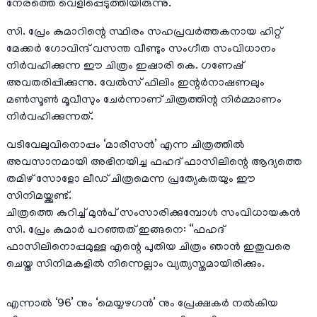
നേരത്തെ വെളിപ്പെടുത്തിയിരുന്നു.
സി. പ്രേം കുമാറിന്റെ സ്ഥിരം സഹപ്രവർത്തകനായ ഹിറ്റ്
മേക്കർ ഗോവിന്ദ് വസന്ത വീണ്ടും സംഗീത സംവിധാനം
നിർവഹിക്കുന്ന ഈ ചിത്രം ഇഷാരി കെ. ഗണേഷ്
അവതരിപ്പിക്കുന്നു. വേൽസ് ഫിലിം ഇന്റർനാഷണലും
മൺസൂൺ മൂവീസും ചേർന്നാണ് ചിത്രത്തിന്റ നിർമ്മാണം
നിർവഹിക്കുന്നത്.
വടിവേലുവിനൊപ്പം ‘മാരീസൻ’ എന്ന ചിത്രത്തിൽ
അവസാനമായി അഭിനയിച്ച ഫഹദ് ഫാസിലിന്റെ ആദ്യത്തെ
തമിഴ് സോളോ ലീഡ് ചിത്രമെന്ന പ്രത്യേകതയും ഈ
സിനിമയ്ക്കുണ്ട്.
ചിത്രത്തെ കുറിച്ച് മുൻപ് സംസാരിക്കുമ്പോൾ സംവിധായകൻ
സി. പ്രേം കുമാർ പറഞ്ഞത് ഇങ്ങനെ: “ഫഹദ്
ഫാസിലിനൊപ്പമുള്ള എന്റെ പുതിയ ചിത്രം ഞാൻ ഇതുവരെ
ചെയ്ത സിനിമകളിൽ നിന്നെല്ലാം വ്യത്യസ്തമായിരിക്കും.
എന്നാൽ ‘96’ നും ‘മെയ്യഴഗൻ’ നും പ്രേക്ഷകർ നൽകിയ