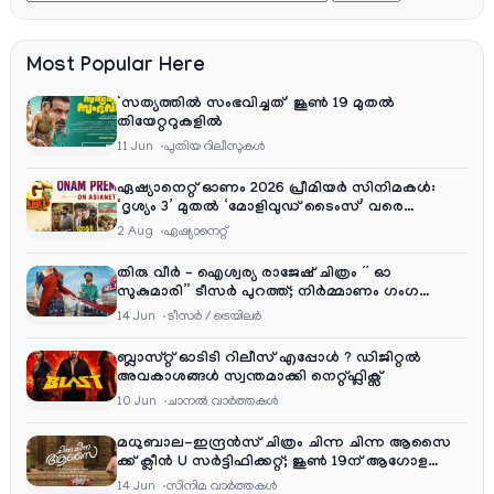
Most Popular Here
‘സത്യത്തിൽ സംഭവിച്ചത്’ ജൂൺ 19 മുതൽ
തിയേറ്ററുകളിൽ
11 Jun
പുതിയ റിലീസുകള്‍
ഏഷ്യാനെറ്റ് ഓണം 2026 പ്രീമിയർ സിനിമകൾ:
‘ദൃശ്യം 3’ മുതൽ ‘മോളിവുഡ് ടൈംസ്’ വരെ
ആഘോഷ വിരുന്ന്
2 Aug
ഏഷ്യാനെറ്റ്‌
തിരു വീർ – ഐശ്വര്യ രാജേഷ് ചിത്രം ” ഓ
സുകുമാരി” ടീസർ പുറത്ത്; നിർമ്മാണം ഗംഗ
എന്റർടൈൻമെന്റ്‌സ്
14 Jun
ടീസര്‍ / ട്രെയിലര്‍
ബ്ലാസ്റ്റ് ഓടിടി റിലീസ് എപ്പോൾ ? ഡിജിറ്റൽ
അവകാശങ്ങൾ സ്വന്തമാക്കി നെറ്റ്ഫ്ലിക്സ്
10 Jun
ചാനല്‍ വാര്‍ത്തകള്‍
മധുബാല-ഇന്ദ്രൻസ് ചിത്രം ചിന്ന ചിന്ന ആസൈ
ക്ക് ക്ലീൻ U സർട്ടിഫിക്കറ്റ്; ജൂൺ 19ന് ആഗോള
റിലീസ്
14 Jun
സിനിമ വാര്‍ത്തകള്‍