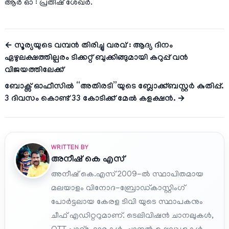
ആർ ഓ : പ്രതീഷ് ശേഖർ.
← സൂര്യയുടെ വമ്പൻ തിരിച്ചു വരവ് : ആദ്യ ദിനം
ഏഴുലക്ഷത്തില്പരം ടിക്കറ്റ് ബുക്കിങ്ങുമായി കറുപ്പ് വൻ
വിജയത്തിലേക്ക്
ബോക്സ് ഓഫീസിൽ “അതിരടി”യുടെ ബ്ലോക്ക്ബസ്റ്റർ കുതിപ്പ്.
3 ദിവസം കൊണ്ട് 33 കോടിക്ക് മേൽ കളക്ഷൻ. →
WRITTEN BY
അനീഷ്‌ കെ എസ്
അനീഷ് കെ.എസ് 2009-ൽ സ്ഥാപിതമായ
മലയാളം വിനോദ-ബ്രോഡ്കാസ്റ്റിംഗ്
പോർട്ടലായ കേരള ടിവി യുടെ സ്ഥാപകനും
ചീഫ് എഡിറ്ററുമാണ്. ടെലിവിഷൻ ചാനലുകൾ,