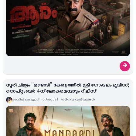
→
സൂരി ചിത്രം “മണ്ടാടി” കേരളത്തിൽ ശ്രീ ഗോകുലം മൂവീസ്;
സെപ്റ്റംബർ 4ന് ലോകമെമ്പാടും റിലീസ്
അനീഷ്‌ കെ എസ്
5 August
സിനിമ വാര്‍ത്തകള്‍