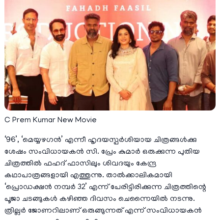
C Prem Kumar New Movie
‘96’, ‘മെയ്യഴഗൻ’ എന്നീ ഹൃദയസ്പർശിയായ ചിത്രങ്ങൾക്കു
ശേഷം സംവിധായകൻ സി. പ്രേം കുമാർ ഒരുക്കുന്ന പുതിയ
ചിത്രത്തിൽ ഫഹദ് ഫാസിലും ശിവദയും കേന്ദ്ര
കഥാപാത്രങ്ങളായി എത്തുന്നു. താൽക്കാലികമായി
‘പ്രൊഡക്ഷൻ നമ്പർ 32’ എന്ന് പേരിട്ടിരിക്കുന്ന ചിത്രത്തിന്റെ
പൂജാ ചടങ്ങുകൾ കഴിഞ്ഞ ദിവസം ചെന്നൈയിൽ നടന്നു.
ത്രില്ലർ ജോണറിലാണ് ഒരുങ്ങുന്നത് എന്ന് സംവിധായകൻ