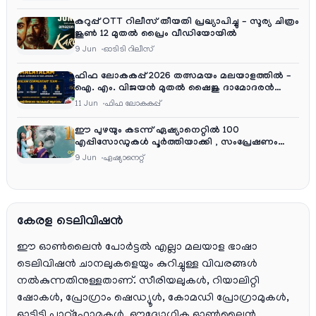
കറുപ്പ് OTT റിലീസ് തീയതി പ്രഖ്യാപിച്ചു – സൂര്യ ചിത്രം
ജൂൺ 12 മുതൽ പ്രൈം വീഡിയോയിൽ
9 Jun
ഓടിടി റിലീസ്
ഫിഫ ലോകകപ്പ് 2026 തത്സമയം മലയാളത്തിൽ –
ഐ. എം. വിജയൻ മുതൽ ഷൈജു ദാമോദരൻ
വരെ കമന്ററി സംഘത്തിൽ
11 Jun
ഫിഫ ലോകകപ്പ്
ഈ പുഴയും കടന്ന് ഏഷ്യാനെറ്റിൽ 100
എപ്പിസോഡുകൾ പൂർത്തിയാക്കി , സംപ്രേഷണം
തിങ്കൾ മുതൽ വെള്ളി വരെ രാത്രി 9:30 ന്
9 Jun
ഏഷ്യാനെറ്റ്‌
കേരള ടെലിവിഷൻ
ഈ ഓൺലൈൻ പോർട്ടൽ എല്ലാ മലയാള ഭാഷാ
ടെലിവിഷൻ ചാനലുകളെയും കുറിച്ചുള്ള വിവരങ്ങൾ
നൽകുന്നതിനുള്ളതാണ്. സീരിയലുകൾ, റിയാലിറ്റി
ഷോകൾ, പ്രോഗ്രാം ഷെഡ്യൂൾ, കോമഡി പ്രോഗ്രാമുകൾ,
ഓടിടി പ്ലാറ്റ്‌ഫോമുകൾ, ഔദ്യോഗിക ഓൺലൈൻ