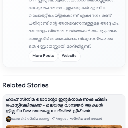
OTT പ്ലാറ്റ്‌ഫോമുകൾ, ചാനൽ ഷെഡ്യൂളുകൾ,
മാധ്യമരംഗത്തെ പുതുക്കലുകൾ എന്നിവ
റിപ്പോർട്ട് ചെയ്തുകൊണ്ട് ഏകദേശം രണ്ട്
പതിറ്റാണ്ടിന്റെ അനുഭവസമ്പത്തുള്ള അദ്ദേഹം,
മലയാളം വിനോദ വാർത്തകൾക്കും പ്രേക്ഷക
മാർഗ്ഗനിർദേശങ്ങൾക്കും വിശ്വസനീയമായ
ഒരു സ്രോതസ്സായി മാറിയിട്ടുണ്ട്.
More Posts
Website
Related Stories
ഹാഫ് സിനിമ ടൊറന്റോ ഇന്റർനാഷണൽ ഫിലിം
ഫെസ്റ്റിവലിലേക്ക് – മലയാള വാമ്പയർ ആക്ഷൻ
ത്രില്ലറിന് അന്താരാഷ്ട്ര വേദിയിൽ പ്രീമിയർ
കേരള ടിവി സിനിമ ഡെസ്ക്
7 August
സിനിമ വാര്‍ത്തകള്‍