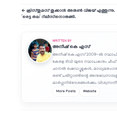
← ക്രിസ്തുമസ് തൂക്കാന്‍ അരുണ്‍ വിജയ് എത്തുന്നു.
‘രെട്ട തല’ റിലീസിനൊരുങ്ങി.
WRITTEN BY
അനീഷ്‌ കെ എസ്
അനീഷ് കെ.എസ് 2009-ൽ സ്ഥാപി
കേരള ടിവി യുടെ സ്ഥാപകനും ചീഫ്
ചാനൽ ഷെഡ്യൂളുകൾ, മാധ്യമരംഗത്ത
രണ്ട് പതിറ്റാണ്ടിന്റെ അനുഭവസമ്
മാർഗ്ഗനിർദേശങ്ങൾക്കും വിശ്വസനീയ
More Posts
Website