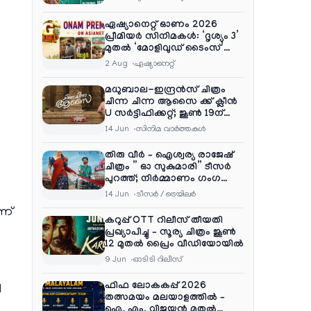
ഏഷ്യാനെറ്റ് ഓണം 2026
പ്രീമിയർ സിനിമകൾ: ‘ദൃശ്യം 3’
മുതൽ ‘മോളിവുഡ് ടൈംസ്’
വരെ ആഘോഷ വിരുന്ന്
2 Aug
ഏഷ്യാനെറ്റ്‌
മധുബാല-ഇന്ദ്രൻസ് ചിത്രം
ചിന്ന ചിന്ന ആസൈ ക്ക് ക്ലീൻ
U സർട്ടിഫിക്കറ്റ്; ജൂൺ 19ന്
ആഗോള റിലീസ്
14 Jun
സിനിമ വാര്‍ത്തകള്‍
തിരു വീർ – ഐശ്വര്യ രാജേഷ്
ചിത്രം ” ഓ സുകുമാരി” ടീസർ
പുറത്ത്; നിർമ്മാണം ഗംഗ
എന്റർടൈൻമെന്റ്‌സ്
14 Jun
ടീസര്‍ / ട്രെയിലര്‍
ാണ്
കറുപ്പ് OTT റിലീസ് തീയതി
പ്രഖ്യാപിച്ചു – സൂര്യ ചിത്രം ജൂൺ
12 മുതൽ പ്രൈം വീഡിയോയിൽ
9 Jun
ഓടിടി റിലീസ്
ച
ഫിഫ ലോകകപ്പ് 2026
തത്സമയം മലയാളത്തിൽ –
ഐ. എം. വിജയൻ മുതൽ