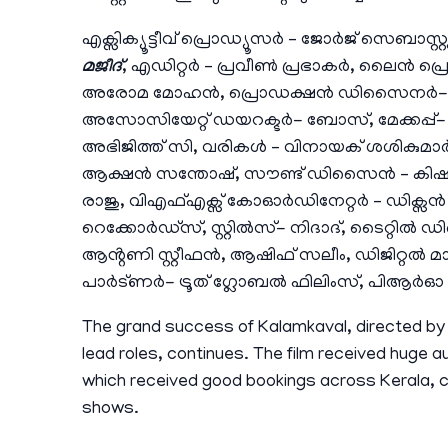
എക്സിക്യൂട്ടീവ് പ്രൊഡ്യൂസർ – ജോർജ് സെ
മജീദ്
, എഡിറ്റർ – പ്രവീൺ പ്രഭാകർ, ലൈൻ പ
അരോമ മോഹൻ, പ്രൊഡക്ഷൻ ഡിസൈനർ- ഷാജി 
അസോസിയേറ്റ് ഡയറക്ടർ- ബോസ്, മേക്കപ്പ്- അമ
അഭിജിത്ത് സി, വരികൾ – വിനായക് ശശികുമാർ, 
ആക്ഷൻ സന്തോഷ്, സൗണ്ട് ഡിസൈൻ – കിഷ
രാജു, വിഎഫ്എക്സ് കോഓർഡിനേറ്റർ – ഡിക്സൻ പി 
റെക്കോർഡ്സ്, സ്റ്റിൽസ്- നിദാദ്, ടൈറ്റ
ആൻ്റണി സ്റ്റീഫൻ, ആഷിഫ് സലീം, ഡിജിറ്റൽ മാ
പാർട്ണർ- ട്രൂത് ഗ്ലോബൽ ഫിലിംസ്, പിആർഓ 
The grand success of Kalamkaval, directed by 
lead roles, continues. The film received huge au
which received good bookings across Kerala, co
shows.