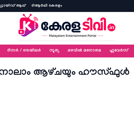
ോയിഡ് ആപ്പ്
ടിആര്‍പ്പി കേരളം
ടീസര്‍ / ട്രെയിലര്‍
സൂര്യ
മഴവിൽ മനോരമ
ഫ്ലവേര്‍സ്
ാവൽ നാലാം ആഴ്‌ചയും ഹൗസ്‌ഫുൾ