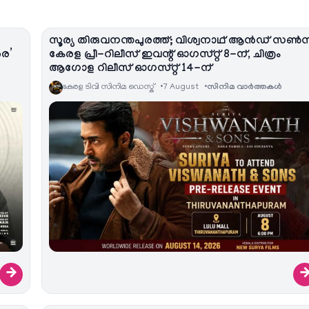
സൂര്യ തിരുവനന്തപുരത്ത്; വിശ്വനാഥ് ആൻഡ് സൺ
രെ’
കേരള പ്രീ-റിലീസ് ഇവന്റ് ഓഗസ്റ്റ് 8-ന്, ചിത്രം
ആഗോള റിലീസ് ഓഗസ്റ്റ് 14-ന്
കേരള ടിവി സിനിമ ഡെസ്ക്
7 August
സിനിമ വാര്‍ത്തകള്‍
→