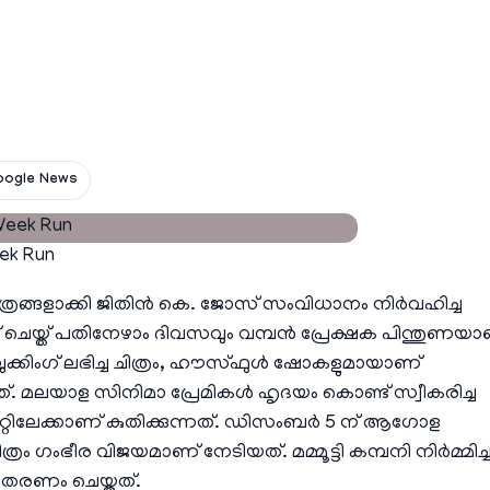
oogle News
ek Run
ാത്രങ്ങളാക്കി ജിതിൻ കെ. ജോസ് സംവിധാനം നിർവഹിച്ച
സ് ചെയ്ത് പതിനേഴാം ദിവസവും വമ്പൻ പ്രേക്ഷക പിന്തുണയ
ച ബുക്കിംഗ് ലഭിച്ച ചിത്രം, ഹൗസ്ഫുൾ ഷോകളുമായാണ്
ത്. മലയാള സിനിമാ പ്രേമികൾ ഹൃദയം കൊണ്ട് സ്വീകരിച്ച
 ഹിറ്റിലേക്കാണ് കുതിക്കുന്നത്. ഡിസംബർ 5 ന് ആഗോള
രം ഗംഭീര വിജയമാണ് നേടിയത്. മമ്മൂട്ടി കമ്പനി നിർമ്മിച്
തരണം ചെയ്തത്.