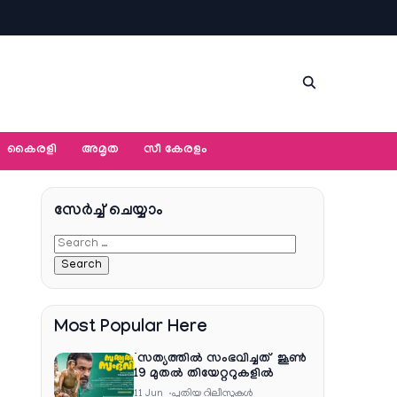
കൈരളി
അമൃത
സീ കേരളം
സേര്‍ച്ച്‌ ചെയ്യാം
Most Popular Here
‘സത്യത്തിൽ സംഭവിച്ചത്’ ജൂൺ
19 മുതൽ തിയേറ്ററുകളിൽ
11 Jun
പുതിയ റിലീസുകള്‍