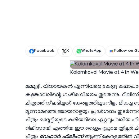
Facebook
X
WhatsApp
Follow on G
Kalamkaval Movie at 4th We
മമ്മൂട്ടി, വിനായകൻ എന്നിവരെ കേന്ദ്ര കഥാപ
കളങ്കാവലിൻ്റെ ഗംഭീര വിജയം തുടരുന്നു. റിലീ
ചിത്രത്തിന് ലഭിച്ചത്. കേരളത്തിലുടനീളം മികച്
മൂന്നാമത്തെ ഞായറാഴ്ചയും പ്രദർശനം തുടർന്ന
ചിത്രം മമ്മൂട്ടിയുടെ കരിയറിലെ ഏറ്റവും വലിയ
റിലീസായി എത്തിയ ഈ ക്രൈം ഡ്രാമ ത്രില്ലർ ചിത്
ചിത്രം
വേഫറർ ഫിലിംസ്
ആണ് കേരളത്തിൽ വി