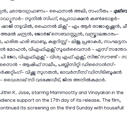
ബാസ്റ്റ്യൻ, ഛായാഗ്രഹണം- ഫൈസൽ അലി, സംഗീതം –
മുജീബ
്രൊഡ്യൂസർ- സുനിൽ സിംഗ്, പ്രൊഡക്ഷൻ കൺട്രോളർ-
നടുവിൽ, ഫൈനൽ മിക്സ് – എം ആർ രാജാകൃഷ്ണൻ, ചീ
ൽ ചന്ദ്രൻ, ജോർജ് സെബാസ്റ്റ്യൻ, വസ്ത്രാലങ്കാരം-
ഹരിത ഹരി ബാബു, കളറിസ്റ്റ് – ലിജു പ്രഭാകർ, സംഘട്ടനം
ൻ മോഹൻ, വിഎഫ്എക്സ് സൂപ്പർവൈസർ – എസ് സന്തോ
ജോ, വിഎഫ്എക്സ് – വിശ്വ എഫ് എക്സ്, സിങ്ക് സൗണ്ട് – സ
ിൽ ഡിസൈൻ – ആഷിഫ് സലീം, പബ്ലിസിറ്റി ഡിസൈൻസ്-
ർക്കറ്റിംഗ്- വിഷ്ണു സുഗതൻ, ഓവർസീസ് ഡിസ്ട്രിബൂഷൻ
– വൈശാഖ് സി വടക്കേവീട്, ജിനു അനിൽകുമാർ.
Jithin K. Jose, starring Mammootty and Vinayakan in the
dience support on the 17th day of its release. The film,
ntinued its screening on the third Sunday with housefull