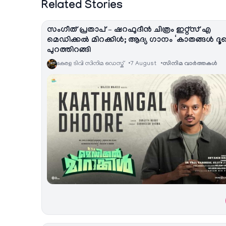
Related Stories
സംഗീത് പ്രതാപ് – ഷറഫുദീൻ ചിത്രം ഇറ്റ്സ് എ
മെഡിക്കൽ മിറക്കിൾ; ആദ്യ ഗാനം ‘കാതങ്ങൾ ദൂ
പുറത്തിറങ്ങി
കേരള ടിവി സിനിമ ഡെസ്ക്
7 August
സിനിമ വാര്‍ത്തകള്‍