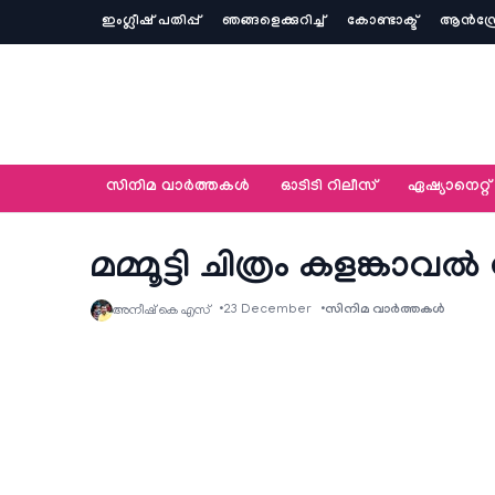
ഇംഗ്ലീഷ് പതിപ്പ്
ഞങ്ങളെക്കുറിച്ച്‌
കോണ്ടാക്ട്
ആൻഡ്ര
സിനിമ വാര്‍ത്തകള്‍
ഓടിടി റിലീസ്
ഏഷ്യാനെറ്റ്‌
മമ്മൂട്ടി ചിത്രം കളങ്ക
23 December
സിനിമ വാര്‍ത്തകള്‍
അനീഷ്‌ കെ എസ്