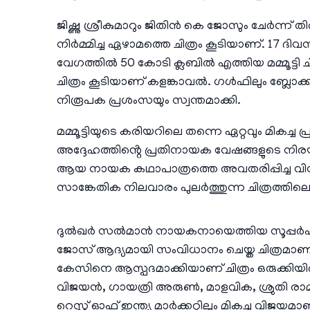
ജിഷ്ണു ശ്രീകുമാറും ജിതിൻ കെ ജോസും ചേർന്ന് ത
നിർമ്മിച്ച ഏഴാമത്തെ ചിത്രം കൂടിയാണ്. 17 ദി
വേഗത്തിൽ 50 കോടി ക്ലബിൽ എത്തിയ മമ്മൂട്ടി ച
ചിത്രം കൂടിയാണ് കളങ്കാവൽ. ഗൾഫിലും ബ്ലോക്ക
നിരൂപക പ്രശംസയും സ്വന്തമാക്കി.
മമ്മൂട്ടിയുടെ കരിയറിലെ തന്നെ ഏറ്റവും മികച്ച 
അദ്ദേഹത്തിൻ്റെ പ്രതിനായക വേഷങ്ങളുടെ നിരയി
ആയ നായക കഥാപാത്രത്തെ അവതരിപ്പിച്ച വി
സാങ്കേതിക നിലവാരം പുലർത്തുന്ന ചിത്രത്ത
ദുൽഖർ സൽമാൻ നായകനായെത്തിയ സൂപ്പർഹിറ്റ് ചി
ജോസ് ആദ്യമായി സംവിധാനം ചെയ്ത ചിത്രമ
കേസിനെ ആസ്പദമാക്കിയാണ് ചിത്രം ഒരുക്കിയിര
വിജയൻ, ഗായത്രി അരുൺ, മാളവിക, ശ്രുതി രാമചന
റെസ്റ്റ് ഓഫ് ഇന്ത്യ മാർക്കറ്റിലും മികച്ച വിജയമ