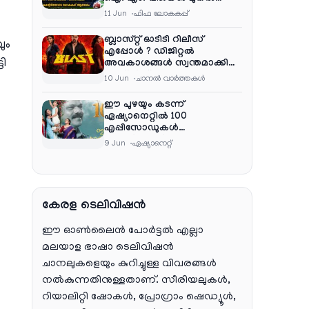
ഷൈജു ദാമോദരൻ വരെ
11 Jun
ഫിഫ ലോകകപ്പ്
കമന്ററി സംഘത്തിൽ
ബ്ലാസ്റ്റ് ഓടിടി റിലീസ്
ും
എപ്പോൾ ? ഡിജിറ്റൽ
ടി
അവകാശങ്ങൾ സ്വന്തമാക്കി
നെറ്റ്ഫ്ലിക്സ്
10 Jun
ചാനല്‍ വാര്‍ത്തകള്‍
ൻ
ഈ പുഴയും കടന്ന്
ഏഷ്യാനെറ്റിൽ 100
എപ്പിസോഡുകൾ
പൂർത്തിയാക്കി , സംപ്രേഷണം
9 Jun
ഏഷ്യാനെറ്റ്‌
തിങ്കൾ മുതൽ വെള്ളി വരെ
രാത്രി 9:30 ന്
കേരള ടെലിവിഷൻ
െ
ഈ ഓൺലൈൻ പോർട്ടൽ എല്ലാ
മലയാള ഭാഷാ ടെലിവിഷൻ
ചാനലുകളെയും കുറിച്ചുള്ള വിവരങ്ങൾ
നൽകുന്നതിനുള്ളതാണ്. സീരിയലുകൾ,
റിയാലിറ്റി ഷോകൾ, പ്രോഗ്രാം ഷെഡ്യൂൾ,