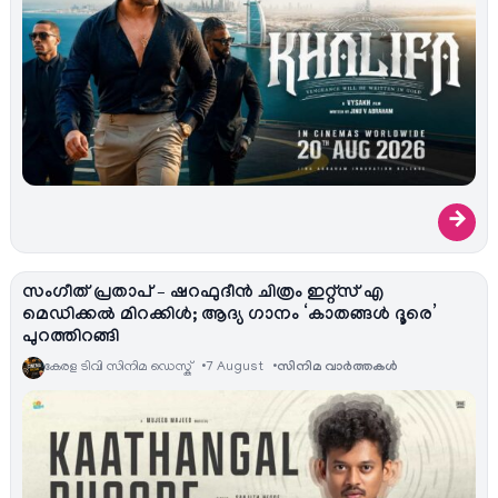
→
സംഗീത് പ്രതാപ് – ഷറഫുദീൻ ചിത്രം ഇറ്റ്സ് എ
മെഡിക്കൽ മിറക്കിൾ; ആദ്യ ഗാനം ‘കാതങ്ങൾ ദൂരെ’
പുറത്തിറങ്ങി
കേരള ടിവി സിനിമ ഡെസ്ക്
7 August
സിനിമ വാര്‍ത്തകള്‍