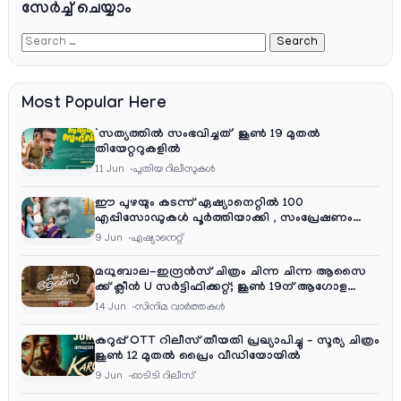
സേര്‍ച്ച്‌ ചെയ്യാം
Most Popular Here
‘സത്യത്തിൽ സംഭവിച്ചത്’ ജൂൺ 19 മുതൽ
തിയേറ്ററുകളിൽ
11 Jun
പുതിയ റിലീസുകള്‍
ഈ പുഴയും കടന്ന് ഏഷ്യാനെറ്റിൽ 100
എപ്പിസോഡുകൾ പൂർത്തിയാക്കി , സംപ്രേഷണം
തിങ്കൾ മുതൽ വെള്ളി വരെ രാത്രി 9:30 ന്
9 Jun
ഏഷ്യാനെറ്റ്‌
മധുബാല-ഇന്ദ്രൻസ് ചിത്രം ചിന്ന ചിന്ന ആസൈ
ക്ക് ക്ലീൻ U സർട്ടിഫിക്കറ്റ്; ജൂൺ 19ന് ആഗോള
റിലീസ്
14 Jun
സിനിമ വാര്‍ത്തകള്‍
കറുപ്പ് OTT റിലീസ് തീയതി പ്രഖ്യാപിച്ചു – സൂര്യ ചിത്രം
ജൂൺ 12 മുതൽ പ്രൈം വീഡിയോയിൽ
9 Jun
ഓടിടി റിലീസ്