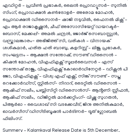
എഡിറ്റർ – പ്രവീൺ പ്രഭാകർ, ലൈൻ പ്രൊഡ്യൂസർ- സുനിൽ
സിംഗ്, പ്രൊഡക്ഷൻ കൺട്രോളർ- അരോമ മോഹൻ,
പ്രൊഡക്ഷൻ ഡിസൈനർ- ഷാജി നടുവിൽ, ഫൈനൽ മിക്സ് –
എം ആർ രാജാകൃഷ്ണൻ, ചീഫ് അസോസിയേറ്റ് ഡയറക്ടർ-
ബോസ്, മേക്കപ്പ്- അമൽ ചന്ദ്രൻ, ജോർജ് സെബാസ്റ്റ്യൻ,
വസ്ത്രാലങ്കാരം- അഭിജിത്ത് സി, വരികൾ – വിനായക്
ശശികുമാർ, ഹരിത ഹരി ബാബു, കളറിസ്റ്റ് – ലിജു പ്രഭാകർ,
സംഘട്ടനം – ആക്ഷൻ സന്തോഷ്, സൗണ്ട് ഡിസൈൻ –
കിഷൻ മോഹൻ, വിഎഫ്എക്സ് സൂപ്പർവൈസർ – എസ്
സന്തോഷ് രാജു, വിഎഫ്എക്സ് കോഓർഡിനേറ്റർ – ഡിക്സൻ പി
ജോ, വിഎഫ്എക്സ് – വിശ്വ എഫ് എക്സ്, സിങ്ക് സൗണ്ട് – സപ്ത
റെക്കോർഡ്സ്, സ്റ്റിൽസ്- നിദാദ്, ടൈറ്റിൽ ഡിസൈൻ –
ആഷിഫ് സലീം, പബ്ലിസിറ്റി ഡിസൈൻസ്- ആൻ്റണി സ്റ്റീഫൻ,
ആഷിഫ് സലീം, ഡിജിറ്റൽ മാർക്കറ്റിംഗ്- വിഷ്ണു സുഗതൻ,
പിആർഓ – വൈശാഖ് സി വടക്കേവീട്, ജിനു അനിൽകുമാർ,
ഓവർസീസ് ഡിസ്ട്രിബൂഷൻ പാർട്ണർ- ട്രൂത് ഗ്ലോബൽ
ഫിലിംസ്.
Summery – Kalamkaval Release Date is 5th December,