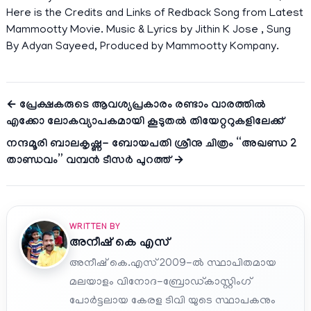
Here is the Credits and Links of Redback Song from Latest
Mammootty Movie. Music & Lyrics by Jithin K Jose , Sung
By Adyan Sayeed, Produced by Mammootty Kompany.
← പ്രേക്ഷകരുടെ ആവശ്യപ്രകാരം രണ്ടാം വാരത്തിൽ
എക്കോ ലോകവ്യാപകമായി കൂടുതൽ തിയേറ്ററുകളിലേക്ക്
നന്ദമൂരി ബാലകൃഷ്ണ- ബോയപതി ശ്രീനു ചിത്രം “അഖണ്ഡ 2
താണ്ഡവം” വമ്പൻ ടീസർ പുറത്ത് →
WRITTEN BY
അനീഷ്‌ കെ എസ്
അനീഷ് കെ.എസ് 2009-ൽ സ്ഥാപിതമായ
മലയാളം വിനോദ-ബ്രോഡ്കാസ്റ്റിംഗ്
പോർട്ടലായ കേരള ടിവി യുടെ സ്ഥാപകനും