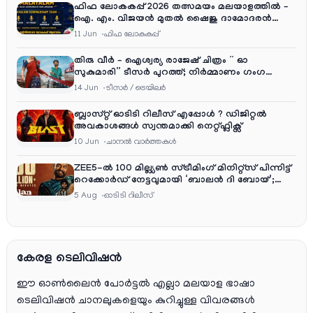
ഫിഫ ലോകകപ്പ് 2026 തത്സമയം മലയാളത്തിൽ –
ഐ. എം. വിജയൻ മുതൽ ഷൈജു ദാമോദരൻ
വരെ കമന്ററി സംഘത്തിൽ
11 Jun
ഫിഫ ലോകകപ്പ്
തിരു വീർ – ഐശ്വര്യ രാജേഷ് ചിത്രം ” ഓ
സുകുമാരി” ടീസർ പുറത്ത്; നിർമ്മാണം ഗംഗ
എന്റർടൈൻമെന്റ്‌സ്
14 Jun
ടീസര്‍ / ട്രെയിലര്‍
ബ്ലാസ്റ്റ് ഓടിടി റിലീസ് എപ്പോൾ ? ഡിജിറ്റൽ
അവകാശങ്ങൾ സ്വന്തമാക്കി നെറ്റ്ഫ്ലിക്സ്
10 Jun
ചാനല്‍ വാര്‍ത്തകള്‍
ZEE5-ൽ 100 മില്ല്യൺ സ്ട്രീമിംഗ് മിനിറ്റ്സ് പിന്നിട്ട്
റെക്കോർഡ് നേട്ടവുമായി ‘ബാലൻ ദി ബോയ്’;
ചിദംബരം ചിത്രം ഒടിടിയിലും വമ്പൻ ഹിറ്റ്
5 Aug
ഓടിടി റിലീസ്
കേരള ടെലിവിഷൻ
ഈ ഓൺലൈൻ പോർട്ടൽ എല്ലാ മലയാള ഭാഷാ
ടെലിവിഷൻ ചാനലുകളെയും കുറിച്ചുള്ള വിവരങ്ങൾ