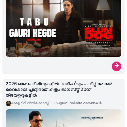
→
2026 ഓണം റിലീസുകളിൽ ‘ഖലീഫ’യും – ഹിറ്റ് മേക്കർ
വൈശാഖ്–പൃഥ്വിരാജ് ചിത്രം ഓഗസ്റ്റ് 20ന്
തിയേറ്ററുകളിൽ
കേരള ടിവി സിനിമ ഡെസ്ക്
9 August
സിനിമ വാര്‍ത്തകള്‍