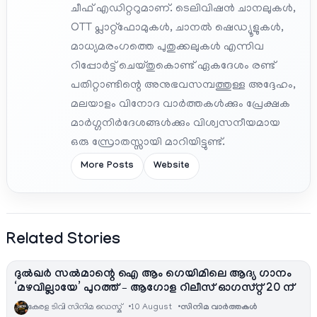
ചീഫ് എഡിറ്ററുമാണ്. ടെലിവിഷൻ ചാനലുകൾ,
OTT പ്ലാറ്റ്‌ഫോമുകൾ, ചാനൽ ഷെഡ്യൂളുകൾ,
മാധ്യമരംഗത്തെ പുതുക്കലുകൾ എന്നിവ
റിപ്പോർട്ട് ചെയ്തുകൊണ്ട് ഏകദേശം രണ്ട്
പതിറ്റാണ്ടിന്റെ അനുഭവസമ്പത്തുള്ള അദ്ദേഹം,
മലയാളം വിനോദ വാർത്തകൾക്കും പ്രേക്ഷക
മാർഗ്ഗനിർദേശങ്ങൾക്കും വിശ്വസനീയമായ
ഒരു സ്രോതസ്സായി മാറിയിട്ടുണ്ട്.
More Posts
Website
Related Stories
ദുൽഖർ സൽമാന്റെ ഐ ആം ഗെയിമിലെ ആദ്യ ഗാനം
‘മഴവില്ലായേ’ പുറത്ത് – ആഗോള റിലീസ് ഓഗസ്റ്റ് 20 ന്
കേരള ടിവി സിനിമ ഡെസ്ക്
10 August
സിനിമ വാര്‍ത്തകള്‍