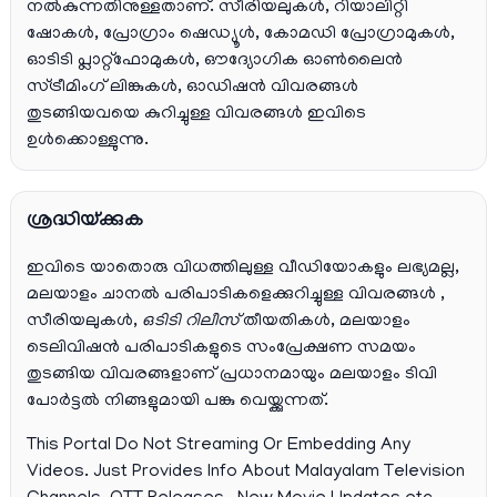
നൽകുന്നതിനുള്ളതാണ്. സീരിയലുകൾ, റിയാലിറ്റി
ഷോകൾ, പ്രോഗ്രാം ഷെഡ്യൂൾ, കോമഡി പ്രോഗ്രാമുകൾ,
ഓടിടി പ്ലാറ്റ്‌ഫോമുകൾ, ഔദ്യോഗിക ഓൺലൈൻ
സ്ട്രീമിംഗ് ലിങ്കുകൾ, ഓഡിഷൻ വിവരങ്ങൾ
തുടങ്ങിയവയെ കുറിച്ചുള്ള വിവരങ്ങൾ ഇവിടെ
ഉൾക്കൊള്ളുന്നു.
ശ്രദ്ധിയ്ക്കുക
ഇവിടെ യാതൊരു വിധത്തിലുള്ള വീഡിയോകളും ലഭ്യമല്ല,
മലയാളം ചാനല്‍ പരിപാടികളെക്കുറിച്ചുള്ള വിവരങ്ങള്‍ ,
സീരിയലുകള്‍,
ഒടിടി റിലീസ്
തീയതികള്‍, മലയാളം
ടെലിവിഷന്‍ പരിപാടികളുടെ സംപ്രേക്ഷണ സമയം
തുടങ്ങിയ വിവരങ്ങളാണ് പ്രധാനമായും മലയാളം ടിവി
പോര്‍ട്ടല്‍ നിങ്ങളുമായി പങ്കു വെയ്ക്കുന്നത്.
This Portal Do Not Streaming Or Embedding Any
Videos. Just Provides Info About Malayalam Television