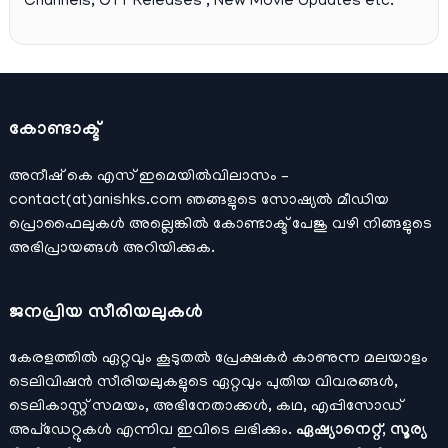
Channels, OTT Releases , New Movie Updates etc.
കോണ്ടാക്ട്
അനീഷ്‌ കെ എസ് ഇമെയില്‍വിലാസം –
contact(at)anishks.com ഞങ്ങളുടെ സോഷ്യല്‍ മീഡിയ
പ്രൊഫൈലുകള്‍ അല്ലെങ്കില്‍
കോണ്ടാക്ട്
പേജു വഴി നിങ്ങളുടെ
അഭിപ്രായങ്ങള്‍ അറിയിക്കുക.
ജനപ്രിയ സീരിയലുകള്‍
കേരളത്തിൽ ഏറ്റവും കൂടുതൽ പ്രേക്ഷകർ കാണുന്ന മലയാളം
ടെലിവിഷൻ സീരിയലുകളുടെ ഏറ്റവും പുതിയ വിവരങ്ങൾ,
ടെലികാസ്റ്റ് സമയം, അഭിനേതാക്കൾ, കഥ, എപ്പിസോഡ്
അപ്ഡേറ്റുകൾ എന്നിവ ഇവിടെ ലഭിക്കും.
ഏഷ്യാനെറ്റ്, സൂര്യ