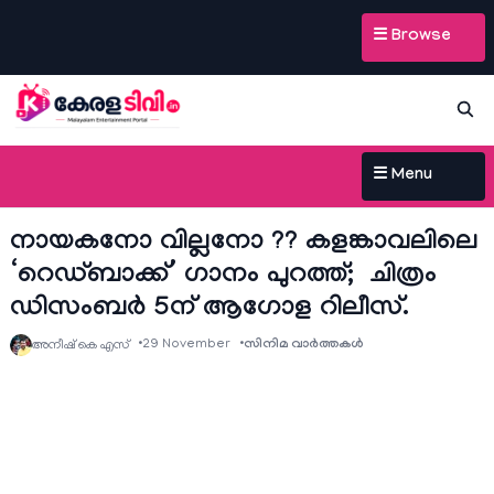
☰ Browse
☰ Menu
നായകനോ വില്ലനോ ?? കളങ്കാവലിലെ
‘റെഡ്ബാക്ക്’ ഗാനം പുറത്ത്; ചിത്രം
ഡിസംബർ 5ന് ആഗോള റിലീസ്.
29 November
സിനിമ വാര്‍ത്തകള്‍
അനീഷ്‌ കെ എസ്