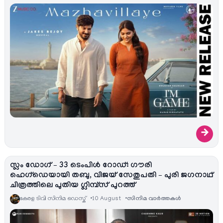
→
സ്ലം ഡോഗ് – 33 ടെംപിൾ റോഡ്: ഗൗരി
ഹെഗ്ഡെയായി തബു, വിജയ് സേതുപതി – പുരി ജഗനാഥ്
ചിത്രത്തിലെ പുതിയ ഗ്ലിമ്പ്സ് പുറത്ത്
കേരള ടിവി സിനിമ ഡെസ്ക്
10 August
സിനിമ വാര്‍ത്തകള്‍