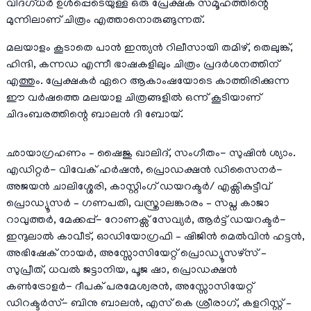
വിദഗ്ധർ ഉൾപ്പെടെയുള്ള ഒരു പ്രേക്ഷക സമൂഹത്തിൻ്റെ
മുന്നിലാണ് ചിത്രം എത്താനൊരുങ്ങുന്നത്.
മലയാളം കൂടാതെ പാൻ ഇന്ത്യൻ റിലീസായി തമിഴ്, തെലുങ്ക്,
ഹിന്ദി, കന്നഡ എന്നീ ഭാഷകളിലും ചിത്രം പ്രദർശനത്തിന്
എത്തും. പ്രേക്ഷകർ ഏറെ ആകാംഷയോടെ കാത്തിരിക്കുന്ന
ഈ വർഷത്തെ മലയാള ചിത്രങ്ങളിൽ ഒന്ന് കൂടിയാണ്
ചിദംബരത്തിന്റെ ബാലൻ ദി ബോയ്.
ഛായാഗ്രഹണം – ഷൈജു ഖാലിദ്, സംഗീതം- സുഷിൻ ശ്യാം.
എഡിറ്റർ- വിവേക് ഹർഷൻ, പ്രൊഡക്ഷൻ ഡിസൈനർ-
അജയൻ ചാലിശ്ശേരി, കാസ്റ്റിംഗ് ഡയറക്ടർ/ എക്സികുട്ടീവ്
പ്രൊഡ്യൂസർ – ഗണപതി, വസ്ത്രാലങ്കാരം – സപ്ന കാജാ
റാവുത്തർ, മേക്കപ്പ്- റോണക്സ് സേവ്യർ, ആർട്ട് ഡയറക്ടർ-
ഇന്ദുലാൽ കാവീട്, ഓഡിയോഗ്രഫി – ഷിജിൻ മെൽവിൻ ഹട്ടൻ,
അഭിഷേക് നായർ, അസ്സോസിയേറ്റ് പ്രൊഡ്യൂസഴ്സ് –
സുപ്രീത്, ധവൽ ജട്ടാനിയ, പൂജ ഷാ, പ്രൊഡക്ഷൻ
കൺട്രോളർ- ദീപക് പരമേശ്വരൻ, അസ്സോസിയേറ്റ്
ഡിറക്ടർസ്- ബിനു ബാലൻ, എസ് കെ ശ്രീരാഗ്, കളറിസ്റ്റ് –