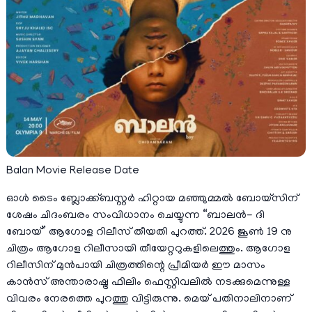
Balan Movie Release Date
ഓൾ ടൈം ബ്ലോക്ക്ബസ്റ്റർ ഹിറ്റായ മഞ്ഞുമ്മൽ ബോയ്സിന്
ശേഷം ചിദംബരം സംവിധാനം ചെയ്യുന്ന “ബാലൻ- ദി
ബോയ്” ആഗോള റിലീസ് തീയതി പുറത്ത്. 2026 ജൂൺ 19 നു
ചിത്രം ആഗോള റിലീസായി തീയേറ്ററുകളിലെത്തും. ആഗോള
റിലീസിന് മുൻപായി ചിത്രത്തിന്റെ പ്രീമിയർ ഈ മാസം
കാൻസ് അന്താരാഷ്ട്ര ഫിലിം ഫെസ്റ്റിവലിൽ നടക്കുമെന്നുള്ള
വിവരം നേരത്തെ പുറത്തു വിട്ടിരുന്നു. മെയ് പതിനാലിനാണ്