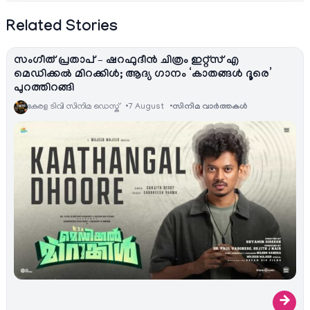
Related Stories
സംഗീത് പ്രതാപ് – ഷറഫുദീൻ ചിത്രം ഇറ്റ്സ് എ
മെഡിക്കൽ മിറക്കിൾ; ആദ്യ ഗാനം ‘കാതങ്ങൾ ദൂരെ’
പുറത്തിറങ്ങി
കേരള ടിവി സിനിമ ഡെസ്ക്
7 August
സിനിമ വാര്‍ത്തകള്‍
→