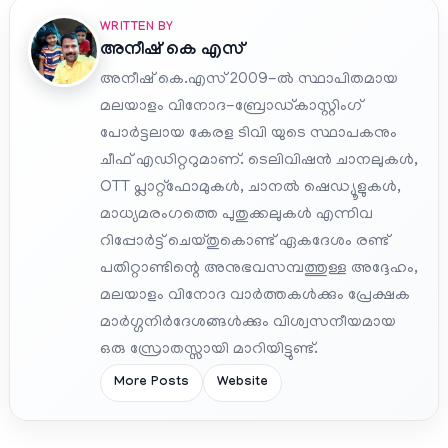
WRITTEN BY
അനീഷ്‌ കെ എസ്
അനീഷ് കെ.എസ് 2009-ൽ സ്ഥാപിതമായ
മലയാളം വിനോദ-ബ്രോഡ്കാസ്റ്റിംഗ്
പോർട്ടലായ കേരള ടിവി യുടെ സ്ഥാപകനും
ചീഫ് എഡിറ്ററുമാണ്. ടെലിവിഷൻ ചാനലുകൾ,
OTT പ്ലാറ്റ്‌ഫോമുകൾ, ചാനൽ ഷെഡ്യൂളുകൾ,
മാധ്യമരംഗത്തെ പുതുക്കലുകൾ എന്നിവ
റിപ്പോർട്ട് ചെയ്തുകൊണ്ട് ഏകദേശം രണ്ട്
പതിറ്റാണ്ടിന്റെ അനുഭവസമ്പത്തുള്ള അദ്ദേഹം,
മലയാളം വിനോദ വാർത്തകൾക്കും പ്രേക്ഷക
മാർഗ്ഗനിർദേശങ്ങൾക്കും വിശ്വസനീയമായ
ഒരു സ്രോതസ്സായി മാറിയിട്ടുണ്ട്.
More Posts
Website