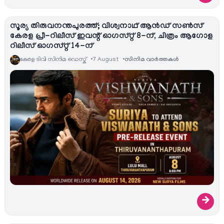
സൂര്യ തിരുവനന്തപുരത്ത്; വിശ്വനാഥ് ആൻഡ് സൺസ്
കേരള പ്രീ-റിലീസ് ഇവന്റ് ഓഗസ്റ്റ് 8-ന്, ചിത്രം ആഗോള
റിലീസ് ഓഗസ്റ്റ് 14-ന്
കേരള ടിവി സിനിമ ഡെസ്ക്
7 August
സിനിമ വാര്‍ത്തകള്‍
→