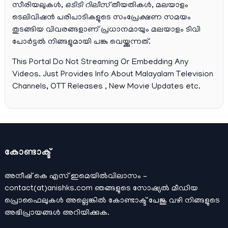
സീരിയലുകള്‍,
ഒടിടി റിലീസ്
തീയതികള്‍, മലയാളം
ടെലിവിഷന്‍ പരിപാടികളുടെ സംപ്രേക്ഷണ സമയം
തുടങ്ങിയ വിവരങ്ങളാണ് പ്രധാനമായും മലയാളം ടിവി
പോര്‍ട്ടല്‍ നിങ്ങളുമായി പങ്കു വെയ്ക്കുന്നത്.
This Portal Do Not Streaming Or Embedding Any
Videos. Just Provides Info About Malayalam Television
Channels, OTT Releases , New Movie Updates etc.
കോണ്ടാക്ട്
അനീഷ്‌ കെ എസ് ഇമെയില്‍വിലാസം –
contact(at)anishks.com ഞങ്ങളുടെ സോഷ്യല്‍ മീഡിയ
പ്രൊഫൈലുകള്‍ അല്ലെങ്കില്‍
കോണ്ടാക്ട്
പേജു വഴി നിങ്ങളുടെ
അഭിപ്രായങ്ങള്‍ അറിയിക്കുക.