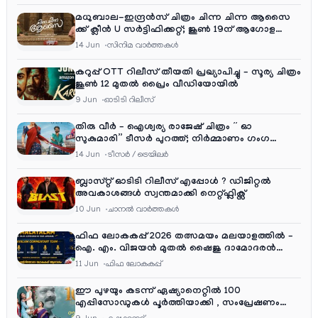
മധുബാല-ഇന്ദ്രൻസ് ചിത്രം ചിന്ന ചിന്ന ആസൈ
ക്ക് ക്ലീൻ U സർട്ടിഫിക്കറ്റ്; ജൂൺ 19ന് ആഗോള
റിലീസ്
14 Jun
സിനിമ വാര്‍ത്തകള്‍
കറുപ്പ് OTT റിലീസ് തീയതി പ്രഖ്യാപിച്ചു – സൂര്യ ചിത്രം
ജൂൺ 12 മുതൽ പ്രൈം വീഡിയോയിൽ
9 Jun
ഓടിടി റിലീസ്
തിരു വീർ – ഐശ്വര്യ രാജേഷ് ചിത്രം ” ഓ
സുകുമാരി” ടീസർ പുറത്ത്; നിർമ്മാണം ഗംഗ
എന്റർടൈൻമെന്റ്‌സ്
14 Jun
ടീസര്‍ / ട്രെയിലര്‍
ബ്ലാസ്റ്റ് ഓടിടി റിലീസ് എപ്പോൾ ? ഡിജിറ്റൽ
അവകാശങ്ങൾ സ്വന്തമാക്കി നെറ്റ്ഫ്ലിക്സ്
10 Jun
ചാനല്‍ വാര്‍ത്തകള്‍
ഫിഫ ലോകകപ്പ് 2026 തത്സമയം മലയാളത്തിൽ –
ഐ. എം. വിജയൻ മുതൽ ഷൈജു ദാമോദരൻ
വരെ കമന്ററി സംഘത്തിൽ
11 Jun
ഫിഫ ലോകകപ്പ്
ഈ പുഴയും കടന്ന് ഏഷ്യാനെറ്റിൽ 100
എപ്പിസോഡുകൾ പൂർത്തിയാക്കി , സംപ്രേഷണം
തിങ്കൾ മുതൽ വെള്ളി വരെ രാത്രി 9:30 ന്