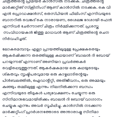
ചിത്രത്തിന്റെ പ്രീമിയർ കാൻസിൽ നടക്കുക. ചിത്രത്തിന്റെ
മാർക്കറ്റിങ് സ്ക്രീനിംഗ് ആണ് കാൻസിൽ നടക്കുക. കെ വി
എൻ പ്രൊഡക്ഷൻസ്, തെസ്‌പിയൻ ഫിലിംസ് എന്നിവയുടെ
ബാനറിൽ വെങ്കട് കെ നാരായണ, ശൈലജ ദേശായി ഫെൻ
എന്നിവർ ചേർന്നാണ് ചിത്രം നിർമ്മിക്കുന്നത്. പ്രശസ്ത
സംവിധായകൻ ജിത്തു മാധവൻ ആണ് ചിത്രത്തിന്റെ രചന
നിർവഹിച്ചത്.
ലോകമെമ്പാടും എല്ലാ പ്രായത്തിലുമുള്ള പ്രേക്ഷകരെയും
ആകർഷിക്കുന്ന തരത്തിലുള്ള കഥയാണ് ‘ബാലൻ ദി ബോയ്
പറയുന്നത് എന്നാണ് അണിയറ പ്രവർത്തകർ
വെളിപ്പെടുത്തുന്നത്. ആകർഷകമായ ഒരു കഥയുടെയും
ശ്കതവും സൃഷ്ടിപരവുമായ ഒരു കാഴ്ചപ്പാടിന്റെയും
പിൻബലത്തിൽ, ഐഡന്റിറ്റി, അതിജീവനം, ഒരു അമ്മയും
കുഞ്ഞും തമ്മിലുള്ള എന്നും നിലനിൽക്കുന്ന ബന്ധം
എന്നിവയുടെ തീമുകൾ പര്യവേക്ഷണം ചെയ്യുന്ന ഒരു
സിനിമാനുഭവമായിരിക്കും ബാലൻ ദി ബോയ് വാഗ്ദാനം
ചെയ്യുക എന്നും അവർ സൂചിപ്പിച്ചു. കാൻസിൽ നടക്കുന്ന
മാർക്കറ്റിംഗ് പ്രദർശനത്തോടെ അന്താരാഷ്ട്ര സിനിമാ