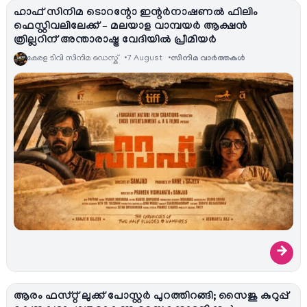
ഹാഫ് സിനിമ ടൊറന്റോ ഇന്റർനാഷണൽ ഫിലിം
ഫെസ്റ്റിവലിലേക്ക് – മലയാള വാമ്പയർ ആക്ഷൻ
ത്രില്ലറിന് അന്താരാഷ്ട്ര വേദിയിൽ പ്രീമിയർ
കേരള ടിവി സിനിമ ഡെസ്ക്
7 August
സിനിമ വാര്‍ത്തകള്‍
→
ആരം ഫസ്റ്റ് ലുക്ക് പോസ്റ്റർ പുറത്തിറങ്ങി; സൈജു കുറുപ്പ്