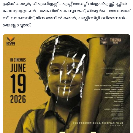
ശ്രീക് വാര്യർ, വിഎഫ്എക്സ് – എഗ്ഗ് വൈറ്റ് വിഎഫ്എക്സ്, സ്റ്റിൽ
ഫോട്ടോഗ്രാഫർ- രോഹിത് കെ സുരേഷ്, പിആർഒ- വൈശാഖ്
സി വടക്കേവീട്, ജിനു അനിൽകുമാർ, പബ്ലിസിറ്റി ഡിസൈൻ-
യെല്ലോ ടൂത്സ്.