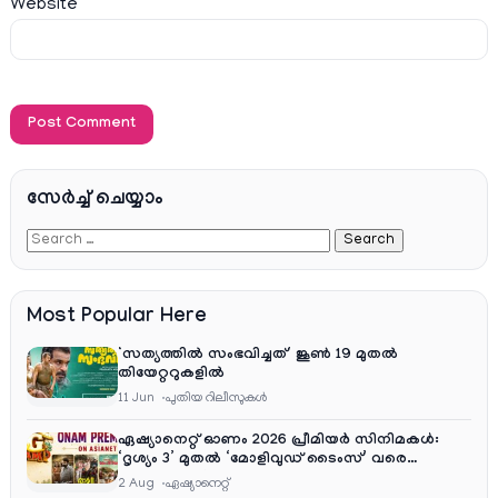
Website
സേര്‍ച്ച്‌ ചെയ്യാം
Most Popular Here
‘സത്യത്തിൽ സംഭവിച്ചത്’ ജൂൺ 19 മുതൽ
തിയേറ്ററുകളിൽ
11 Jun
പുതിയ റിലീസുകള്‍
ഏഷ്യാനെറ്റ് ഓണം 2026 പ്രീമിയർ സിനിമകൾ:
‘ദൃശ്യം 3’ മുതൽ ‘മോളിവുഡ് ടൈംസ്’ വരെ
ആഘോഷ വിരുന്ന്
2 Aug
ഏഷ്യാനെറ്റ്‌