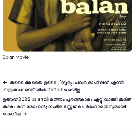
Balan Movie
← ‘തടൈ അതൈ ഉടൈ’, ‘സൂര്യ: പവർ ഓഫ് ലവ്’ എന്നീ
ചിത്രങ്ങൾ ഒടിടിയിൽ റിലീസ് ചെയ്തു
ഉത്സവ് 2026 ൽ ദേവി രത്‌നം പുരസ്‌കാരം ഏറ്റു വാങ്ങി തമിഴ്
താരം രവി മോഹൻ; ഗംഭീര സ്റ്റേജ് പെർഫോമൻസുമായി
കെനീഷ →