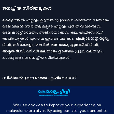
ജനപ്രിയ സീരിയലുകള്‍
കേരളത്തിൽ ഏറ്റവും കൂടുതൽ പ്രേക്ഷകർ കാണുന്ന മലയാളം
ടെലിവിഷൻ സീരിയലുകളുടെ ഏറ്റവും പുതിയ വിവരങ്ങൾ,
ടെലികാസ്റ്റ് സമയം, അഭിനേതാക്കൾ, കഥ, എപ്പിസോഡ്
അപ്ഡേറ്റുകൾ എന്നിവ ഇവിടെ ലഭിക്കും.
ഏഷ്യാനെറ്റ്, സൂര്യ
ടി.വി, സീ കേരളം, മഴവിൽ മനോരമ, ഫ്ലവേഴ്സ് ടി.വി,
അമൃത ടി.വി, ഡി.ഡി മലയാളം
തുടങ്ങിയ പ്രമുഖ മലയാളം
ചാനലുകളിലെ ജനപ്രിയ സീരിയലുകൾ .
സീരിയല്‍ ഇന്നത്തെ എപ്പിസോഡ്
ചാനലുകളുടെ ഔദ്യോഗിക മൊബൈല്‍ ആപ്പുകള്‍ , ഒഫിഷ്യല്‍
യൂട്യൂബ് ചാനല്‍ ഇവ ഉപയോഗപ്പെടുത്തി കഴിഞ്ഞുപോയ
വീഡിയോകള്‍ കാണാം.
ഡിസ്നി പ്ലസ് ഹോട്ട്സ്റ്റാര്‍
, സീ5 ,
മനോരമ മാക്സ് , സണ്‍ നെക്സ്റ്റ്, സോണി ലിവ് , നെറ്റ് ഫ്ലിക്സ്