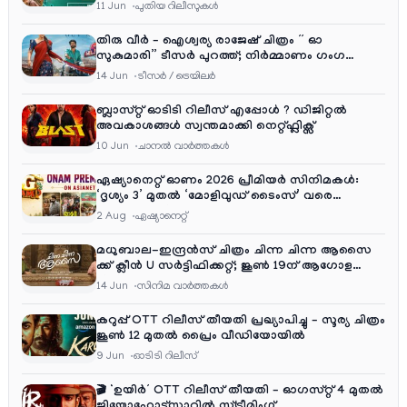
11 Jun
പുതിയ റിലീസുകള്‍
തിരു വീർ – ഐശ്വര്യ രാജേഷ് ചിത്രം ” ഓ
സുകുമാരി” ടീസർ പുറത്ത്; നിർമ്മാണം ഗംഗ
എന്റർടൈൻമെന്റ്‌സ്
14 Jun
ടീസര്‍ / ട്രെയിലര്‍
ബ്ലാസ്റ്റ് ഓടിടി റിലീസ് എപ്പോൾ ? ഡിജിറ്റൽ
അവകാശങ്ങൾ സ്വന്തമാക്കി നെറ്റ്ഫ്ലിക്സ്
10 Jun
ചാനല്‍ വാര്‍ത്തകള്‍
ഏഷ്യാനെറ്റ് ഓണം 2026 പ്രീമിയർ സിനിമകൾ:
‘ദൃശ്യം 3’ മുതൽ ‘മോളിവുഡ് ടൈംസ്’ വരെ
ആഘോഷ വിരുന്ന്
2 Aug
ഏഷ്യാനെറ്റ്‌
മധുബാല-ഇന്ദ്രൻസ് ചിത്രം ചിന്ന ചിന്ന ആസൈ
ക്ക് ക്ലീൻ U സർട്ടിഫിക്കറ്റ്; ജൂൺ 19ന് ആഗോള
റിലീസ്
14 Jun
സിനിമ വാര്‍ത്തകള്‍
കറുപ്പ് OTT റിലീസ് തീയതി പ്രഖ്യാപിച്ചു – സൂര്യ ചിത്രം
ജൂൺ 12 മുതൽ പ്രൈം വീഡിയോയിൽ
9 Jun
ഓടിടി റിലീസ്
🎬 ‘ഉയിർ’ OTT റിലീസ് തീയതി – ഓഗസ്റ്റ് 4 മുതൽ
ജിയോഹോട്ട്സ്റ്റാറിൽ സ്ട്രീമിംഗ്