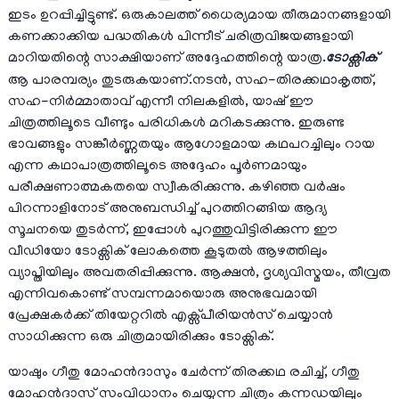
ഇടം ഉറപ്പിച്ചിട്ടുണ്ട്. ഒരുകാലത്ത് ധൈര്യമായ തീരുമാനങ്ങളായി
കണക്കാക്കിയ പദ്ധതികൾ പിന്നീട് ചരിത്രവിജയങ്ങളായി
മാറിയതിന്റെ സാക്ഷിയാണ് അദ്ദേഹത്തിന്റെ യാത്ര.
ടോക്സിക്
ആ പാരമ്പര്യം തുടരുകയാണ്.നടൻ, സഹ-തിരക്കഥാകൃത്ത്,
സഹ-നിർമ്മാതാവ് എന്നീ നിലകളിൽ, യാഷ് ഈ
ചിത്രത്തിലൂടെ വീണ്ടും പരിധികൾ മറികടക്കുന്നു. ഇരുണ്ട
ഭാവങ്ങളും സങ്കീർണ്ണതയും ആഗോളമായ കഥപറച്ചിലും റായ
എന്ന കഥാപാത്രത്തിലൂടെ അദ്ദേഹം പൂർണമായും
പരീക്ഷണാത്മകതയെ സ്വീകരിക്കുന്നു. കഴിഞ്ഞ വർഷം
പിറന്നാളിനോട് അനുബന്ധിച്ച് പുറത്തിറങ്ങിയ ആദ്യ
സൂചനയെ തുടർന്ന്, ഇപ്പോൾ പുറത്തുവിട്ടിരിക്കുന്ന ഈ
വീഡിയോ ടോക്സിക് ലോകത്തെ കൂടുതൽ ആഴത്തിലും
വ്യാപ്തിയിലും അവതരിപ്പിക്കുന്നു. ആക്ഷൻ, ദൃശ്യവിസ്മയം, തീവ്രത
എന്നിവകൊണ്ട് സമ്പന്നമായൊരു അനുഭവമായി
പ്രേക്ഷകർക്ക് തിയേറ്ററിൽ എക്സ്പീരിയൻസ് ചെയ്യാൻ
സാധിക്കുന്ന ഒരു ചിത്രമായിരിക്കും ടോക്സിക്.
യാഷും ഗീതു മോഹൻദാസും ചേർന്ന് തിരക്കഥ രചിച്ച്, ഗീതു
മോഹൻദാസ് സംവിധാനം ചെയ്യുന്ന ചിത്രം കന്നഡയിലും