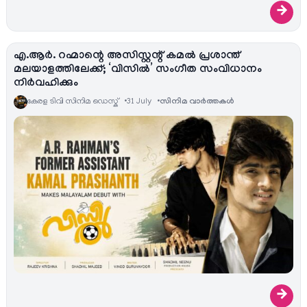
→
എ.ആർ. റഹ്മാന്റെ അസിസ്റ്റന്റ് കമൽ പ്രശാന്ത്
മലയാളത്തിലേക്ക്; ‘വിസിൽ’ സംഗീത സംവിധാനം
നിർവഹിക്കും
കേരള ടിവി സിനിമ ഡെസ്ക്
31 July
സിനിമ വാര്‍ത്തകള്‍
→