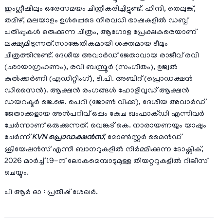
ഇംഗ്ലീഷിലും ഒരേസമയം ചിത്രീകരിച്ചിട്ടുണ്ട്. ഹിന്ദി, തെലുങ്ക്,
തമിഴ്, മലയാളം ഉൾപ്പെടെ നിരവധി ഭാഷകളിൽ ഡബ്ബ്
പതിപ്പുകൾ ഒരുക്കുന്ന ചിത്രം, ആഗോള പ്രേക്ഷകരെയാണ്
ലക്ഷ്യമിടുന്നത്.സാങ്കേതികമായി ശക്തമായ ടീമും
ചിത്രത്തിനുണ്ട്. ദേശീയ അവാർഡ് ജേതാവായ രാജീവ് രവി
(ഛായാഗ്രഹണം), രവി ബസ്രൂർ (സംഗീതം), ഉജ്വൽ
കുൽക്കർണി (എഡിറ്റിംഗ്), ടി.പി. അബിദ് (പ്രൊഡക്ഷൻ
ഡിസൈൻ). ആക്ഷൻ രംഗങ്ങൾ ഹോളിവുഡ് ആക്ഷൻ
ഡയറക്ടർ ജെ.ജെ. പെറി (ജോൺ വിക്ക്), ദേശീയ അവാർഡ്
ജേതാക്കളായ അൻപറിവ് ഒപ്പം കേച ഖംഫാക്ഡി എന്നിവർ
ചേർന്നാണ് ഒരുക്കുന്നത്. വെങ്കട് കെ. നാരായണയും യാഷും
ചേർന്ന്
KVN പ്രൊഡക്ഷൻസ്
, മോൺസ്റ്റർ മൈൻഡ്
ക്രിയേഷൻസ് എന്നീ ബാനറുകളിൽ നിർമ്മിക്കുന്ന ടോക്സിക്,
2026 മാർച്ച് 19-ന് ലോകമെമ്പാടുമുള്ള തിയറ്ററുകളിൽ റിലീസ്
ചെയ്യും.
പി ആർ ഓ : പ്രതീഷ് ശേഖർ.