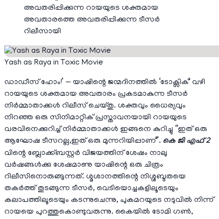
അവതരിപ്പിക്കുന്ന റായയുടെ ശക്തമായ
അവതാരത്തെ അവതരിപ്പിക്കുന്ന ടീസർ
റിലീസായി
Yash as Raya in Toxic Movie
ഡാഡീസ് ഹോം!’ — യാഷിന്റെ ജന്മദിനത്തിൽ ‘ടോക്സിക്’ വഴി
റായയുടെ ശക്തമായ അവതാരം പ്രകടമാകുന്ന ടീസർ
നിർമ്മാതാക്കൾ റിലീസ് ചെയ്തു. ശക്തവും ധൈര്യവും
നിറഞ്ഞ ഒരു സിനിമാറ്റിക് പ്രസ്താവനയായി റായയുടെ
വരവിനെക്കുറിച്ച് നിർമ്മാതാക്കൾ ഇങ്ങനെ കുറിച്ചു “ഇത് ഒരു
ആഘോഷ ടീസറല്ല,ഇത് ഒരു മുന്നറിയിപ്പാണ്”.
കെ ജി എഫ് 2
വിന്റെ ബ്ലോക്ക്ബസ്റ്റർ വിജയത്തിന് ശേഷം നാലു
വർഷങ്ങൾക്കു ശേഷമാണു യാഷിന്റെ ഒരു ചിത്രം
റിലീസിനൊരുങ്ങുന്നത്. ശ്മശാനത്തിന്റെ നിശ്ശബ്ദതയെ
തകർത്ത് തുടങ്ങുന്ന ടീസർ, വെടിയൊച്ചകളിലൂടെയും
കലാപത്തിലൂടെയും കടന്നുചെന്നു, പുകമറയുടെ നടുവിൽ നിന്ന്
റായയെ പുറത്തുകൊണ്ടുവരുന്നു. കൈയിൽ ടോമി ഗൺ,