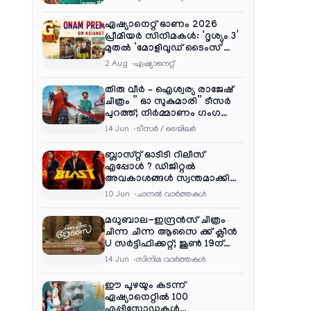
ഏഷ്യാനെറ്റ് ഓണം 2026
പ്രീമിയർ സിനിമകൾ: ‘ദൃശ്യം 3’
മുതൽ ‘മോളിവുഡ് ടൈംസ്’
വരെ ആഘോഷ വിരുന്ന്
2 Aug
ഏഷ്യാനെറ്റ്‌
തിരു വീർ – ഐശ്വര്യ രാജേഷ്
ചിത്രം ” ഓ സുകുമാരി” ടീസർ
പുറത്ത്; നിർമ്മാണം ഗംഗ
എന്റർടൈൻമെന്റ്‌സ്
14 Jun
ടീസര്‍ / ട്രെയിലര്‍
ബ്ലാസ്റ്റ് ഓടിടി റിലീസ്
എപ്പോൾ ? ഡിജിറ്റൽ
അവകാശങ്ങൾ സ്വന്തമാക്കി
നെറ്റ്ഫ്ലിക്സ്
10 Jun
ചാനല്‍ വാര്‍ത്തകള്‍
മധുബാല-ഇന്ദ്രൻസ് ചിത്രം
ചിന്ന ചിന്ന ആസൈ ക്ക് ക്ലീൻ
U സർട്ടിഫിക്കറ്റ്; ജൂൺ 19ന്
ആഗോള റിലീസ്
14 Jun
സിനിമ വാര്‍ത്തകള്‍
ഈ പുഴയും കടന്ന്
ഏഷ്യാനെറ്റിൽ 100
എപ്പിസോഡുകൾ