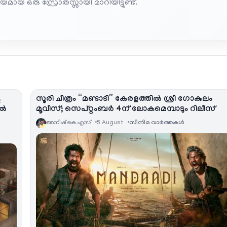
മായ ഒരു സ്രോതസ്സായി മാറിയിട്ടുണ്ട്.
ു
സൂരി ചിത്രം “മണ്ടാടി” കേരളത്തിൽ ശ്രീ ഗോകുലം
കൽ
മൂവീസ്; സെപ്റ്റംബർ 4ന് ലോകമെമ്പാടും റിലീസ്
അനീഷ്‌ കെ എസ്
5 August
സിനിമ വാര്‍ത്തകള്‍