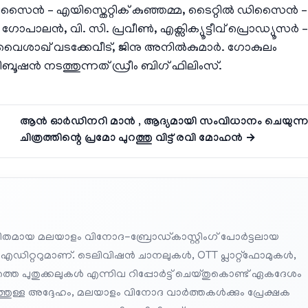
ി ഡിസൈൻ – എയിസ്തെറ്റിക് കുഞ്ഞമ്മ, ടൈറ്റിൽ ഡിസൈൻ –
ാലൻ, വി. സി. പ്രവീൺ, എക്സിക്യൂട്ടീവ് പ്രൊഡ്യൂസർ –
് – വൈശാഖ് വടക്കേവീട്, ജിനു അനിൽകുമാർ. ഗോകുലം
്രിബൂഷൻ നടത്തുന്നത് ഡ്രീം ബിഗ് ഫിലിംസ്.
ആൻ ഓർഡിനറി മാൻ , ആദ്യമായി സംവിധാനം ചെയുന്
ചിത്രത്തിന്റെ പ്രമോ പുറത്തു വിട്ട് രവി മോഹൻ →
തമായ മലയാളം വിനോദ-ബ്രോഡ്കാസ്റ്റിംഗ് പോർട്ടലായ
 എഡിറ്ററുമാണ്. ടെലിവിഷൻ ചാനലുകൾ, OTT പ്ലാറ്റ്‌ഫോമുകൾ,
െ പുതുക്കലുകൾ എന്നിവ റിപ്പോർട്ട് ചെയ്തുകൊണ്ട് ഏകദേശം
പത്തുള്ള അദ്ദേഹം, മലയാളം വിനോദ വാർത്തകൾക്കും പ്രേക്ഷക