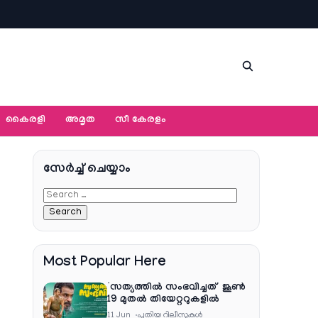
കൈരളി
അമൃത
സീ കേരളം
സേര്‍ച്ച്‌ ചെയ്യാം
Most Popular Here
‘സത്യത്തിൽ സംഭവിച്ചത്’ ജൂൺ
19 മുതൽ തിയേറ്ററുകളിൽ
11 Jun
പുതിയ റിലീസുകള്‍