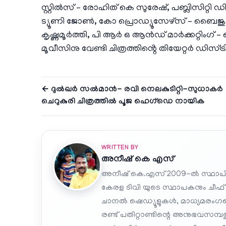
സ്റ്റിൽസ് – രോഹിത് കെ സുരേഷ്, പബ്ലിസിറ്റ
ട്യൂണി ജോൺ, കോ പ്രൊഡ്യൂസേഴ്സ് – ബൈജു ഗോപ
കൃഷ്ണമൂർത്തി, പി ആർ ഒ ആൻഡ് മാർക്കറ്റിംഗ
മൂവീസിനു വേണ്ടി ചിത്രത്തിൻ്റെ തിയേറ്റർ ഡിസ്ട
← ദുൽഖർ സൽമാൻ- രവി നെലകുടിറ്റി-സുധാകർ
ചെറുകുരി ചിത്രത്തിൽ പൂജ ഹെഗ്‌ഡെ നായിക
WRITTEN BY
അനീഷ്‌ കെ എസ്
അനീഷ് കെ.എസ് 2009-ൽ സ്ഥാപി
കേരള ടിവി യുടെ സ്ഥാപകനും ചീഫ്
ചാനൽ ഷെഡ്യൂളുകൾ, മാധ്യമരംഗത്ത
രണ്ട് പതിറ്റാണ്ടിന്റെ അനുഭവസമ്