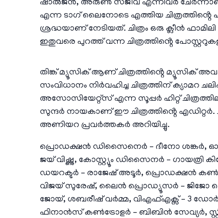
ഷാൽജൻ, അരുൺ സജീവ് എന്നിവർ ചേർന്നാ
എന്ന ടാഗ് ലൈനോടെ എത്തിയ ചിത്രത്തിൻ്റെ ഫസ
ശ്രദ്ധയാണ് നേടിയത്. ചിത്രം ഒരു ക്ലീൻ ഫ
ഇതുവരെ പുറത്ത് വന്ന ചിത്രത്തിൻ്റെ പോസ്റ്റ
തിങ്ക് മ്യൂസിക് ആണ് ചിത്രത്തിൻ്റെ മ്യൂസിക
സംവിധാനം നിർവഹിച്ച ചിത്രത്തിന് ക്യാമറ ചലിപ്പ
അസോസിയേറ്റ്സ് എന്ന സൂപ്പർ ഹിറ്റ് ചിത്ര
സുന്ദർ നായകാണ് ഈ ചിത്രത്തിൻ്റെ എഡിറ്റർ. ച
അണിയറ പ്രവർത്തകർ അറിയിച്ചു.
പ്രൊഡക്ഷൻ ഡിസൈനെർ – ദീനോ ശങ്കർ, ഓഡിയോഗ്
ജയ് വിഷ്ണു, കോസ്റ്റ്യൂം ഡിസൈനർ – ഗായത്രി 
ഡയറക്ടർ – രാജേഷ് അടൂർ, പ്രൊഡക്ഷൻ കൺട്
വിജയ് സുരേഷ്, ലൈൻ പ്രൊഡ്യൂസർ – ജിജോ കെ
ജോയ്, ശബരീഷ് വർമ്മ, വിഎഫ്എക്സ് – 3 ഡോർസ് , 
ഫിനാൻസ് കൺട്രോളർ – ബിബിൻ സേവ്യർ, സ്റ്