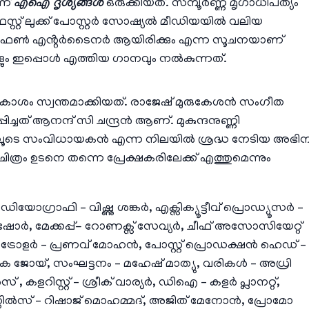
ണ്
എഐ ദൃശ്യങ്ങൾ
ഒരുക്കിയത്. സമ്പൂർണ്ണ മൃഗാധിപത്യം
്റ്റ് ലുക്ക് പോസ്റ്റർ സോഷ്യൽ മീഡിയയിൽ വലിയ
ാമിലി ഫൺ എൻ്റർടൈനർ ആയിരിക്കും എന്ന സൂചനയാണ്
റുകളും ഇപ്പൊൾ എത്തിയ ഗാനവും നൽകുന്നത്.
് അവകാശം സ്വന്തമാക്കിയത്. രാജേഷ് മുരുകേശൻ സംഗീത
ിച്ചത് ആനന്ദ് സി ചന്ദ്രൻ ആണ്. മുകുന്ദനുണ്ണി
ത്തിലൂടെ സംവിധായകൻ എന്ന നിലയിൽ ശ്രദ്ധ നേടിയ അഭി
ിത്രം ഉടനെ തന്നെ പ്രേക്ഷകരിലേക്ക് എത്തുമെന്നും
രാഫി – വിഷ്ണു ശങ്കർ, എക്സിക്യൂട്ടീവ് പ്രൊഡ്യൂസർ –
കിഷോർ, മേക്കപ്പ്- റോണക്സ് സേവ്യർ, ചീഫ് അസോസിയേറ്റ്
രോളർ – പ്രണവ് മോഹൻ, പോസ്റ്റ് പ്രൊഡക്ഷൻ ഹെഡ് –
 ജോയ്, സംഘട്ടനം – മഹേഷ് മാത്യു, വരികൾ – അധ്രി
കളറിസ്റ്റ് – ശ്രീക് വാര്യർ, ഡിഐ – കളർ പ്ലാനറ്റ്,
റിൽസ് – റിഷാജ് മൊഹമ്മദ്, അജിത് മേനോൻ, പ്രോമോ