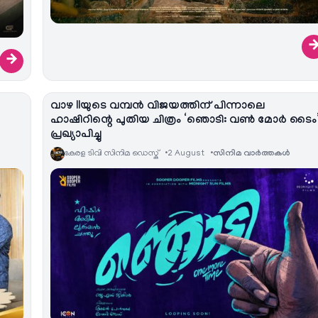
→
വാഴ IIയുടെ വമ്പൻ വിജയത്തിന് പിന്നാലെ
ഹാഷിറിന്റെ പുതിയ ചിത്രം ‘ഞൊടി: വൺ മോർ ടൈം
പ്രഖ്യാപിച്ചു
കേരള ടിവി സിനിമ ഡെസ്ക്
2 August
സിനിമ വാര്‍ത്തകള്‍