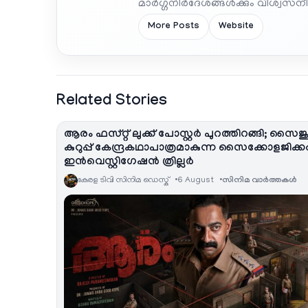
മാർഗ്ഗനിർദേശങ്ങൾക്കും വിശ്വസനീയ
More Posts
Website
Related Stories
ആരം ഫസ്റ്റ് ലുക്ക് പോസ്റ്റർ പുറത്തിറങ്ങി; സൈജ
കുറുപ്പ് കേന്ദ്രകഥാപാത്രമാകുന്ന സൈക്കോളജിക്
ഇൻവെസ്റ്റിഗേഷൻ ത്രില്ലർ
കേരള ടിവി സിനിമ ഡെസ്ക്
6 August
സിനിമ വാര്‍ത്തകള്‍