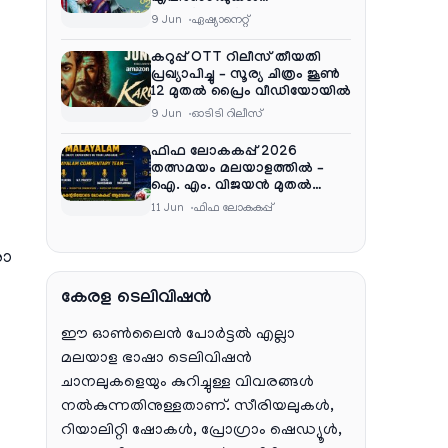
പൂർത്തിയാക്കി , സംപ്രേഷണം
9 Jun
ഏഷ്യാനെറ്റ്‌
തിങ്കൾ മുതൽ വെള്ളി വരെ
രാത്രി 9:30 ന്
കറുപ്പ് OTT റിലീസ് തീയതി
പ്രഖ്യാപിച്ചു – സൂര്യ ചിത്രം ജൂൺ
12 മുതൽ പ്രൈം വീഡിയോയിൽ
9 Jun
ഓടിടി റിലീസ്
ഫിഫ ലോകകപ്പ് 2026
തത്സമയം മലയാളത്തിൽ –
ഐ. എം. വിജയൻ മുതൽ
ഷൈജു ദാമോദരൻ വരെ
11 Jun
ഫിഫ ലോകകപ്പ്
കമന്ററി സംഘത്തിൽ
രാ
കേരള ടെലിവിഷൻ
ഈ ഓൺലൈൻ പോർട്ടൽ എല്ലാ
മലയാള ഭാഷാ ടെലിവിഷൻ
ചാനലുകളെയും കുറിച്ചുള്ള വിവരങ്ങൾ
നൽകുന്നതിനുള്ളതാണ്. സീരിയലുകൾ,
റിയാലിറ്റി ഷോകൾ, പ്രോഗ്രാം ഷെഡ്യൂൾ,