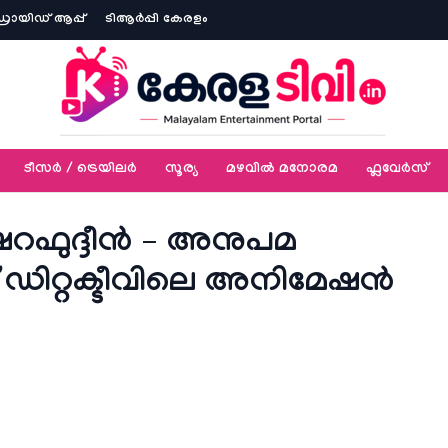
ോയിഡ് ആപ്പ്
ടിആര്‍പ്പി കേരളം
ടീസര്‍ / ട്രെയിലര്‍
സൂര്യ
മഴവിൽ മനോരമ
ഫ്ലവേര്‍സ്
ഷറഫുദ്ദീൻ – അനുപമ
റ് ഡിറ്റക്ടീവിലെ അനിമേഷൻ