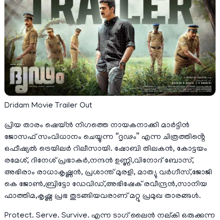
Dridam Movie Trailer Out
പ്രിയ താരം ഷെയ്ന്‍ നിഗത്തെ നായകനാക്കി മാർട്ടിൻ
ജോസഫ് സംവിധാനം ചെയ്യുന്ന “ദൃഢം” എന്ന ചിത്രത്തിൻ്റെ
ഒഫീഷ്യൽ ട്രെയിലർ റിലീസായി. ഷോബി തിലകൻ, കോട്ടയം
രമേശ്, ദിനേശ് പ്രഭാകർ,നന്ദൻ ഉണ്ണി,വിനോദ് ബോസ്,
അഭിരാം രാധാകൃഷ്ണൻ, പ്രശാന്ത് മുരളി, മാത്യു വർഗീസ്,ജോജി
കെ ജോൺ,ബ്രിട്ടോ ഡേവിഡ്,അഭിഷേക് രവീന്ദ്രൻ,സാനിയ
ഫാത്തിമ,കൃഷ്ണ പ്രഭ തുടങ്ങിയവരാണ് മറ്റു പ്രമുഖ താരങ്ങൾ.
Protect. Serve. Survive. എന്ന ടാഗ് ലൈൻ നല്കി ഒരുക്കുന്ന