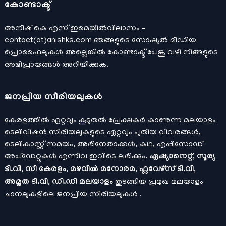
കോണ്ടാക്ട്
അനീഷ്‌ കെ എസ് ഇമെയില്‍വിലാസം –
contact(at)anishks.com ഞങ്ങളുടെ സോഷ്യല്‍ മീഡിയ
പ്രൊഫൈലുകള്‍ അല്ലെങ്കില്‍
കോണ്ടാക്ട്
പേജു വഴി നിങ്ങളുടെ
അഭിപ്രായങ്ങള്‍ അറിയിക്കുക.
ജനപ്രിയ സീരിയലുകള്‍
കേരളത്തിൽ ഏറ്റവും കൂടുതൽ പ്രേക്ഷകർ കാണുന്ന മലയാളം
ടെലിവിഷൻ സീരിയലുകളുടെ ഏറ്റവും പുതിയ വിവരങ്ങൾ,
ടെലികാസ്റ്റ് സമയം, അഭിനേതാക്കൾ, കഥ, എപ്പിസോഡ്
അപ്ഡേറ്റുകൾ എന്നിവ ഇവിടെ ലഭിക്കും.
ഏഷ്യാനെറ്റ്, സൂര്യ
ടി.വി, സീ കേരളം, മഴവിൽ മനോരമ, ഫ്ലവേഴ്സ് ടി.വി,
അമൃത ടി.വി, ഡി.ഡി മലയാളം
തുടങ്ങിയ പ്രമുഖ മലയാളം
ചാനലുകളിലെ ജനപ്രിയ സീരിയലുകൾ .