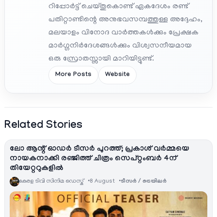
റിപ്പോർട്ട് ചെയ്തുകൊണ്ട് ഏകദേശം രണ്ട്
പതിറ്റാണ്ടിന്റെ അനുഭവസമ്പത്തുള്ള അദ്ദേഹം,
മലയാളം വിനോദ വാർത്തകൾക്കും പ്രേക്ഷക
മാർഗ്ഗനിർദേശങ്ങൾക്കും വിശ്വസനീയമായ
ഒരു സ്രോതസ്സായി മാറിയിട്ടുണ്ട്.
More Posts
Website
Related Stories
ലോ ആന്റ് ഓഡർ ടീസർ പുറത്ത്; പ്രകാശ് വർമ്മയെ
നായകനാക്കി രഞ്ജിത്ത് ചിത്രം സെപ്റ്റംബർ 4ന്
തിയേറ്ററുകളിൽ
കേരള ടിവി സിനിമ ഡെസ്ക്
8 August
ടീസര്‍ / ട്രെയിലര്‍