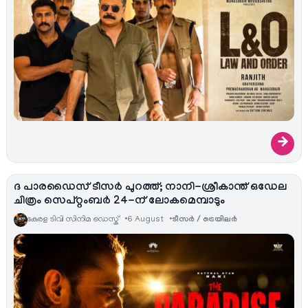
→
ദ പാരഡൈസ് ടീസർ പുറത്ത്; നാനി-ശ്രീകാന്ത് ഒഡേല
ചിത്രം സെപ്റ്റംബർ 24-ന് ലോകമെമ്പാടും
കേരള ടിവി സിനിമ ഡെസ്ക്
6 August
ടീസര്‍ / ട്രെയിലര്‍