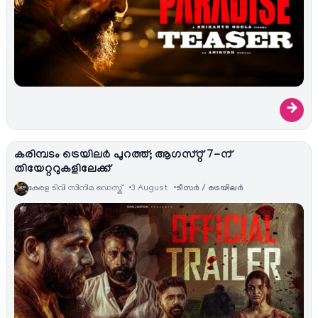
→
കരിമ്പടം ട്രെയിലർ പുറത്ത്; ആഗസ്റ്റ് 7-ന്
തിയേറ്ററുകളിലേക്ക്
കേരള ടിവി സിനിമ ഡെസ്ക്
3 August
ടീസര്‍ / ട്രെയിലര്‍