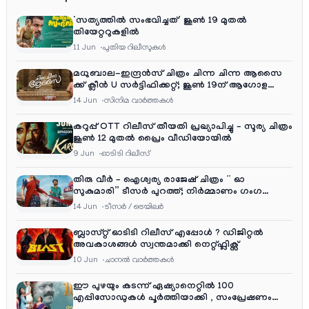
‘സത്യത്തിൽ സംഭവിച്ചത്’ ജൂൺ 19 മുതൽ
തിയേറ്ററുകളിൽ
11 Jun
പുതിയ റിലീസുകള്‍
മധുബാല-ഇന്ദ്രൻസ് ചിത്രം ചിന്ന ചിന്ന ആസൈ
ക്ക് ക്ലീൻ U സർട്ടിഫിക്കറ്റ്; ജൂൺ 19ന് ആഗോള
റിലീസ്
14 Jun
സിനിമ വാര്‍ത്തകള്‍
കറുപ്പ് OTT റിലീസ് തീയതി പ്രഖ്യാപിച്ചു – സൂര്യ ചിത്രം
ജൂൺ 12 മുതൽ പ്രൈം വീഡിയോയിൽ
9 Jun
ഓടിടി റിലീസ്
തിരു വീർ – ഐശ്വര്യ രാജേഷ് ചിത്രം ” ഓ
സുകുമാരി” ടീസർ പുറത്ത്; നിർമ്മാണം ഗംഗ
എന്റർടൈൻമെന്റ്‌സ്
14 Jun
ടീസര്‍ / ട്രെയിലര്‍
ബ്ലാസ്റ്റ് ഓടിടി റിലീസ് എപ്പോൾ ? ഡിജിറ്റൽ
അവകാശങ്ങൾ സ്വന്തമാക്കി നെറ്റ്ഫ്ലിക്സ്
10 Jun
ചാനല്‍ വാര്‍ത്തകള്‍
ഈ പുഴയും കടന്ന് ഏഷ്യാനെറ്റിൽ 100
എപ്പിസോഡുകൾ പൂർത്തിയാക്കി , സംപ്രേഷണം