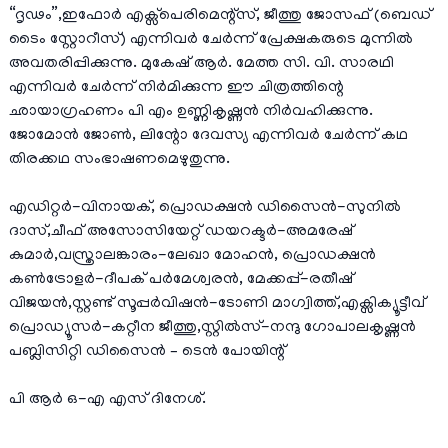
“ദൃഢം”,ഇഫോർ എക്സ്പെരിമെന്റ്സ്, ജീത്തു ജോസഫ് (ബെഡ്
ടൈം സ്റ്റോറീസ്) എന്നിവർ ചേർന്ന് പ്രേക്ഷകരുടെ മുന്നിൽ
അവതരിപ്പിക്കുന്നു. മുകേഷ് ആർ. മേത്ത സി. വി. സാരഥി
എന്നിവർ ചേർന്ന് നിർമിക്കുന്ന ഈ ചിത്രത്തിന്റെ
ഛായാഗ്രഹണം പി എം ഉണ്ണികൃഷ്ണൻ നിർവഹിക്കുന്നു.
ജോമോൻ ജോൺ, ലിന്റോ ദേവസ്യ എന്നിവർ ചേർന്ന് കഥ
തിരക്കഥ സംഭാഷണമെഴുതുന്നു.
എഡിറ്റർ-വിനായക്, പ്രൊഡക്ഷൻ ഡിസൈൻ-സുനിൽ
ദാസ്,ചീഫ് അസോസിയേറ്റ് ഡയറക്ടർ-അമരേഷ്
കുമാർ,വസ്ത്രാലങ്കാരം-ലേഖാ മോഹൻ, പ്രൊഡക്ഷൻ
കൺട്രോളർ-ദീപക് പർമേശ്വരൻ, മേക്കപ്പ്-രതീഷ്
വിജയൻ,സ്റ്റണ്ട് സൂപ്പർവിഷൻ-ടോണി മാഗ്വിത്ത്,എക്സിക്യൂട്ടീവ്
പ്രൊഡ്യൂസർ-കറ്റീന ജീത്തു,സ്റ്റിൽസ്-നന്ദു ഗോപാലകൃഷ്ണൻ
പബ്ലിസിറ്റി ഡിസൈൻ – ടെൻ പോയിന്റ്
പി ആർ ഒ-എ എസ് ദിനേശ്.