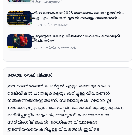
തിങ്കൾ മുതൽ വെള്ളി വരെ രാത്രി 9:30 ന്
9 Jun
ഏഷ്യാനെറ്റ്‌
ഫിഫ ലോകകപ്പ് 2026 തത്സമയം മലയാളത്തിൽ –
ഐ. എം. വിജയൻ മുതൽ ഷൈജു ദാമോദരൻ
വരെ കമന്ററി സംഘത്തിൽ
11 Jun
ഫിഫ ലോകകപ്പ്
പ്ലൂട്ടോയുടെ കേരള വിതരണാവകാശം സെഞ്ച്വറി
ഫിലിംസിന്
12 Jun
സിനിമ വാര്‍ത്തകള്‍
കേരള ടെലിവിഷൻ
ഈ ഓൺലൈൻ പോർട്ടൽ എല്ലാ മലയാള ഭാഷാ
ടെലിവിഷൻ ചാനലുകളെയും കുറിച്ചുള്ള വിവരങ്ങൾ
നൽകുന്നതിനുള്ളതാണ്. സീരിയലുകൾ, റിയാലിറ്റി
ഷോകൾ, പ്രോഗ്രാം ഷെഡ്യൂൾ, കോമഡി പ്രോഗ്രാമുകൾ,
ഓടിടി പ്ലാറ്റ്‌ഫോമുകൾ, ഔദ്യോഗിക ഓൺലൈൻ
സ്ട്രീമിംഗ് ലിങ്കുകൾ, ഓഡിഷൻ വിവരങ്ങൾ
തുടങ്ങിയവയെ കുറിച്ചുള്ള വിവരങ്ങൾ ഇവിടെ