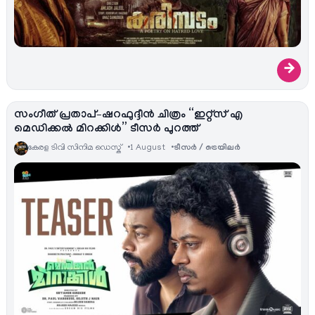
→
സംഗീത് പ്രതാപ്–ഷറഫുദ്ദീൻ ചിത്രം “ഇറ്റ്സ് എ
മെഡിക്കൽ മിറക്കിൾ” ടീസർ പുറത്ത്
കേരള ടിവി സിനിമ ഡെസ്ക്
1 August
ടീസര്‍ / ട്രെയിലര്‍