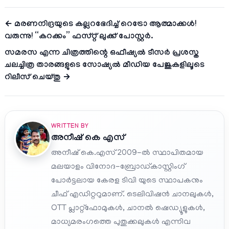
← മരണനിദ്രയുടെ കല്ലറഭേദിച്ച് റെട്രോ ആത്മാക്കൾ!
വരുന്നു! “കറക്കം” ഫസ്റ്റ് ലുക്ക്‌ പോസ്റ്റർ.
സമരസ എന്ന ചിത്രത്തിന്റെ ഒഫീഷ്യൽ ടീസർ പ്രശസ്ത
ചലച്ചിത്ര താരങ്ങളുടെ സോഷ്യൽ മീഡിയ പേജുകളിലൂടെ
റിലീസ് ചെയ്തു →
WRITTEN BY
അനീഷ്‌ കെ എസ്
അനീഷ് കെ.എസ് 2009-ൽ സ്ഥാപിതമായ
മലയാളം വിനോദ-ബ്രോഡ്കാസ്റ്റിംഗ്
പോർട്ടലായ കേരള ടിവി യുടെ സ്ഥാപകനും
ചീഫ് എഡിറ്ററുമാണ്. ടെലിവിഷൻ ചാനലുകൾ,
OTT പ്ലാറ്റ്‌ഫോമുകൾ, ചാനൽ ഷെഡ്യൂളുകൾ,
മാധ്യമരംഗത്തെ പുതുക്കലുകൾ എന്നിവ