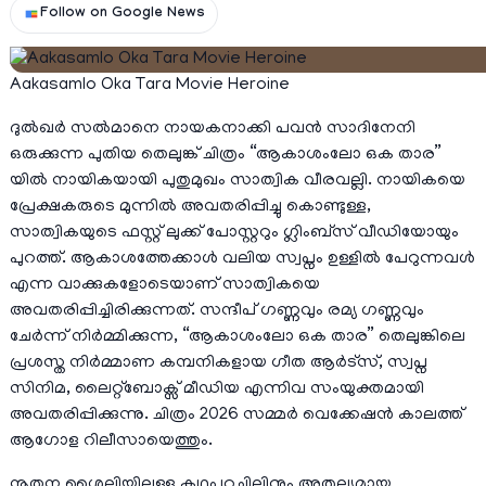
Follow on Google News
Aakasamlo Oka Tara Movie Heroine
ദുൽഖർ സൽമാനെ നായകനാക്കി പവൻ സാദിനേനി
ഒരുക്കുന്ന പുതിയ തെലുങ്ക് ചിത്രം “ആകാശംലോ ഒക താര”
യിൽ നായികയായി പുതുമുഖം സാത്വിക വീരവല്ലി. നായികയെ
പ്രേക്ഷകരുടെ മുന്നിൽ അവതരിപ്പിച്ചു കൊണ്ടുള്ള,
സാത്വികയുടെ ഫസ്റ്റ് ലുക്ക് പോസ്റ്ററും ഗ്ലിംബ്സ് വീഡിയോയും
പുറത്ത്. ആകാശത്തേക്കാൾ വലിയ സ്വപ്നം ഉള്ളിൽ പേറുന്നവൾ
എന്ന വാക്കുകളോടെയാണ് സാത്വികയെ
അവതരിപ്പിച്ചിരിക്കുന്നത്. സന്ദീപ് ഗണ്ണവും രമ്യ ഗണ്ണവും
ചേർന്ന് നിർമ്മിക്കുന്ന, “ആകാശംലോ ഒക താര” തെലുങ്കിലെ
പ്രശസ്ത നിർമ്മാണ കമ്പനികളായ ഗീത ആർട്സ്, സ്വപ്ന
സിനിമ, ലൈറ്റ്ബോക്സ് മീഡിയ എന്നിവ സംയുക്തമായി
അവതരിപ്പിക്കുന്നു. ചിത്രം 2026 സമ്മർ വെക്കേഷൻ കാലത്ത്
ആഗോള റിലീസായെത്തും.
നൂതന ശൈലിയിലുള്ള കഥപറച്ചിലിനും അതുല്യമായ