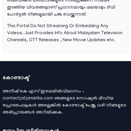
ടെലിവിഷന്‍ പരിപാടികളുടെ സംപ്രേക്ഷണ സമയം
തുടങ്ങിയ വിവരങ്ങളാണ് പ്രധാനമായും മലയാളം ടിവി
പോര്‍ട്ടല്‍ നിങ്ങളുമായി പങ്കു വെയ്ക്കുന്നത്.
This Portal Do Not Streaming Or Embedding Any
Videos. Just Provides Info About Malayalam Television
Channels, OTT Releases , New Movie Updates etc.
കോണ്ടാക്ട്
അനീഷ്‌ കെ എസ് ഇമെയില്‍വിലാസം –
contact(at)anishks.com ഞങ്ങളുടെ സോഷ്യല്‍ മീഡിയ
പ്രൊഫൈലുകള്‍ അല്ലെങ്കില്‍
കോണ്ടാക്ട്
പേജു വഴി നിങ്ങളുടെ
അഭിപ്രായങ്ങള്‍ അറിയിക്കുക.