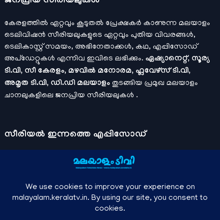
ജനപ്രിയ സീരിയലുകള്‍
കേരളത്തിൽ ഏറ്റവും കൂടുതൽ പ്രേക്ഷകർ കാണുന്ന മലയാളം
ടെലിവിഷൻ സീരിയലുകളുടെ ഏറ്റവും പുതിയ വിവരങ്ങൾ,
ടെലികാസ്റ്റ് സമയം, അഭിനേതാക്കൾ, കഥ, എപ്പിസോഡ്
അപ്ഡേറ്റുകൾ എന്നിവ ഇവിടെ ലഭിക്കും.
ഏഷ്യാനെറ്റ്, സൂര്യ
ടി.വി, സീ കേരളം, മഴവിൽ മനോരമ, ഫ്ലവേഴ്സ് ടി.വി,
അമൃത ടി.വി, ഡി.ഡി മലയാളം
തുടങ്ങിയ പ്രമുഖ മലയാളം
ചാനലുകളിലെ ജനപ്രിയ സീരിയലുകൾ .
സീരിയല്‍ ഇന്നത്തെ എപ്പിസോഡ്
ചാനലുകളുടെ ഔദ്യോഗിക മൊബൈല്‍ ആപ്പുകള്‍ , ഒഫിഷ്യല്‍
യൂട്യൂബ് ചാനല്‍ ഇവ ഉപയോഗപ്പെടുത്തി കഴിഞ്ഞുപോയ
വീഡിയോകള്‍ കാണാം.
ഡിസ്നി പ്ലസ് ഹോട്ട്സ്റ്റാര്‍
, സീ5 ,
മനോരമ മാക്സ് , സണ്‍ നെക്സ്റ്റ്, സോണി ലിവ് , നെറ്റ് ഫ്ലിക്സ്
തുടങ്ങിയ ഒടിടി ആപ്പുകള്‍ വഴിയുള്ള സിനിമ ഓണ്‍ലൈന്‍
സ്ട്രീമിംഗ് വിവരങ്ങള്‍