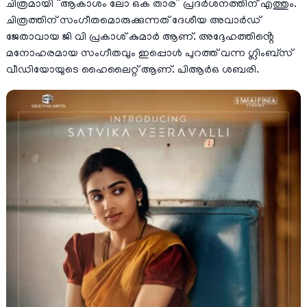
ചിത്രമായി “ആകാശം ലോ ഒക താര” പ്രദർശനത്തിന് എത്തും.
ചിത്രത്തിന് സംഗീതമൊരുക്കുന്നത് ദേശീയ അവാർഡ്
ജേതാവായ ജി വി പ്രകാശ് കുമാർ ആണ്. അദ്ദേഹത്തിൻ്റെ
മനോഹരമായ സംഗീതവും ഇപ്പൊൾ പുറത്ത് വന്ന ഗ്ലിംബ്സ്
വീഡിയോയുടെ ഹൈലൈറ്റ് ആണ്. പിആർഒ ശബരി.