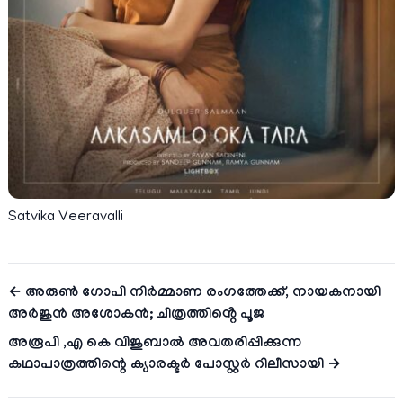
Satvika Veeravalli
← അരുൺ ഗോപി നിർമ്മാണ രംഗത്തേക്ക്, നായകനായി
അർജുൻ അശോകൻ; ചിത്രത്തിൻ്റെ പൂജ
അരൂപി ,എ കെ വിജുബാൽ അവതരിപ്പിക്കുന്ന
കഥാപാത്രത്തിന്റെ ക്യാരക്ടർ പോസ്റ്റർ റിലീസായി →