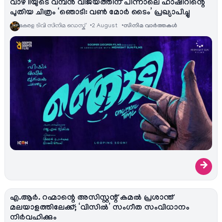
വാഴ IIയുടെ വമ്പൻ വിജയത്തിന് പിന്നാലെ ഹാഷിറിന്റെ
പുതിയ ചിത്രം ‘ഞൊടി: വൺ മോർ ടൈം’ പ്രഖ്യാപിച്ചു
കേരള ടിവി സിനിമ ഡെസ്ക്
2 August
സിനിമ വാര്‍ത്തകള്‍
→
എ.ആർ. റഹ്മാന്റെ അസിസ്റ്റന്റ് കമൽ പ്രശാന്ത്
മലയാളത്തിലേക്ക്; ‘വിസിൽ’ സംഗീത സംവിധാനം
നിർവഹിക്കും