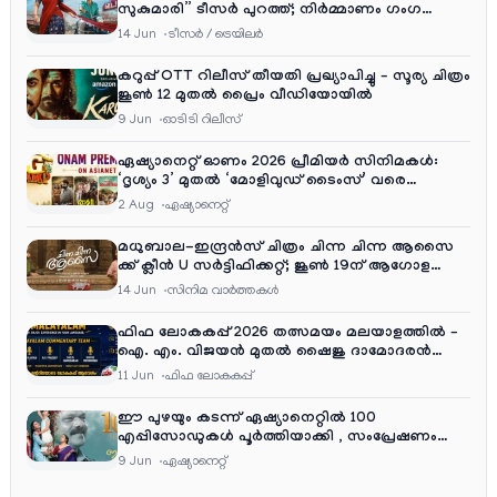
സുകുമാരി” ടീസർ പുറത്ത്; നിർമ്മാണം ഗംഗ
എന്റർടൈൻമെന്റ്‌സ്
14 Jun
ടീസര്‍ / ട്രെയിലര്‍
കറുപ്പ് OTT റിലീസ് തീയതി പ്രഖ്യാപിച്ചു – സൂര്യ ചിത്രം
ജൂൺ 12 മുതൽ പ്രൈം വീഡിയോയിൽ
9 Jun
ഓടിടി റിലീസ്
ഏഷ്യാനെറ്റ് ഓണം 2026 പ്രീമിയർ സിനിമകൾ:
‘ദൃശ്യം 3’ മുതൽ ‘മോളിവുഡ് ടൈംസ്’ വരെ
ആഘോഷ വിരുന്ന്
2 Aug
ഏഷ്യാനെറ്റ്‌
മധുബാല-ഇന്ദ്രൻസ് ചിത്രം ചിന്ന ചിന്ന ആസൈ
ക്ക് ക്ലീൻ U സർട്ടിഫിക്കറ്റ്; ജൂൺ 19ന് ആഗോള
റിലീസ്
14 Jun
സിനിമ വാര്‍ത്തകള്‍
ഫിഫ ലോകകപ്പ് 2026 തത്സമയം മലയാളത്തിൽ –
ഐ. എം. വിജയൻ മുതൽ ഷൈജു ദാമോദരൻ
വരെ കമന്ററി സംഘത്തിൽ
11 Jun
ഫിഫ ലോകകപ്പ്
ഈ പുഴയും കടന്ന് ഏഷ്യാനെറ്റിൽ 100
എപ്പിസോഡുകൾ പൂർത്തിയാക്കി , സംപ്രേഷണം
തിങ്കൾ മുതൽ വെള്ളി വരെ രാത്രി 9:30 ന്
9 Jun
ഏഷ്യാനെറ്റ്‌