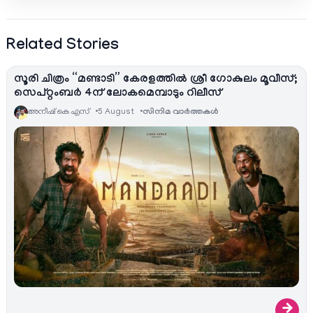
Related Stories
സൂരി ചിത്രം “മണ്ടാടി” കേരളത്തിൽ ശ്രീ ഗോകുലം മൂവീസ്;
സെപ്റ്റംബർ 4ന് ലോകമെമ്പാടും റിലീസ്
അനീഷ്‌ കെ എസ്
5 August
സിനിമ വാര്‍ത്തകള്‍
→