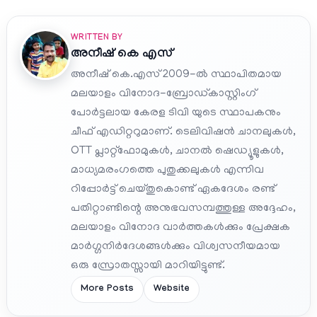
WRITTEN BY
അനീഷ്‌ കെ എസ്
അനീഷ് കെ.എസ് 2009-ൽ സ്ഥാപിതമായ
മലയാളം വിനോദ-ബ്രോഡ്കാസ്റ്റിംഗ്
പോർട്ടലായ കേരള ടിവി യുടെ സ്ഥാപകനും
ചീഫ് എഡിറ്ററുമാണ്. ടെലിവിഷൻ ചാനലുകൾ,
OTT പ്ലാറ്റ്‌ഫോമുകൾ, ചാനൽ ഷെഡ്യൂളുകൾ,
മാധ്യമരംഗത്തെ പുതുക്കലുകൾ എന്നിവ
റിപ്പോർട്ട് ചെയ്തുകൊണ്ട് ഏകദേശം രണ്ട്
പതിറ്റാണ്ടിന്റെ അനുഭവസമ്പത്തുള്ള അദ്ദേഹം,
മലയാളം വിനോദ വാർത്തകൾക്കും പ്രേക്ഷക
മാർഗ്ഗനിർദേശങ്ങൾക്കും വിശ്വസനീയമായ
ഒരു സ്രോതസ്സായി മാറിയിട്ടുണ്ട്.
More Posts
Website