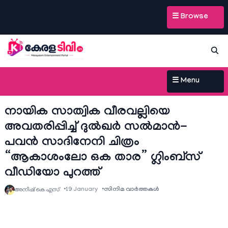
☰ Browse
☰ Menu
നായിക സാത്വിക വീരവല്ലിയെ
അവതരിപ്പിച്ച് ദുൽഖർ സൽമാൻ-
പവൻ സാദിനേനി ചിത്രം
“ആകാശംലോ ഒക താര” ഗ്ലിംബ്സ്
വീഡിയോ പുറത്ത്
19 January
സിനിമ വാര്‍ത്തകള്‍
അനീഷ്‌ കെ എസ്