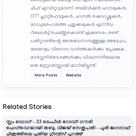
പോർട്ടലായ കേരള ടിവി യുടെ സ്ഥാപകനും
ചീഫ് എഡിറ്ററുമാണ്. ടെലിവിഷൻ ചാനലുകൾ,
OTT പ്ലാറ്റ്‌ഫോമുകൾ, ചാനൽ ഷെഡ്യൂളുകൾ,
മാധ്യമരംഗത്തെ പുതുക്കലുകൾ എന്നിവ
റിപ്പോർട്ട് ചെയ്തുകൊണ്ട് ഏകദേശം രണ്ട്
പതിറ്റാണ്ടിന്റെ അനുഭവസമ്പത്തുള്ള അദ്ദേഹം,
മലയാളം വിനോദ വാർത്തകൾക്കും പ്രേക്ഷക
മാർഗ്ഗനിർദേശങ്ങൾക്കും വിശ്വസനീയമായ
ഒരു സ്രോതസ്സായി മാറിയിട്ടുണ്ട്.
More Posts
Website
Related Stories
സ്ലം ഡോഗ് – 33 ടെംപിൾ റോഡ്: ഗൗരി
ഹെഗ്ഡെയായി തബു, വിജയ് സേതുപതി – പുരി ജഗനാഥ്
ചിത്രത്തിലെ പുതിയ ഗ്ലിമ്പ്സ് പുറത്ത്