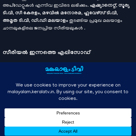
അപ്ഡേറ്റുകൾ എന്നിവ ഇവിടെ ലഭിക്കും.
ഏഷ്യാനെറ്റ്, സൂര്യ
ടി.വി, സീ കേരളം, മഴവിൽ മനോരമ, ഫ്ലവേഴ്സ് ടി.വി,
അമൃത ടി.വി, ഡി.ഡി മലയാളം
തുടങ്ങിയ പ്രമുഖ മലയാളം
ചാനലുകളിലെ ജനപ്രിയ സീരിയലുകൾ .
സീരിയല്‍ ഇന്നത്തെ എപ്പിസോഡ്
ചാനലുകളുടെ ഔദ്യോഗിക മൊബൈല്‍ ആപ്പുകള്‍ , ഒഫിഷ്യല്‍
യൂട്യൂബ് ചാനല്‍ ഇവ ഉപയോഗപ്പെടുത്തി കഴിഞ്ഞുപോയ
വീഡിയോകള്‍ കാണാം.
ഡിസ്നി പ്ലസ് ഹോട്ട്സ്റ്റാര്‍
, സീ5 ,
മനോരമ മാക്സ് , സണ്‍ നെക്സ്റ്റ്, സോണി ലിവ് , നെറ്റ് ഫ്ലിക്സ്
തുടങ്ങിയ ഒടിടി ആപ്പുകള്‍ വഴിയുള്ള സിനിമ ഓണ്‍ലൈന്‍
സ്ട്രീമിംഗ് വിവരങ്ങള്‍
മലയാളം ടിവി - എല്ലാ മലയാളം സീരിയലുകള്‍ , ഓടിടി റിലീസുകള്‍ ,
↑
Owned and managed by Anish KS