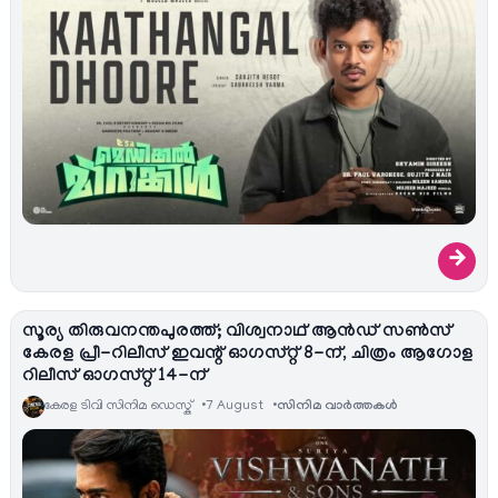
→
സൂര്യ തിരുവനന്തപുരത്ത്; വിശ്വനാഥ് ആൻഡ് സൺസ്
കേരള പ്രീ-റിലീസ് ഇവന്റ് ഓഗസ്റ്റ് 8-ന്, ചിത്രം ആഗോള
റിലീസ് ഓഗസ്റ്റ് 14-ന്
കേരള ടിവി സിനിമ ഡെസ്ക്
7 August
സിനിമ വാര്‍ത്തകള്‍