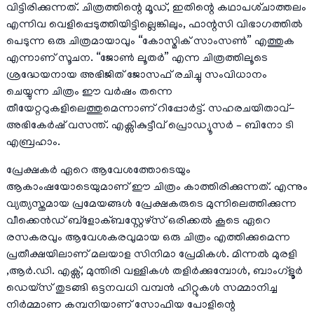
വിട്ടിരിക്കുന്നത്. ചിത്രത്തിന്റെ മൂഡ്, ഇതിന്റെ കഥാപശ്‌ചാത്തലം
എന്നിവ വെളിപ്പെടുത്തിയിട്ടില്ലെങ്കിലും, ഫാന്റസി വിഭാഗത്തിൽ
പെടുന്ന ഒരു ചിത്രമായാവും “കോസ്മിക് സാംസൺ” എത്തുക
എന്നാണ് സൂചന. “ജോൺ ലൂതർ” എന്ന ചിത്രത്തിലൂടെ
ശ്രദ്ധേയനായ അഭിജിത് ജോസഫ് രചിച്ചു സംവിധാനം
ചെയ്യുന്ന ചിത്രം ഈ വർഷം തന്നെ
തീയേറ്ററുകളിലെത്തുമെന്നാണ് റിപ്പോർട്ട്. സഹരചയിതാവ്-
അഭികേർഷ് വസന്ത്. എക്സികുട്ടീവ് പ്രൊഡ്യൂസർ – ബിനോ ടി
എബ്രഹാം.
പ്രേക്ഷകർ ഏറെ ആവേശത്തോടെയും
ആകാംഷയോടെയുമാണ് ഈ ചിത്രം കാത്തിരിക്കുന്നത്. എന്നും
വ്യത്യസ്തമായ പ്രമേയങ്ങൾ പ്രേക്ഷകരുടെ മുന്നിലെത്തിക്കുന്ന
വീക്കെൻഡ് ബ്ളോക്ബസ്റ്റേഴ്സ് ഒരിക്കൽ കൂടെ ഏറെ
രസകരവും ആവേശകരവുമായ ഒരു ചിത്രം എത്തിക്കുമെന്ന
പ്രതീക്ഷയിലാണ് മലയാള സിനിമാ പ്രേമികൾ. മിന്നൽ മുരളി
,ആർ.ഡി. എക്സ്, മുന്തിരി വള്ളികൾ തളിർക്കുമ്പോൾ, ബാംഗ്ളൂർ
ഡെയ്സ് തുടങ്ങി ഒട്ടനവധി വമ്പൻ ഹിറ്റുകൾ സമ്മാനിച്ച
നിർമ്മാണ കമ്പനിയാണ് സോഫിയ പോളിന്റെ