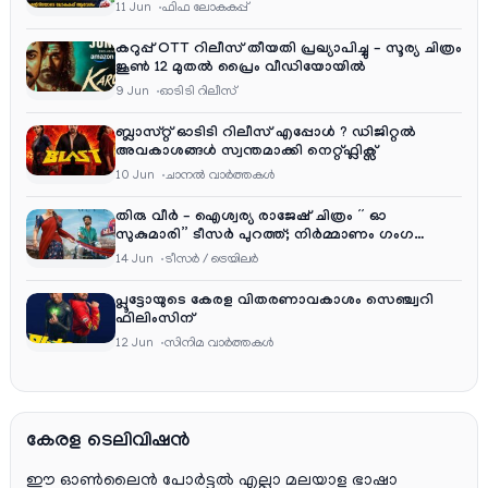
വരെ കമന്ററി സംഘത്തിൽ
11 Jun
ഫിഫ ലോകകപ്പ്
കറുപ്പ് OTT റിലീസ് തീയതി പ്രഖ്യാപിച്ചു – സൂര്യ ചിത്രം
ജൂൺ 12 മുതൽ പ്രൈം വീഡിയോയിൽ
9 Jun
ഓടിടി റിലീസ്
ബ്ലാസ്റ്റ് ഓടിടി റിലീസ് എപ്പോൾ ? ഡിജിറ്റൽ
അവകാശങ്ങൾ സ്വന്തമാക്കി നെറ്റ്ഫ്ലിക്സ്
10 Jun
ചാനല്‍ വാര്‍ത്തകള്‍
തിരു വീർ – ഐശ്വര്യ രാജേഷ് ചിത്രം ” ഓ
സുകുമാരി” ടീസർ പുറത്ത്; നിർമ്മാണം ഗംഗ
എന്റർടൈൻമെന്റ്‌സ്
14 Jun
ടീസര്‍ / ട്രെയിലര്‍
പ്ലൂട്ടോയുടെ കേരള വിതരണാവകാശം സെഞ്ച്വറി
ഫിലിംസിന്
12 Jun
സിനിമ വാര്‍ത്തകള്‍
കേരള ടെലിവിഷൻ
ഈ ഓൺലൈൻ പോർട്ടൽ എല്ലാ മലയാള ഭാഷാ