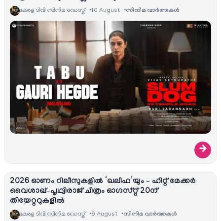
കേരള ടിവി സിനിമ ഡെസ്ക്
10 August
സിനിമ വാര്‍ത്തകള്‍
→
2026 ഓണം റിലീസുകളിൽ ‘ഖലീഫ’യും – ഹിറ്റ് മേക്കർ
വൈശാഖ്–പൃഥ്വിരാജ് ചിത്രം ഓഗസ്റ്റ് 20ന്
തിയേറ്ററുകളിൽ
കേരള ടിവി സിനിമ ഡെസ്ക്
9 August
സിനിമ വാര്‍ത്തകള്‍