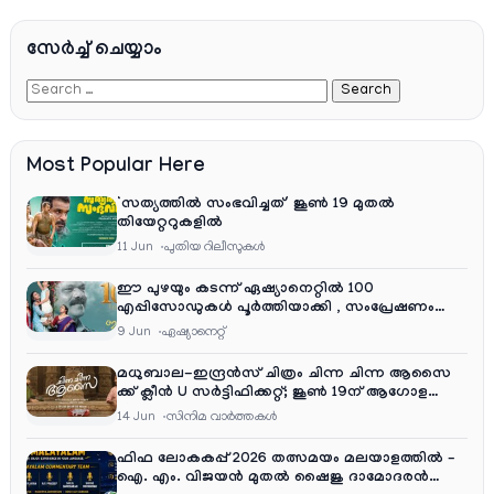
സേര്‍ച്ച്‌ ചെയ്യാം
Most Popular Here
‘സത്യത്തിൽ സംഭവിച്ചത്’ ജൂൺ 19 മുതൽ
തിയേറ്ററുകളിൽ
11 Jun
പുതിയ റിലീസുകള്‍
ഈ പുഴയും കടന്ന് ഏഷ്യാനെറ്റിൽ 100
എപ്പിസോഡുകൾ പൂർത്തിയാക്കി , സംപ്രേഷണം
തിങ്കൾ മുതൽ വെള്ളി വരെ രാത്രി 9:30 ന്
9 Jun
ഏഷ്യാനെറ്റ്‌
മധുബാല-ഇന്ദ്രൻസ് ചിത്രം ചിന്ന ചിന്ന ആസൈ
ക്ക് ക്ലീൻ U സർട്ടിഫിക്കറ്റ്; ജൂൺ 19ന് ആഗോള
റിലീസ്
14 Jun
സിനിമ വാര്‍ത്തകള്‍
ഫിഫ ലോകകപ്പ് 2026 തത്സമയം മലയാളത്തിൽ –
ഐ. എം. വിജയൻ മുതൽ ഷൈജു ദാമോദരൻ