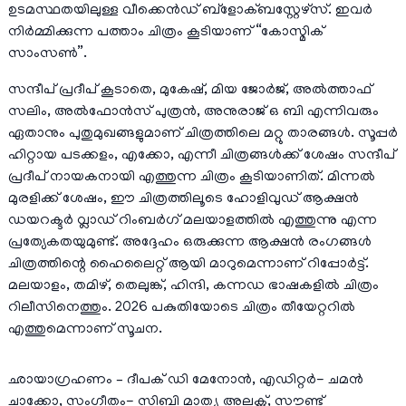
ഉടമസ്ഥതയിലുള്ള വീക്കെൻഡ് ബ്ളോക്ബസ്റ്റേഴ്സ്. ഇവർ
നിർമ്മിക്കുന്ന പത്താം ചിത്രം കൂടിയാണ് “കോസ്മിക്
സാംസൺ”.
സന്ദീപ് പ്രദീപ് കൂടാതെ, മുകേഷ്, മിയ ജോർജ്, അൽത്താഫ്
സലിം, അൽഫോൻസ് പുത്രൻ, അനുരാജ് ഒ ബി എന്നിവരും
ഏതാനും പുതുമുഖങ്ങളുമാണ് ചിത്രത്തിലെ മറ്റു താരങ്ങൾ. സൂപ്പർ
ഹിറ്റായ പടക്കളം, എക്കോ, എന്നീ ചിത്രങ്ങൾക്ക് ശേഷം സന്ദീപ്
പ്രദീപ് നായകനായി എത്തുന്ന ചിത്രം കൂടിയാണിത്. മിന്നൽ
മുരളിക്ക് ശേഷം, ഈ ചിത്രത്തിലൂടെ ഹോളിവുഡ് ആക്ഷൻ
ഡയറക്ടർ വ്ലാഡ് റിംബർഗ് മലയാളത്തിൽ എത്തുന്നു എന്ന
പ്രത്യേകതയുമുണ്ട്. അദ്ദേഹം ഒരുക്കുന്ന ആക്ഷൻ രംഗങ്ങൾ
ചിത്രത്തിന്റെ ഹൈലൈറ്റ് ആയി മാറുമെന്നാണ് റിപ്പോർട്ട്.
മലയാളം, തമിഴ്, തെലുങ്ക്, ഹിന്ദി, കന്നഡ ഭാഷകളിൽ ചിത്രം
റിലീസിനെത്തും. 2026 പകുതിയോടെ ചിത്രം തീയേറ്ററിൽ
എത്തുമെന്നാണ് സൂചന.
ഛായാഗ്രഹണം – ദീപക് ഡി മേനോൻ, എഡിറ്റർ- ചമൻ
ചാക്കോ, സംഗീതം- സിബി മാത്യു അലക്സ്, സൗണ്ട്