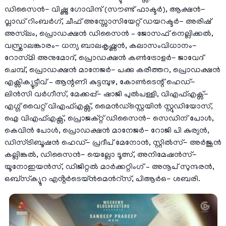
ഡിസൈൻ- വിഷ്ണു ഗോവിന്ദ് (സൗണ്ട് ഫാക്ടർ), ആക്ഷൻ-
വ്ലാഡ് റിംബർഗ്, ചീഫ് അസ്സോസിയേറ്റ് ഡയറക്ടർ- അരിഷ്
അസ്‌ലം, പ്രൊഡക്ഷൻ ഡിസൈൻ – ജോസഫ് നെല്ലിക്കൽ,
വസ്ത്രാലങ്കാരം- ധന്യ ബാലകൃഷ്ണൻ, കലാസംവിധാനം-
റോസ്‌മി അനുമോദ്, പ്രൊഡക്ഷൻ കൺട്രോളർ- ജാവേദ്
ചെമ്പ്, പ്രൊഡക്ഷൻ മാനേജർ- പക്കു കരീത്തറ, പ്രൊഡക്ഷൻ
എക്സിക്യൂട്ടീവ് – ആന്റണി കുട്ടമ്പുഴ, കോൺടെന്റ് ഹെഡ്-
ലിൻസി വർഗീസ്, മേക്കപ്പ്- ഷാജി പുൽപള്ളി, വിഎഫ്എക്സ്-
എഗ്ഗ് വൈറ്റ് വിഎഫ്എക്സ്, മൈൻഡ്സ്റ്റെയിൻ സ്റ്റുഡിയോസ്,
ഐ വിഎഫ്എക്സ്, പ്രൊജക്റ്റ് ഡിസൈൻ- സെഡിന് പോൾ,
കെവിൻ പോൾ, പ്രൊഡക്ഷൻ മാനേജർ- റോജി പി കുര്യൻ,
ഡിസ്ട്രിബൂഷൻ ഹെഡ്- പ്രദീപ് മേനോൻ, സ്റ്റിൽസ്- അർജുൻ
കല്ലിങ്കൽ, ഡിസൈൻ- യെല്ലോ ടൂത്സ്, അനിമേഷൻസ്-
യൂനോഇയൻസ്, ഡിജിറ്റൽ മാർക്കറ്റിംഗ് – അനൂപ് സുന്ദരൻ,
ഒബ്‌സ്‌ക്യൂറ എൻ്റർടെയ്ൻമെൻറ്സ്, പിആർഒ- ശബരി.