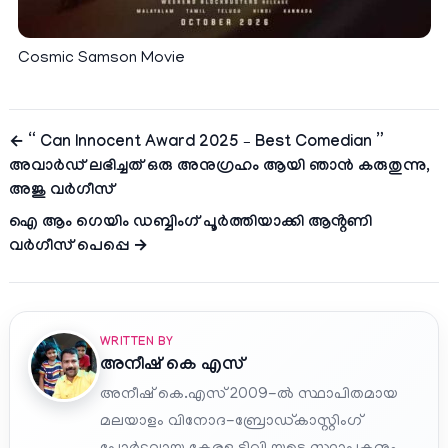
Cosmic Samson Movie
← “ Can Innocent Award 2025 – Best Comedian ”
അവാർഡ് ലഭിച്ചത് ഒരു അനുഗ്രഹം ആയി ഞാൻ കരുതുന്നു,
അജു വർഗീസ്
ഐ ആം ഗെയിം ഡബ്ബിംഗ് പൂർത്തിയാക്കി ആൻ്റണി
വർഗീസ് പെപ്പെ →
WRITTEN BY
അനീഷ്‌ കെ എസ്
അനീഷ് കെ.എസ് 2009-ൽ സ്ഥാപിതമായ
മലയാളം വിനോദ-ബ്രോഡ്കാസ്റ്റിംഗ്