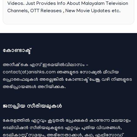
Videos. Just Provides Info About Malayalam Television
Channels, OTT Releases , New Movie Updates etc.
കോണ്ടാക്ട്
അനീഷ്‌ കെ എസ് ഇമെയില്‍വിലാസം –
contact(at)anishks.com ഞങ്ങളുടെ സോഷ്യല്‍ മീഡിയ
പ്രൊഫൈലുകള്‍ അല്ലെങ്കില്‍
കോണ്ടാക്ട്
പേജു വഴി നിങ്ങളുടെ
അഭിപ്രായങ്ങള്‍ അറിയിക്കുക.
ജനപ്രിയ സീരിയലുകള്‍
കേരളത്തിൽ ഏറ്റവും കൂടുതൽ പ്രേക്ഷകർ കാണുന്ന മലയാളം
ടെലിവിഷൻ സീരിയലുകളുടെ ഏറ്റവും പുതിയ വിവരങ്ങൾ,
ടെലികാസ്റ്റ് സമയം, അഭിനേതാക്കൾ, കഥ, എപ്പിസോഡ്