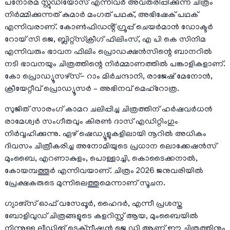
പനോരമ സ്റ്റുഡിയോസ് എന്നിവർ അവതരിപ്പിക്കുന്ന ചിത്രം
നിർമ്മിക്കുന്നത് കുമാർ മംഗത് പഥക്, അഭിഷേക് പഥക്
എന്നിവരാണ്. കോൺഫിഡൻ്റ് ഗ്രൂപ്പ് ചെയർമാൻ ഡോക്ടർ
റോയ് സി ജെ, ബ്ലിറ്റ്സ്ക്രീഗ് ഫിലിംസ്, എ പി കെ സിനിമ
എന്നിവരും ഭാവന ഫിലിം പ്രൊഡക്ഷൻസിന്റെ ബാനറിൽ
നടി ഭാവനയും ചിത്രത്തിന്റെ നിർമ്മാണത്തിൽ പങ്കാളികളാണ്.
കോ പ്രൊഡ്യൂസഴ്സ്- റാം മിർചന്ദാനി, രാജേഷ് മേനോൻ,
ക്രീയേറ്റീവ് പ്രൊഡ്യൂസർ – അഭിനവ് മെഹ്‌റോത്ര.
സുജിത് സാരംഗ് കാമറ ചലിപ്പിച്ച ചിത്രത്തിന് ഹർഷവർധൻ
രാമേശ്വർ സംഗീതവും കിരൺ ദാസ് എഡിറ്റിംഗും
നിർവ്വഹിക്കുന്നു. ഏഴ് ഷെഡ്യൂളുകളിലായി നൂറിൽ അധികം
ദിവസം ചിത്രീകരിച്ച അനോമിയുടെ പ്രധാന ലൊക്കേഷൻസ്
മുംബൈ, എറണാകുളം, പൊള്ളാച്ചി, കൊടൈക്കനാൽ,
കോയമ്പത്തൂർ എന്നിവയാണ്. ചിത്രം 2026 ജനുവരിയിൽ
പ്രേക്ഷകരുടെ മുന്നിലെത്തുമെന്നാണ് സൂചന.
ഗ്യാങ്സ് ഓഫ് വസേപ്പൂർ, ഹൈദർ, എന്നീ പ്രശസ്ത
ബോളിവുഡ് ചിത്രങ്ങളുടെ കളറിസ്റ്റ് ആയ, മുംബൈയിൽ
നിന്നുള്ള ലീഡിങ് ടെക്നീഷ്യൻ ജെ ഡി ആണ് ഈ ചിത്രത്തിനും