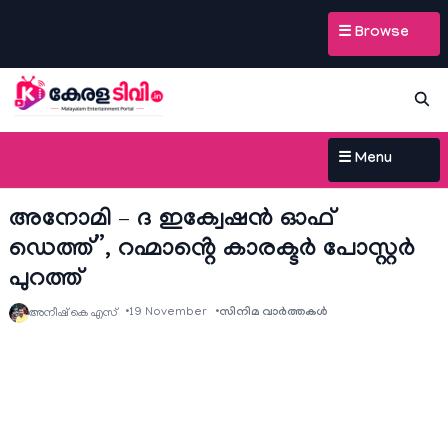
☰ Browse
☰ Menu
അനോമി – ദ ഇക്വേഷൻ ഓഫ്
ഡെത്ത്”, റഹ്മാൻ്റെ കാരക്ടർ പോസ്റ്റർ
പുറത്ത്
19 November
സിനിമ വാര്‍ത്തകള്‍
അനീഷ്‌ കെ എസ്