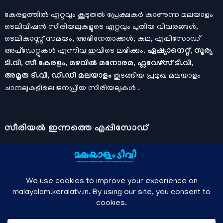
കേരളത്തിൽ ഏറ്റവും കൂടുതൽ പ്രേക്ഷകർ കാണുന്ന മലയാളം
ടെലിവിഷൻ സീരിയലുകളുടെ ഏറ്റവും പുതിയ വിവരങ്ങൾ,
ടെലികാസ്റ്റ് സമയം, അഭിനേതാക്കൾ, കഥ, എപ്പിസോഡ്
അപ്ഡേറ്റുകൾ എന്നിവ ഇവിടെ ലഭിക്കും.
ഏഷ്യാനെറ്റ്, സൂര്യ
ടി.വി, സീ കേരളം, മഴവിൽ മനോരമ, ഫ്ലവേഴ്സ് ടി.വി,
അമൃത ടി.വി, ഡി.ഡി മലയാളം
തുടങ്ങിയ പ്രമുഖ മലയാളം
ചാനലുകളിലെ ജനപ്രിയ സീരിയലുകൾ .
സീരിയല്‍ ഇന്നത്തെ എപ്പിസോഡ്
ചാനലുകളുടെ ഔദ്യോഗിക മൊബൈല്‍ ആപ്പുകള്‍ , ഒഫിഷ്യല്‍
യൂട്യൂബ് ചാനല്‍ ഇവ ഉപയോഗപ്പെടുത്തി കഴിഞ്ഞുപോയ
വീഡിയോകള്‍ കാണാം.
ഡിസ്നി പ്ലസ് ഹോട്ട്സ്റ്റാര്‍
, സീ5 ,
മനോരമ മാക്സ് , സണ്‍ നെക്സ്റ്റ്, സോണി ലിവ് , നെറ്റ് ഫ്ലിക്സ്
തുടങ്ങിയ ഒടിടി ആപ്പുകള്‍ വഴിയുള്ള സിനിമ ഓണ്‍ലൈന്‍
സ്ട്രീമിംഗ് വിവരങ്ങള്‍