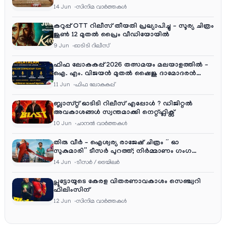
റിലീസ്
14 Jun
സിനിമ വാര്‍ത്തകള്‍
കറുപ്പ് OTT റിലീസ് തീയതി പ്രഖ്യാപിച്ചു – സൂര്യ ചിത്രം
ജൂൺ 12 മുതൽ പ്രൈം വീഡിയോയിൽ
9 Jun
ഓടിടി റിലീസ്
ഫിഫ ലോകകപ്പ് 2026 തത്സമയം മലയാളത്തിൽ –
ഐ. എം. വിജയൻ മുതൽ ഷൈജു ദാമോദരൻ
വരെ കമന്ററി സംഘത്തിൽ
11 Jun
ഫിഫ ലോകകപ്പ്
ബ്ലാസ്റ്റ് ഓടിടി റിലീസ് എപ്പോൾ ? ഡിജിറ്റൽ
അവകാശങ്ങൾ സ്വന്തമാക്കി നെറ്റ്ഫ്ലിക്സ്
10 Jun
ചാനല്‍ വാര്‍ത്തകള്‍
തിരു വീർ – ഐശ്വര്യ രാജേഷ് ചിത്രം ” ഓ
സുകുമാരി” ടീസർ പുറത്ത്; നിർമ്മാണം ഗംഗ
എന്റർടൈൻമെന്റ്‌സ്
14 Jun
ടീസര്‍ / ട്രെയിലര്‍
പ്ലൂട്ടോയുടെ കേരള വിതരണാവകാശം സെഞ്ച്വറി
ഫിലിംസിന്
12 Jun
സിനിമ വാര്‍ത്തകള്‍