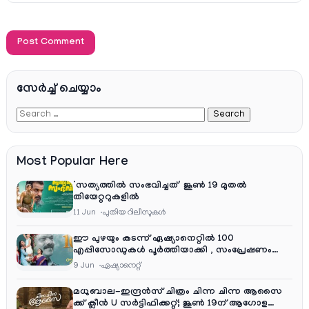
സേര്‍ച്ച്‌ ചെയ്യാം
Most Popular Here
‘സത്യത്തിൽ സംഭവിച്ചത്’ ജൂൺ 19 മുതൽ
തിയേറ്ററുകളിൽ
11 Jun
പുതിയ റിലീസുകള്‍
ഈ പുഴയും കടന്ന് ഏഷ്യാനെറ്റിൽ 100
എപ്പിസോഡുകൾ പൂർത്തിയാക്കി , സംപ്രേഷണം
തിങ്കൾ മുതൽ വെള്ളി വരെ രാത്രി 9:30 ന്
9 Jun
ഏഷ്യാനെറ്റ്‌
മധുബാല-ഇന്ദ്രൻസ് ചിത്രം ചിന്ന ചിന്ന ആസൈ
ക്ക് ക്ലീൻ U സർട്ടിഫിക്കറ്റ്; ജൂൺ 19ന് ആഗോള