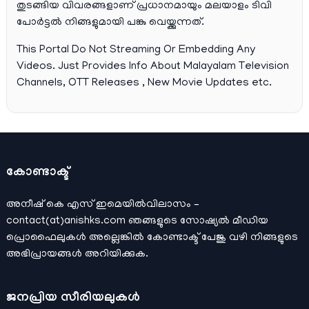
തുടങ്ങിയ വിവരങ്ങളാണ് പ്രധാനമായും മലയാളം ടിവി
പോര്‍ട്ടല്‍ നിങ്ങളുമായി പങ്കു വെയ്ക്കുന്നത്.
This Portal Do Not Streaming Or Embedding Any
Videos. Just Provides Info About Malayalam Television
Channels, OTT Releases , New Movie Updates etc.
കോണ്ടാക്ട്
അനീഷ്‌ കെ എസ് ഇമെയില്‍വിലാസം –
contact(at)anishks.com ഞങ്ങളുടെ സോഷ്യല്‍ മീഡിയ
പ്രൊഫൈലുകള്‍ അല്ലെങ്കില്‍
കോണ്ടാക്ട്
പേജു വഴി നിങ്ങളുടെ
അഭിപ്രായങ്ങള്‍ അറിയിക്കുക.
ജനപ്രിയ സീരിയലുകള്‍