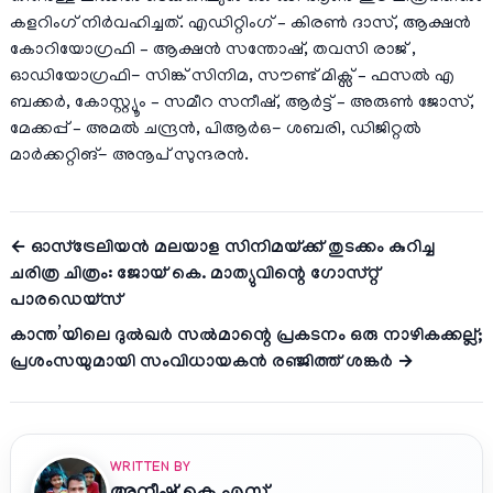
കളറിംഗ് നിർവഹിച്ചത്. എഡിറ്റിംഗ് – കിരൺ ദാസ്, ആക്ഷൻ
കോറിയോഗ്രഫി – ആക്ഷൻ സന്തോഷ്, തവസി രാജ് ,
ഓഡിയോഗ്രഫി- സിങ്ക് സിനിമ, സൗണ്ട് മിക്സ് – ഫസൽ എ
ബക്കർ, കോസ്റ്റ്യൂം – സമീറ സനീഷ്, ആർട്ട് – അരുൺ ജോസ്,
മേക്കപ്പ് – അമൽ ചന്ദ്രൻ, പിആർഒ- ശബരി, ഡിജിറ്റൽ
മാർക്കറ്റിങ്- അനൂപ് സുന്ദരൻ.
← ഓസ്‌ട്രേലിയൻ മലയാള സിനിമയ്ക്ക് തുടക്കം കുറിച്ച
ചരിത്ര ചിത്രം: ജോയ് കെ. മാത്യുവിന്റെ ഗോസ്റ്റ്
പാരഡെയ്സ്
കാന്ത’യിലെ ദുൽഖർ സൽമാന്റെ പ്രകടനം ഒരു നാഴികക്കല്ല്;
പ്രശംസയുമായി സംവിധായകൻ രഞ്ജിത്ത് ശങ്കർ →
WRITTEN BY