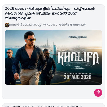
2026 ഓണം റിലീസുകളിൽ ‘ഖലീഫ’യും – ഹിറ്റ് മേക്കർ
വൈശാഖ്–പൃഥ്വിരാജ് ചിത്രം ഓഗസ്റ്റ് 20ന്
തിയേറ്ററുകളിൽ
കേരള ടിവി സിനിമ ഡെസ്ക്
9 August
സിനിമ വാര്‍ത്തകള്‍
→