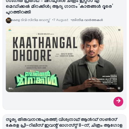
സംഗീത് പ്രതാപ് – ഷറഫുദീൻ ചിത്രം ഇറ്റ്സ് എ
മെഡിക്കൽ മിറക്കിൾ; ആദ്യ ഗാനം ‘കാതങ്ങൾ ദൂരെ’
പുറത്തിറങ്ങി
കേരള ടിവി സിനിമ ഡെസ്ക്
7 August
സിനിമ വാര്‍ത്തകള്‍
→
സൂര്യ തിരുവനന്തപുരത്ത്; വിശ്വനാഥ് ആൻഡ് സൺസ്
കേരള പ്രീ-റിലീസ് ഇവന്റ് ഓഗസ്റ്റ് 8-ന്, ചിത്രം ആഗോള