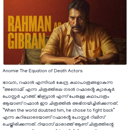
Anomie The Equation of Death Actors
ഭാവന, റഹ്മാൻ എന്നിവർ കേന്ദ്ര കഥാപാത്രങ്ങളാകുന്ന
“അനോമി’ എന്ന ചിത്രത്തിലെ നടൻ റഹ്മാൻ്റെ ക്യാരക്ടർ
പോസ്റ്റർ പുറത്ത്. ജിബ്രാൻ എന്ന് പേരുള്ള കഥാപാത്രം
ആയാണ് റഹ്മാൻ ഈ ചിത്രത്തിൽ അഭിനയിച്ചിരിക്കുന്നത്.
“When the world doubted him, he chose to fight back”
എന്ന കുറിപ്പോടെയാണ് റഹ്മാൻ്റെ പോസ്റ്റർ റിലീസ്
ചെയ്തിരിക്കുന്നത്. റിയാസ് മാരാത്ത് ആണ് ചിത്രത്തിന്റെ