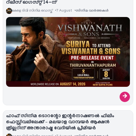
റിലീസ് ഓഗസ്റ്റ് 14-ന്
കേരള ടിവി സിനിമ ഡെസ്ക്
7 August
സിനിമ വാര്‍ത്തകള്‍
→
ഹാഫ് സിനിമ ടൊറന്റോ ഇന്റർനാഷണൽ ഫിലിം
ഫെസ്റ്റിവലിലേക്ക് – മലയാള വാമ്പയർ ആക്ഷൻ
ത്രില്ലറിന് അന്താരാഷ്ട്ര വേദിയിൽ പ്രീമിയർ