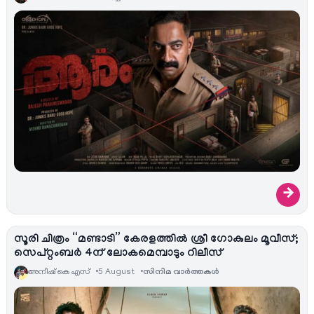
→
സൂരി ചിത്രം “മണ്ടാടി” കേരളത്തിൽ ശ്രീ ഗോകുലം മൂവീസ്;
സെപ്റ്റംബർ 4ന് ലോകമെമ്പാടും റിലീസ്
അനീഷ്‌ കെ എസ്
5 August
സിനിമ വാര്‍ത്തകള്‍