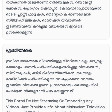
നൽകുന്നതിനുള്ളതാണ്. സീരിയലുകൾ, റിയാലിറ്റി
ഷോകൾ, പ്രോഗ്രാം ഷെഡ്യൂൾ, കോമഡി പ്രോഗ്രാമുകൾ,
ഓടിടി പ്ലാറ്റ്‌ഫോമുകൾ, ഔദ്യോഗിക ഓൺലൈൻ
സ്ട്രീമിംഗ് ലിങ്കുകൾ, ഓഡിഷൻ വിവരങ്ങൾ
തുടങ്ങിയവയെ കുറിച്ചുള്ള വിവരങ്ങൾ ഇവിടെ
ഉൾക്കൊള്ളുന്നു.
ശ്രദ്ധിയ്ക്കുക
ഇവിടെ യാതൊരു വിധത്തിലുള്ള വീഡിയോകളും ലഭ്യമല്ല,
മലയാളം ചാനല്‍ പരിപാടികളെക്കുറിച്ചുള്ള വിവരങ്ങള്‍ ,
സീരിയലുകള്‍,
ഒടിടി റിലീസ്
തീയതികള്‍, മലയാളം
ടെലിവിഷന്‍ പരിപാടികളുടെ സംപ്രേക്ഷണ സമയം
തുടങ്ങിയ വിവരങ്ങളാണ് പ്രധാനമായും മലയാളം ടിവി
പോര്‍ട്ടല്‍ നിങ്ങളുമായി പങ്കു വെയ്ക്കുന്നത്.
This Portal Do Not Streaming Or Embedding Any
Videos. Just Provides Info About Malayalam Television