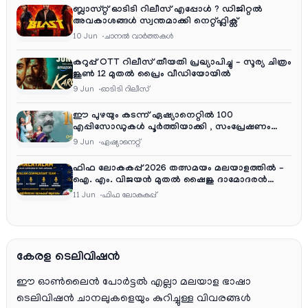
ബ്ലാസ്റ്റ് ഓടിടി റിലീസ് എപ്പോൾ ? ഡിജിറ്റൽ
അവകാശങ്ങൾ സ്വന്തമാക്കി നെറ്റ്ഫ്ലിക്സ്
10 Jun
ചാനല്‍ വാര്‍ത്തകള്‍
കറുപ്പ് OTT റിലീസ് തീയതി പ്രഖ്യാപിച്ചു – സൂര്യ ചിത്രം
ജൂൺ 12 മുതൽ പ്രൈം വീഡിയോയിൽ
9 Jun
ഓടിടി റിലീസ്
ഈ പുഴയും കടന്ന് ഏഷ്യാനെറ്റിൽ 100
എപ്പിസോഡുകൾ പൂർത്തിയാക്കി , സംപ്രേഷണം
തിങ്കൾ മുതൽ വെള്ളി വരെ രാത്രി 9:30 ന്
9 Jun
ഏഷ്യാനെറ്റ്‌
ഫിഫ ലോകകപ്പ് 2026 തത്സമയം മലയാളത്തിൽ –
ഐ. എം. വിജയൻ മുതൽ ഷൈജു ദാമോദരൻ
വരെ കമന്ററി സംഘത്തിൽ
11 Jun
ഫിഫ ലോകകപ്പ്
കേരള ടെലിവിഷൻ
ഈ ഓൺലൈൻ പോർട്ടൽ എല്ലാ മലയാള ഭാഷാ
ടെലിവിഷൻ ചാനലുകളെയും കുറിച്ചുള്ള വിവരങ്ങൾ