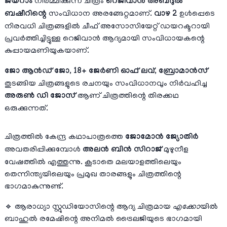
ജയറാം
നിർമ്മിക്കുന്ന ചിത്രം
റെജിവാൻ അബ്ദുൽ
ബഷീറിന്റെ
സംവിധാന അരങ്ങേറ്റമാണ്.
വാഴ 2
ഉൾപ്പെടെ
നിരവധി ചിത്രങ്ങളിൽ ചീഫ് അസോസിയേറ്റ് ഡയറക്ടറായി
പ്രവർത്തിച്ചിട്ടുള്ള റെജിവാൻ ആദ്യമായി സംവിധായകന്റെ
കുപ്പായമണിയുകയാണ്.
ജോ ആൻഡ് ജോ
,
18+ ജേർണി ഓഫ് ലവ്
,
ബ്രോമാൻസ്
തുടങ്ങിയ ചിത്രങ്ങളുടെ രചനയും സംവിധാനവും നിർവഹിച്ച
അരുൺ ഡി ജോസ്
ആണ് ചിത്രത്തിന്റെ തിരക്കഥ
ഒരുക്കുന്നത്.
ചിത്രത്തിൽ കേന്ദ്ര കഥാപാത്രത്തെ
ജോമോൻ ജ്യോതിർ
അവതരിപ്പിക്കുമ്പോൾ
അലൻ ബിൻ സിറാജ്
മുഴുനീള
വേഷത്തിൽ എത്തുന്നു. കൂടാതെ മലയാളത്തിലെയും
തെന്നിന്ത്യയിലെയും പ്രമുഖ താരങ്ങളും ചിത്രത്തിന്റെ
ഭാഗമാകുന്നുണ്ട്.
🔹 ആരാധ്യാ സ്റ്റുഡിയോസിന്റെ ആദ്യ ചിത്രമായ
എക്കോ
യിൽ
ബാഹുൽ രമേഷിന്റെ അനിമൽ ട്രൈലജിയുടെ ഭാഗമായി