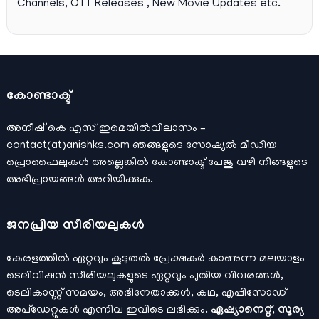
Channels, OTT Releases , New Movie Updates etc.
കോണ്ടാക്ട്
അനീഷ്‌ കെ എസ് ഇമെയില്‍വിലാസം –
contact(at)anishks.com ഞങ്ങളുടെ സോഷ്യല്‍ മീഡിയ
പ്രൊഫൈലുകള്‍ അല്ലെങ്കില്‍
കോണ്ടാക്ട്
പേജു വഴി നിങ്ങളുടെ
അഭിപ്രായങ്ങള്‍ അറിയിക്കുക.
ജനപ്രിയ സീരിയലുകള്‍
കേരളത്തിൽ ഏറ്റവും കൂടുതൽ പ്രേക്ഷകർ കാണുന്ന മലയാളം
ടെലിവിഷൻ സീരിയലുകളുടെ ഏറ്റവും പുതിയ വിവരങ്ങൾ,
ടെലികാസ്റ്റ് സമയം, അഭിനേതാക്കൾ, കഥ, എപ്പിസോഡ്
അപ്ഡേറ്റുകൾ എന്നിവ ഇവിടെ ലഭിക്കും.
ഏഷ്യാനെറ്റ്, സൂര്യ