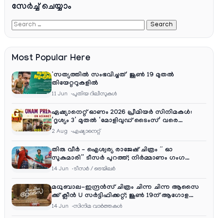
സേര്‍ച്ച്‌ ചെയ്യാം
Most Popular Here
‘സത്യത്തിൽ സംഭവിച്ചത്’ ജൂൺ 19 മുതൽ
തിയേറ്ററുകളിൽ
11 Jun
പുതിയ റിലീസുകള്‍
ഏഷ്യാനെറ്റ് ഓണം 2026 പ്രീമിയർ സിനിമകൾ:
‘ദൃശ്യം 3’ മുതൽ ‘മോളിവുഡ് ടൈംസ്’ വരെ
ആഘോഷ വിരുന്ന്
2 Aug
ഏഷ്യാനെറ്റ്‌
തിരു വീർ – ഐശ്വര്യ രാജേഷ് ചിത്രം ” ഓ
സുകുമാരി” ടീസർ പുറത്ത്; നിർമ്മാണം ഗംഗ
എന്റർടൈൻമെന്റ്‌സ്
14 Jun
ടീസര്‍ / ട്രെയിലര്‍
മധുബാല-ഇന്ദ്രൻസ് ചിത്രം ചിന്ന ചിന്ന ആസൈ
ക്ക് ക്ലീൻ U സർട്ടിഫിക്കറ്റ്; ജൂൺ 19ന് ആഗോള
റിലീസ്
14 Jun
സിനിമ വാര്‍ത്തകള്‍