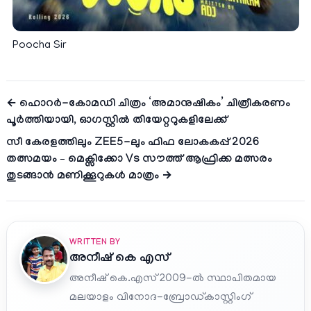
Poocha Sir
← ഹൊറർ-കോമഡി ചിത്രം ‘അമാനുഷികം’ ചിത്രീകരണം
പൂർത്തിയായി, ഓഗസ്റ്റിൽ തിയേറ്ററുകളിലേക്ക്
സീ കേരളത്തിലും ZEE5-ലും ഫിഫ ലോകകപ്പ് 2026
തത്സമയം – മെക്സിക്കോ Vs സൗത്ത് ആഫ്രിക്ക മത്സരം
തുടങ്ങാൻ മണിക്കൂറുകൾ മാത്രം →
WRITTEN BY
അനീഷ്‌ കെ എസ്
അനീഷ് കെ.എസ് 2009-ൽ സ്ഥാപിതമായ
മലയാളം വിനോദ-ബ്രോഡ്കാസ്റ്റിംഗ്