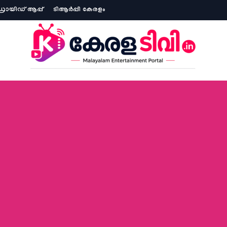
ോയിഡ് ആപ്പ്
ടിആര്‍പ്പി കേരളം