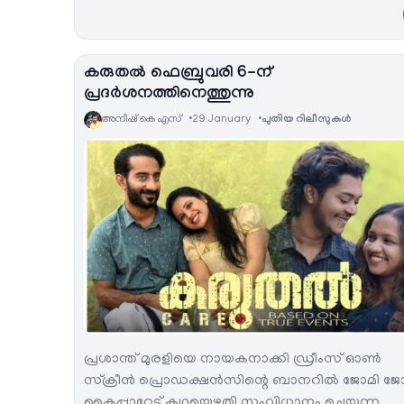
കരുതൽ ഫെബ്രുവരി 6-ന്
പ്രദർശനത്തിനെത്തുന്നു
അനീഷ്‌ കെ എസ്
29 January
പുതിയ റിലീസുകള്‍
പ്രശാന്ത് മുരളിയെ നായകനാക്കി ഡ്രീംസ് ഓൺ
സ്ക്രീൻ പ്രൊഡക്ഷൻസിന്റെ ബാനറിൽ ജോമി ജ
കൈപ്പാറേട്ട് കഥയെഴുതി സംവിധാനം ചെയ്യുന്ന