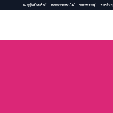
ഇംഗ്ലീഷ് പതിപ്പ്
ഞങ്ങളെക്കുറിച്ച്‌
കോണ്ടാക്ട്
ആൻഡ്ര