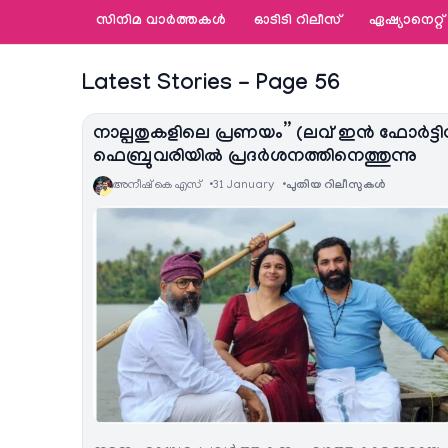
സിനിമ വാര്‍ത്തകള്‍
ഓടിടി റിലീസ്
ഏഷ്യാനെറ്റ്‌
Latest Stories - Page 56
നാല്പതുകളിലെ പ്രണയം” (ലവ് ഇൻ ഫോർട്ടിസ
ഫെബ്രുവരിയിൽ പ്രദർശനത്തിനെത്തുന്നു
അനീഷ്‌ കെ എസ്
31 January
പുതിയ റിലീസുകള്‍