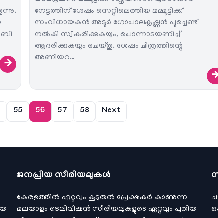
്നു.
നേട്ടത്തിന് ശേഷം സെറ്റിലെത്തിയ മമ്മൂട്ടിക്ക്
ന
സംവിധായകൻ അടൂർ ഗോപാലകൃഷ്ണൻ പൂച്ചെണ്ട്
ിബി
നൽകി സ്വീകരിക്കുകയും, പൊന്നാടയണിച്ച്
ആദരിക്കുകയും ചെയ്തു. ശേഷം ചിത്രത്തിന്റെ
അണിയറ…
→
4
55
56
57
58
Next
ജനപ്രിയ സീരിയലുകള്‍
സ
കേരളത്തിൽ ഏറ്റവും കൂടുതൽ പ്രേക്ഷകർ കാണുന്ന
ച
ിയ
മലയാളം ടെലിവിഷൻ സീരിയലുകളുടെ ഏറ്റവും പുതിയ
ഒ