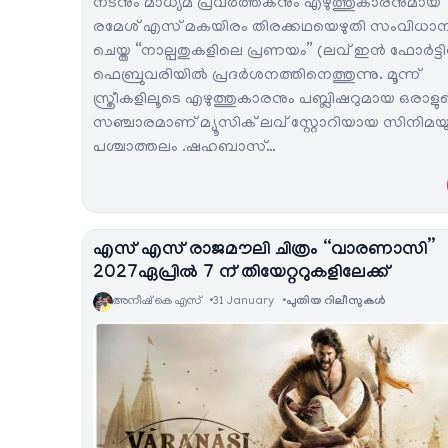
നടനും മാധ്യമ പ്രവർത്തകനും എഴുത്തുകാരനുമായ
രമേശ് എസ് മകയിരം തിരക്കഥയെഴുതി സംവിധാ
ചെയ്ത “നാല്പതുകളിലെ പ്രണയം” (ലവ് ഇൻ ഫോർട്ടി
ഫെബ്രുവരിയിൽ പ്രദർശനത്തിനെത്തുന്നു. മൂന്ന്
സ്ത്രീകളിലൂടെ എഴുത്തുകാരനും പബ്ലിഷറുമായ ഒരാളു
സഞ്ചാരമാണ് മ്യൂസിക് ലവ് സ്റ്റോറിയായ സിനിമയ
പശ്ചാത്തലം .ഷഹബാസ്…
എസ് എസ് രാജമൗലി ചിത്രം “വാരണാസി”
2027ഏപ്രിൽ 7 ന് തിയേറ്ററുകളിലേക്ക്
അനീഷ്‌ കെ എസ്
31 January
പുതിയ റിലീസുകള്‍