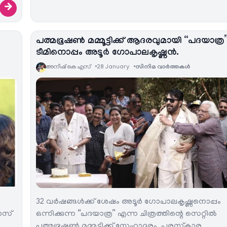
→
പത്മഭൂഷൺ മമ്മൂട്ടിക്ക് ആദരവുമായി “പദയാത്ര
ടീമിനൊപ്പം അടൂർ ഗോപാലകൃഷ്ണൻ.
അനീഷ്‌ കെ എസ്
28 January
സിനിമ വാര്‍ത്തകള്‍
32 വർഷങ്ങൾക്ക് ശേഷം അടൂർ ഗോപാലകൃഷ്ണനൊപ്പം
ോസ്
ഒന്നിക്കുന്ന “പദയാത്ര” എന്ന ചിത്രത്തിന്റെ സെറ്റിൽ
പത്മഭൂഷൺ മമ്മൂട്ടിക്ക് സ്നേഹാദരം. പുരസ്‌കാര