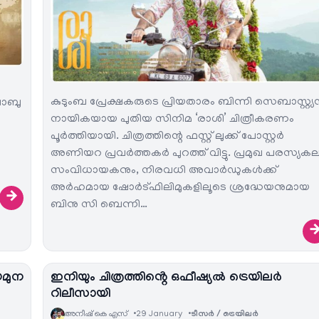
കുടുംബ പ്രേക്ഷകരുടെ പ്രിയതാരം ബിന്നി സെബാസ്റ്റ്യന
ബാബു
നായികയായ പുതിയ സിനിമ ‘രാശി’ ചിത്രീകരണം
പൂർത്തിയായി. ചിത്രത്തിന്റെ ഫസ്റ്റ് ലുക്ക് പോസ്റ്റർ
അണിയറ പ്രവർത്തകർ പുറത്ത് വിട്ടു. പ്രമുഖ പരസ്യക
സംവിധായകനും, നിരവധി അവാർഡുകൾക്ക്
അർഹമായ ഷോർട്ഫിലിമുകളിലൂടെ ശ്രദ്ധേയനുമായ
→
ബിനു സി ബെന്നി…
യമുന
ഇനിയും ചിത്രത്തിൻ്റെ ഒഫീഷ്യൽ ട്രെയിലർ
റിലീസായി
അനീഷ്‌ കെ എസ്
29 January
ടീസര്‍ / ട്രെയിലര്‍