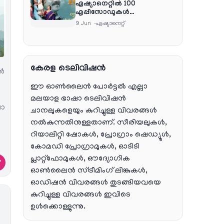
ഏഷ്യാനെറ്റിൽ 100
എപ്പിസോഡുകൾ
പൂർത്തിയാക്കി , സംപ്രേഷണം
9 Jun
ഏഷ്യാനെറ്റ്‌
തിങ്കൾ മുതൽ വെള്ളി വരെ
രാത്രി 9:30 ന്
കേരള ടെലിവിഷൻ
്‍
ഈ ഓൺലൈൻ പോർട്ടൽ എല്ലാ
മലയാള ഭാഷാ ടെലിവിഷൻ
ലാ
ചാനലുകളെയും കുറിച്ചുള്ള വിവരങ്ങൾ
നൽകുന്നതിനുള്ളതാണ്. സീരിയലുകൾ,
റിയാലിറ്റി ഷോകൾ, പ്രോഗ്രാം ഷെഡ്യൂൾ,
കോമഡി പ്രോഗ്രാമുകൾ, ഓടിടി
പ്ലാറ്റ്‌ഫോമുകൾ, ഔദ്യോഗിക
→
ഓൺലൈൻ സ്ട്രീമിംഗ് ലിങ്കുകൾ,
ഓഡിഷൻ വിവരങ്ങൾ തുടങ്ങിയവയെ
കുറിച്ചുള്ള വിവരങ്ങൾ ഇവിടെ
ഉൾക്കൊള്ളുന്നു.