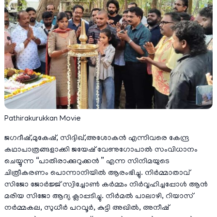
Pathirakurukkan Movie
ജഗദീഷ്,മുകേഷ്, സിദ്ദിഖ്,അശോകൻ എന്നിവരെ കേന്ദ്ര
കഥാപാത്രങ്ങളാക്കി ജയേഷ് വേണുഗോപാൽ സംവിധാനം
ചെയ്യുന്ന “പാതിരാക്കുറുക്കൻ ” എന്ന സിനിമയുടെ
ചിത്രീകരണം പൊന്നാനിയിൽ ആരംഭിച്ചു. നിർമ്മാതാവ്
സിജോ ജോർജ്ജ് സ്വിച്ചോൺ കർമ്മം നിർവ്വഹിച്ചപ്പോൾ ആൻ
മരിയ സിജോ ആദ്യ ക്ലാപ്പടിച്ചു. നിർമൽ പാലാഴി, റിയാസ്
നർമ്മകല, സുധീർ പറവൂർ, കുട്ടി അഖിൽ, അനീഷ്