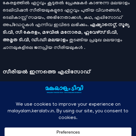
കേരളത്തിൽ ഏറ്റവും കൂടുതൽ പ്രേക്ഷകർ കാണുന്ന മലയാളം
ടെലിവിഷൻ സീരിയലുകളുടെ ഏറ്റവും പുതിയ വിവരങ്ങൾ,
ടെലികാസ്റ്റ് സമയം, അഭിനേതാക്കൾ, കഥ, എപ്പിസോഡ്
അപ്ഡേറ്റുകൾ എന്നിവ ഇവിടെ ലഭിക്കും.
ഏഷ്യാനെറ്റ്, സൂര്യ
ടി.വി, സീ കേരളം, മഴവിൽ മനോരമ, ഫ്ലവേഴ്സ് ടി.വി,
അമൃത ടി.വി, ഡി.ഡി മലയാളം
തുടങ്ങിയ പ്രമുഖ മലയാളം
ചാനലുകളിലെ ജനപ്രിയ സീരിയലുകൾ .
സീരിയല്‍ ഇന്നത്തെ എപ്പിസോഡ്
ചാനലുകളുടെ ഔദ്യോഗിക മൊബൈല്‍ ആപ്പുകള്‍ , ഒഫിഷ്യല്‍
യൂട്യൂബ് ചാനല്‍ ഇവ ഉപയോഗപ്പെടുത്തി കഴിഞ്ഞുപോയ
വീഡിയോകള്‍ കാണാം.
ഡിസ്നി പ്ലസ് ഹോട്ട്സ്റ്റാര്‍
, സീ5 ,
മനോരമ മാക്സ് , സണ്‍ നെക്സ്റ്റ്, സോണി ലിവ് , നെറ്റ് ഫ്ലിക്സ്
തുടങ്ങിയ ഒടിടി ആപ്പുകള്‍ വഴിയുള്ള സിനിമ ഓണ്‍ലൈന്‍
സ്ട്രീമിംഗ് വിവരങ്ങള്‍