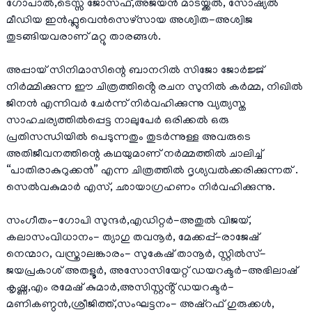
ഗോപാൽ,ടെസ്സ ജോസഫ്,അജയൻ മാടയ്ക്കൽ, സോഷ്യൽ
മീഡിയ ഇൻഫ്ലുവെൻസെഴ്സായ അശ്വിത-അശ്വിജ
തുടങ്ങിയവരാണ് മറ്റു താരങ്ങൾ.
അപ്പായ് സിനിമാസിന്റെ ബാനറിൽ സിജോ ജോർജ്ജ്
നിർമ്മിക്കുന്ന ഈ ചിത്രത്തിൻ്റെ രചന സുനിൽ കർമ്മ, നിഖിൽ
ജിനൻ എന്നിവർ ചേർന്ന് നിർവഹിക്കുന്നു വ്യത്യസ്ത
സാഹചര്യത്തിൽപ്പെട്ട നാലുപേർ ഒരിക്കൽ ഒരു
പ്രതിസന്ധിയിൽ പെടുന്നതും തുടർന്നുള്ള അവരുടെ
അതിജീവനത്തിന്റെ കഥയുമാണ് നർമ്മത്തിൽ ചാലിച്ച്
“പാതിരാകുറുക്കൻ” എന്ന ചിത്രത്തിൽ ദൃശ്യവൽക്കരിക്കുന്നത് .
സെൽവകുമാർ എസ്, ഛായാഗ്രഹണം നിർവഹിക്കുന്നു.
സംഗീതം-ഗോപി സുന്ദർ,എഡിറ്റർ-അതുൽ വിജയ്,
കലാസംവിധാനം- ത്യാഗു തവനൂർ, മേക്കപ്പ്-രാജേഷ്
നെന്മാറ, വസ്ത്രാലങ്കാരം- സുകേഷ് താനൂർ, സ്റ്റിൽസ്-
ജയപ്രകാശ് അതളൂർ, അസോസിയേറ്റ് ഡയറക്ടർ-അഭിലാഷ്
കൃഷ്ണ,എം രമേഷ് കുമാർ,അസിസ്റ്റൻ്റ് ഡയറക്ടർ-
മണികണ്ഠൻ,ശ്രീജിത്ത്‌,സംഘട്ടനം- അഷ്‌റഫ്‌ ഗുരുക്കൾ,