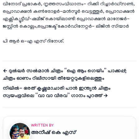
വിനോദ് പ്രഭാകർ, നൃത്തസംവിധാനം- റിക്കി റിച്ചാർഡ്സൺ,
പ്രൊഡക്ഷൻ കൺട്രോളർ-മൻസൂർ വെട്ടത്തൂർ, പ്രൊഡക്ഷൻ
എക്സിക്യൂട്ടീവ്-ഷമീജ് കൊയിലാണ്ടി പ്രൊഡക്ഷൻ മാനേജർ-
ജസ്റ്റിൻ കൊല്ലം,പ്രൊജക്ട് കോർഡിനേറ്റർ- ലിജിൻ സിയാർ
പി ആർ ഒ-എ എസ് ദിനേശ്.
← ദുൽഖർ സൽമാൻ ചിത്രം “ഐ ആം ഗെയിം” പാക്കപ്പ്;
ചിത്രം ഓണം റിലീസായി തീയേറ്ററുകളിലെത്തും
നിഖിൽ- ഭരത് കൃഷ്ണമാചാരി പാൻ ഇന്ത്യൻ ചിത്രം
സ്വയംഭൂവിലെ “വാ വാ വീരവ” ഗാനം പുറത്ത് →
WRITTEN BY
അനീഷ്‌ കെ എസ്