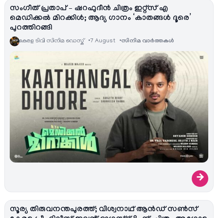
സംഗീത് പ്രതാപ് – ഷറഫുദീൻ ചിത്രം ഇറ്റ്സ് എ
മെഡിക്കൽ മിറക്കിൾ; ആദ്യ ഗാനം ‘കാതങ്ങൾ ദൂരെ’
പുറത്തിറങ്ങി
കേരള ടിവി സിനിമ ഡെസ്ക്
7 August
സിനിമ വാര്‍ത്തകള്‍
→
സൂര്യ തിരുവനന്തപുരത്ത്; വിശ്വനാഥ് ആൻഡ് സൺസ്