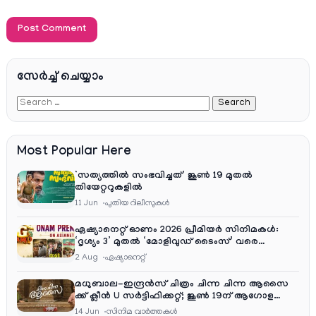
സേര്‍ച്ച്‌ ചെയ്യാം
Most Popular Here
‘സത്യത്തിൽ സംഭവിച്ചത്’ ജൂൺ 19 മുതൽ
തിയേറ്ററുകളിൽ
11 Jun
പുതിയ റിലീസുകള്‍
ഏഷ്യാനെറ്റ് ഓണം 2026 പ്രീമിയർ സിനിമകൾ:
‘ദൃശ്യം 3’ മുതൽ ‘മോളിവുഡ് ടൈംസ്’ വരെ
ആഘോഷ വിരുന്ന്
2 Aug
ഏഷ്യാനെറ്റ്‌
മധുബാല-ഇന്ദ്രൻസ് ചിത്രം ചിന്ന ചിന്ന ആസൈ
ക്ക് ക്ലീൻ U സർട്ടിഫിക്കറ്റ്; ജൂൺ 19ന് ആഗോള
റിലീസ്
14 Jun
സിനിമ വാര്‍ത്തകള്‍