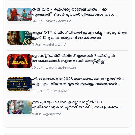
തിരു വീർ – ഐശ്വര്യ രാജേഷ് ചിത്രം ” ഓ
സുകുമാരി” ടീസർ പുറത്ത്; നിർമ്മാണം ഗംഗ
എന്റർടൈൻമെന്റ്‌സ്
14 Jun
ടീസര്‍ / ട്രെയിലര്‍
കറുപ്പ് OTT റിലീസ് തീയതി പ്രഖ്യാപിച്ചു – സൂര്യ ചിത്രം
ജൂൺ 12 മുതൽ പ്രൈം വീഡിയോയിൽ
9 Jun
ഓടിടി റിലീസ്
ബ്ലാസ്റ്റ് ഓടിടി റിലീസ് എപ്പോൾ ? ഡിജിറ്റൽ
അവകാശങ്ങൾ സ്വന്തമാക്കി നെറ്റ്ഫ്ലിക്സ്
10 Jun
ചാനല്‍ വാര്‍ത്തകള്‍
ഫിഫ ലോകകപ്പ് 2026 തത്സമയം മലയാളത്തിൽ –
ഐ. എം. വിജയൻ മുതൽ ഷൈജു ദാമോദരൻ
വരെ കമന്ററി സംഘത്തിൽ
11 Jun
ഫിഫ ലോകകപ്പ്
ഈ പുഴയും കടന്ന് ഏഷ്യാനെറ്റിൽ 100
എപ്പിസോഡുകൾ പൂർത്തിയാക്കി , സംപ്രേഷണം
തിങ്കൾ മുതൽ വെള്ളി വരെ രാത്രി 9:30 ന്
9 Jun
ഏഷ്യാനെറ്റ്‌