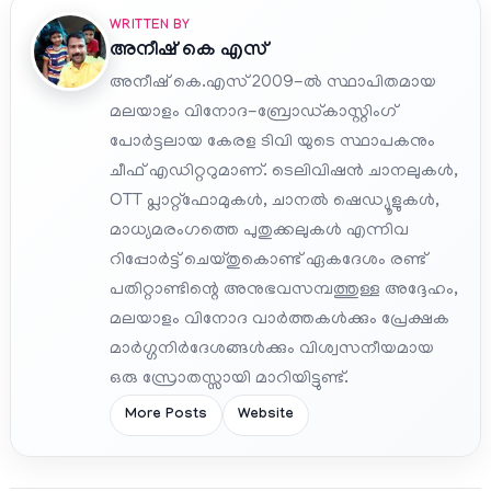
WRITTEN BY
അനീഷ്‌ കെ എസ്
അനീഷ് കെ.എസ് 2009-ൽ സ്ഥാപിതമായ
മലയാളം വിനോദ-ബ്രോഡ്കാസ്റ്റിംഗ്
പോർട്ടലായ കേരള ടിവി യുടെ സ്ഥാപകനും
ചീഫ് എഡിറ്ററുമാണ്. ടെലിവിഷൻ ചാനലുകൾ,
OTT പ്ലാറ്റ്‌ഫോമുകൾ, ചാനൽ ഷെഡ്യൂളുകൾ,
മാധ്യമരംഗത്തെ പുതുക്കലുകൾ എന്നിവ
റിപ്പോർട്ട് ചെയ്തുകൊണ്ട് ഏകദേശം രണ്ട്
പതിറ്റാണ്ടിന്റെ അനുഭവസമ്പത്തുള്ള അദ്ദേഹം,
മലയാളം വിനോദ വാർത്തകൾക്കും പ്രേക്ഷക
മാർഗ്ഗനിർദേശങ്ങൾക്കും വിശ്വസനീയമായ
ഒരു സ്രോതസ്സായി മാറിയിട്ടുണ്ട്.
More Posts
Website