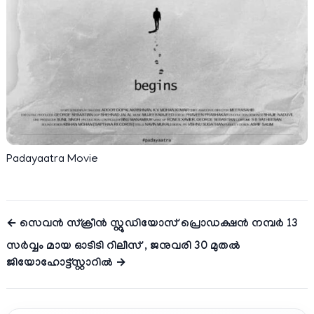
Padayaatra Movie
← സെവൻ സ്ക്രീൻ സ്റ്റുഡിയോസ് പ്രൊഡക്ഷൻ നമ്പർ 13
സർവ്വം മായ ഓടിടി റിലീസ് , ജനുവരി 30 മുതൽ
ജിയോഹോട്ട്സ്റ്റാറിൽ →