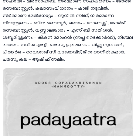
സഹായി – മീരസാഹിബ്, നിർമ്മാണ സഹകരണം – ജോർജ്
സെബാസ്റ്റ്യൻ, കലാസംവിധാനം – ഷാജി നടുവിൽ,
നിർമ്മാണ മേൽനോട്ടം – സുനിൽ സിങ്, നിർമ്മാണ
നിയന്ത്രണം – ബിനു മണമ്പൂർ, ചമയം – റോണക്സ് , ജോർജ്
സെബാസ്റ്റ്യൻ, വസ്ത്രാലങ്കാരം – എസ് ബി സതീശൻ,
ശബ്ദമിശ്രണം – കിഷൻ മോഹൻ (സപ്ത റെക്കോർഡ്), നിശ്ചല
ഛായ – നവീൻ മുരളി, പരസ്യ പ്രചരണം – വിഷ്ണു സുഗതൻ,
പിആർഒ – വൈശാഖ് സി വടക്കേവീട്, ജിനു അനിൽകുമാർ,
പരസ്യ കല – ആഷിഫ് സലിം.