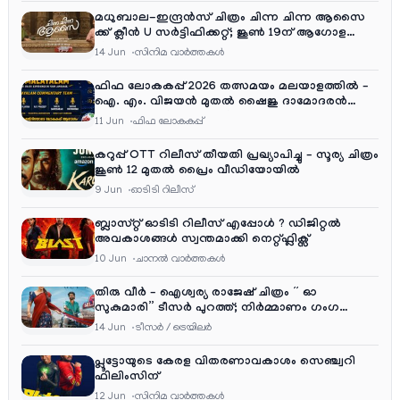
മധുബാല-ഇന്ദ്രൻസ് ചിത്രം ചിന്ന ചിന്ന ആസൈ
ക്ക് ക്ലീൻ U സർട്ടിഫിക്കറ്റ്; ജൂൺ 19ന് ആഗോള
റിലീസ്
14 Jun
സിനിമ വാര്‍ത്തകള്‍
ഫിഫ ലോകകപ്പ് 2026 തത്സമയം മലയാളത്തിൽ –
ഐ. എം. വിജയൻ മുതൽ ഷൈജു ദാമോദരൻ
വരെ കമന്ററി സംഘത്തിൽ
11 Jun
ഫിഫ ലോകകപ്പ്
കറുപ്പ് OTT റിലീസ് തീയതി പ്രഖ്യാപിച്ചു – സൂര്യ ചിത്രം
ജൂൺ 12 മുതൽ പ്രൈം വീഡിയോയിൽ
9 Jun
ഓടിടി റിലീസ്
ബ്ലാസ്റ്റ് ഓടിടി റിലീസ് എപ്പോൾ ? ഡിജിറ്റൽ
അവകാശങ്ങൾ സ്വന്തമാക്കി നെറ്റ്ഫ്ലിക്സ്
10 Jun
ചാനല്‍ വാര്‍ത്തകള്‍
തിരു വീർ – ഐശ്വര്യ രാജേഷ് ചിത്രം ” ഓ
സുകുമാരി” ടീസർ പുറത്ത്; നിർമ്മാണം ഗംഗ
എന്റർടൈൻമെന്റ്‌സ്
14 Jun
ടീസര്‍ / ട്രെയിലര്‍
പ്ലൂട്ടോയുടെ കേരള വിതരണാവകാശം സെഞ്ച്വറി
ഫിലിംസിന്
12 Jun
സിനിമ വാര്‍ത്തകള്‍