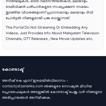
സീരിയലുകള്‍,
ഒടിടി റിലീസ്
തീയതികള്‍, മലയാളം
ടെലിവിഷന്‍ പരിപാടികളുടെ സംപ്രേക്ഷണ സമയം
തുടങ്ങിയ വിവരങ്ങളാണ് പ്രധാനമായും മലയാളം ടിവി
പോര്‍ട്ടല്‍ നിങ്ങളുമായി പങ്കു വെയ്ക്കുന്നത്.
This Portal Do Not Streaming Or Embedding Any
Videos. Just Provides Info About Malayalam Television
Channels, OTT Releases , New Movie Updates etc.
കോണ്ടാക്ട്
അനീഷ്‌ കെ എസ് ഇമെയില്‍വിലാസം –
contact(at)anishks.com ഞങ്ങളുടെ സോഷ്യല്‍ മീഡിയ
പ്രൊഫൈലുകള്‍ അല്ലെങ്കില്‍
കോണ്ടാക്ട്
പേജു വഴി നിങ്ങളുടെ
അഭിപ്രായങ്ങള്‍ അറിയിക്കുക.