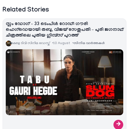
Related Stories
സ്ലം ഡോഗ് – 33 ടെംപിൾ റോഡ്: ഗൗരി
ഹെഗ്ഡെയായി തബു, വിജയ് സേതുപതി – പുരി ജഗനാഥ്
ചിത്രത്തിലെ പുതിയ ഗ്ലിമ്പ്സ് പുറത്ത്
കേരള ടിവി സിനിമ ഡെസ്ക്
10 August
സിനിമ വാര്‍ത്തകള്‍
→