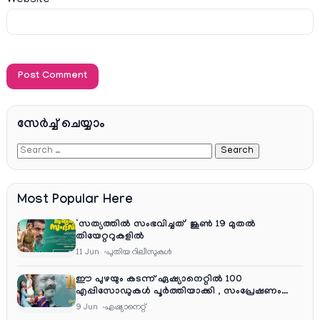
Website
സേര്‍ച്ച്‌ ചെയ്യാം
Most Popular Here
‘സത്യത്തിൽ സംഭവിച്ചത്’ ജൂൺ 19 മുതൽ
തിയേറ്ററുകളിൽ
11 Jun
പുതിയ റിലീസുകള്‍
ഈ പുഴയും കടന്ന് ഏഷ്യാനെറ്റിൽ 100
എപ്പിസോഡുകൾ പൂർത്തിയാക്കി , സംപ്രേഷണം
തിങ്കൾ മുതൽ വെള്ളി വരെ രാത്രി 9:30 ന്
9 Jun
ഏഷ്യാനെറ്റ്‌