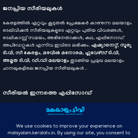
ജനപ്രിയ സീരിയലുകള്‍
കേരളത്തിൽ ഏറ്റവും കൂടുതൽ പ്രേക്ഷകർ കാണുന്ന മലയാളം
ടെലിവിഷൻ സീരിയലുകളുടെ ഏറ്റവും പുതിയ വിവരങ്ങൾ,
ടെലികാസ്റ്റ് സമയം, അഭിനേതാക്കൾ, കഥ, എപ്പിസോഡ്
അപ്ഡേറ്റുകൾ എന്നിവ ഇവിടെ ലഭിക്കും.
ഏഷ്യാനെറ്റ്, സൂര്യ
ടി.വി, സീ കേരളം, മഴവിൽ മനോരമ, ഫ്ലവേഴ്സ് ടി.വി,
അമൃത ടി.വി, ഡി.ഡി മലയാളം
തുടങ്ങിയ പ്രമുഖ മലയാളം
ചാനലുകളിലെ ജനപ്രിയ സീരിയലുകൾ .
സീരിയല്‍ ഇന്നത്തെ എപ്പിസോഡ്
ചാനലുകളുടെ ഔദ്യോഗിക മൊബൈല്‍ ആപ്പുകള്‍ , ഒഫിഷ്യല്‍
യൂട്യൂബ് ചാനല്‍ ഇവ ഉപയോഗപ്പെടുത്തി കഴിഞ്ഞുപോയ
വീഡിയോകള്‍ കാണാം.
ഡിസ്നി പ്ലസ് ഹോട്ട്സ്റ്റാര്‍
, സീ5 ,
മനോരമ മാക്സ് , സണ്‍ നെക്സ്റ്റ്, സോണി ലിവ് , നെറ്റ് ഫ്ലിക്സ്
തുടങ്ങിയ ഒടിടി ആപ്പുകള്‍ വഴിയുള്ള സിനിമ ഓണ്‍ലൈന്‍