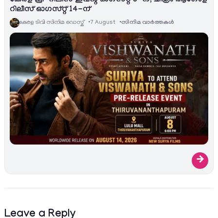
കേരള പ്രീ-റിലീസ് ഇവന്റ് ഓഗസ്റ്റ് 8-ന്, ചിത്രം ആഗോള
റിലീസ് ഓഗസ്റ്റ് 14-ന്
കേരള ടിവി സിനിമ ഡെസ്ക്
7 August
സിനിമ വാര്‍ത്തകള്‍
→
Leave a Reply