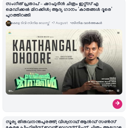
സംഗീത് പ്രതാപ് – ഷറഫുദീൻ ചിത്രം ഇറ്റ്സ് എ
മെഡിക്കൽ മിറക്കിൾ; ആദ്യ ഗാനം ‘കാതങ്ങൾ ദൂരെ’
പുറത്തിറങ്ങി
കേരള ടിവി സിനിമ ഡെസ്ക്
7 August
സിനിമ വാര്‍ത്തകള്‍
→
സൂര്യ തിരുവനന്തപുരത്ത്; വിശ്വനാഥ് ആൻഡ് സൺസ്