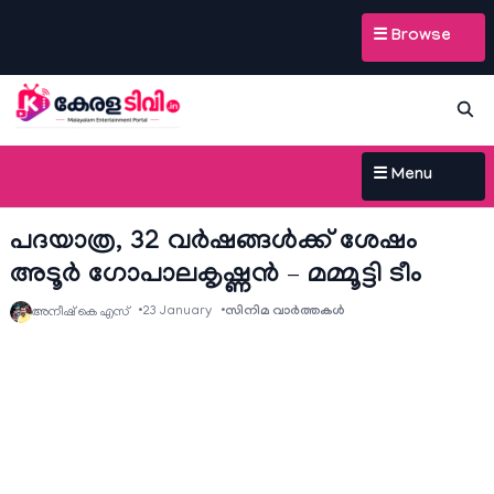
☰ Browse
☰ Menu
പദയാത്ര, 32 വർഷങ്ങൾക്ക് ശേഷം
അടൂർ ഗോപാലകൃഷ്ണൻ – മമ്മൂട്ടി ടീം
23 January
സിനിമ വാര്‍ത്തകള്‍
അനീഷ്‌ കെ എസ്