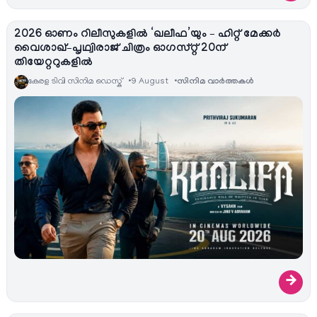
2026 ഓണം റിലീസുകളിൽ ‘ഖലീഫ’യും – ഹിറ്റ് മേക്കർ
വൈശാഖ്–പൃഥ്വിരാജ് ചിത്രം ഓഗസ്റ്റ് 20ന്
തിയേറ്ററുകളിൽ
കേരള ടിവി സിനിമ ഡെസ്ക്
9 August
സിനിമ വാര്‍ത്തകള്‍
→