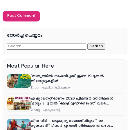
സേര്‍ച്ച്‌ ചെയ്യാം
Most Popular Here
‘സത്യത്തിൽ സംഭവിച്ചത്’ ജൂൺ 19 മുതൽ
തിയേറ്ററുകളിൽ
11 Jun
പുതിയ റിലീസുകള്‍
ഏഷ്യാനെറ്റ് ഓണം 2026 പ്രീമിയർ സിനിമകൾ:
‘ദൃശ്യം 3’ മുതൽ ‘മോളിവുഡ് ടൈംസ്’ വരെ
ആഘോഷ വിരുന്ന്
2 Aug
ഏഷ്യാനെറ്റ്‌
തിരു വീർ – ഐശ്വര്യ രാജേഷ് ചിത്രം ” ഓ
സുകുമാരി” ടീസർ പുറത്ത്; നിർമ്മാണം ഗംഗ