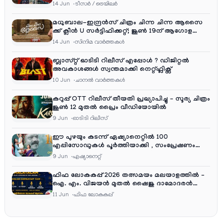
എന്റർടൈൻമെന്റ്‌സ്
14 Jun
ടീസര്‍ / ട്രെയിലര്‍
മധുബാല-ഇന്ദ്രൻസ് ചിത്രം ചിന്ന ചിന്ന ആസൈ
ക്ക് ക്ലീൻ U സർട്ടിഫിക്കറ്റ്; ജൂൺ 19ന് ആഗോള
റിലീസ്
14 Jun
സിനിമ വാര്‍ത്തകള്‍
ബ്ലാസ്റ്റ് ഓടിടി റിലീസ് എപ്പോൾ ? ഡിജിറ്റൽ
അവകാശങ്ങൾ സ്വന്തമാക്കി നെറ്റ്ഫ്ലിക്സ്
10 Jun
ചാനല്‍ വാര്‍ത്തകള്‍
കറുപ്പ് OTT റിലീസ് തീയതി പ്രഖ്യാപിച്ചു – സൂര്യ ചിത്രം
ജൂൺ 12 മുതൽ പ്രൈം വീഡിയോയിൽ
9 Jun
ഓടിടി റിലീസ്
ഈ പുഴയും കടന്ന് ഏഷ്യാനെറ്റിൽ 100
എപ്പിസോഡുകൾ പൂർത്തിയാക്കി , സംപ്രേഷണം
തിങ്കൾ മുതൽ വെള്ളി വരെ രാത്രി 9:30 ന്
9 Jun
ഏഷ്യാനെറ്റ്‌
ഫിഫ ലോകകപ്പ് 2026 തത്സമയം മലയാളത്തിൽ –
ഐ. എം. വിജയൻ മുതൽ ഷൈജു ദാമോദരൻ
വരെ കമന്ററി സംഘത്തിൽ
11 Jun
ഫിഫ ലോകകപ്പ്