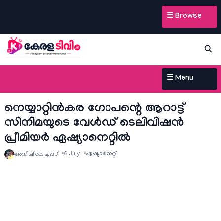
☰ Browse
☰ Menu
നെയ്യാറ്റിൻകര ഗോപന്റെ ആറാട്ട്
സിനിമയുടെ വേൾഡ് ടെലിവിഷൻ
പ്രീമിയർ ഏഷ്യാനെറ്റിൽ
6 July
ഏഷ്യാനെറ്റ്‌
അനീഷ്‌ കെ എസ്