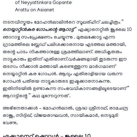
of Neyyattinkara Gopante
Arattu on Asianet
നടനവിസ്മയം മോഹൻലാലിൻറെ സൂപ്പര്ഹിറ് ചലച്ചിത്രം ”
നെയ്യാറ്റിൻകര ഗോപന്റെ ആറാട്ട്
” ഏഷ്യാനെറ്റിൽ ജൂലൈ 10
ഞാറാഴ്ച സംപ്രേക്ഷണം ചെയ്യുന്നു . മുതലക്കോട്ട എന്ന
ഗ്രാമത്തിലെ ബ്ലേഡ് പലിശക്കാരനായ എടത്തല മത്തായി,
തന്റെ പാടം നികത്താനുള്ള ശ്രമത്തിലാണ്. അധികൃതരും
നാട്ടുകാരും ഇതിന് എതിരാണ്.വർഷങ്ങളായി തുടരുന്ന ഈ
തടസം നീക്കാൻ മത്തായി കണ്ടെത്തുന്ന മാർഗമാണ്
നെയ്യാറ്റിൻ കര ഗോപൻ. ആദ്യം എതിരാളിയായ വരുന്ന
ഗോപൻ പതിയെ നാട്ടുകാരുടെ ഇഷ്ടക്കാരനാകുന്നു.
ഇതിനിടയിൽ ഉണ്ടാകുന്ന സംഭവവികാസങ്ങളിലൂടെയാണ് ”
ആറാട്ടിന്റെ ” കഥ മുന്നേറുന്നത് .
അഭിനേതാക്കള്‍ – മോഹൻലാൽ, ശ്രദ്ധ ശ്രീനാഥ്, രാമചന്ദ്ര
രാജു, സിദ്ദിഖ്, വിജയരാഘവൻ, സായികുമാർ, നെടുമുടി
വേണു,
ഏഷ്യാനെറ്റ്‌ ഷെഡ്യൂള്‍ – ജൂലൈ 10