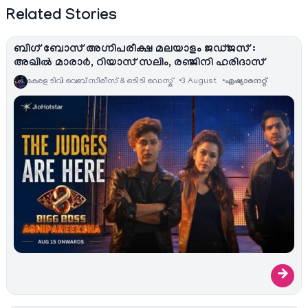
Related Stories
ബിഗ് ബോസ് അഗ്നിപരീക്ഷ മലയാളം ജഡ്ജസ് :
അഖിൽ മാരാർ, റിയാസ് സലിം, രഞ്ജിനി ഹരിദാസ്
കേരള ടിവി വെബ് സീരീസ് & ഒടിടി ഡെസ്ക്
3 August
ഏഷ്യാനെറ്റ്‌
→