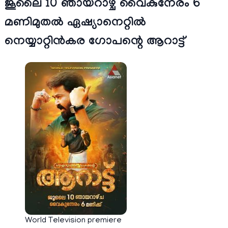
ജൂലൈ 10 ഞായറാഴ്ച വൈകുനേരം 6
മണിമുതൽ ഏഷ്യാനെറ്റിൽ
നെയ്യാറ്റിൻകര ഗോപന്റെ ആറാട്ട്
World Television premiere