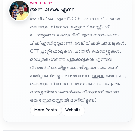
WRITTEN BY
അനീഷ്‌ കെ എസ്
അനീഷ് കെ.എസ് 2009-ൽ സ്ഥാപിതമായ
മലയാളം വിനോദ-ബ്രോഡ്കാസ്റ്റിംഗ്
പോർട്ടലായ കേരള ടിവി യുടെ സ്ഥാപകനും
ചീഫ് എഡിറ്ററുമാണ്. ടെലിവിഷൻ ചാനലുകൾ,
OTT പ്ലാറ്റ്‌ഫോമുകൾ, ചാനൽ ഷെഡ്യൂളുകൾ,
മാധ്യമരംഗത്തെ പുതുക്കലുകൾ എന്നിവ
റിപ്പോർട്ട് ചെയ്തുകൊണ്ട് ഏകദേശം രണ്ട്
പതിറ്റാണ്ടിന്റെ അനുഭവസമ്പത്തുള്ള അദ്ദേഹം,
മലയാളം വിനോദ വാർത്തകൾക്കും പ്രേക്ഷക
മാർഗ്ഗനിർദേശങ്ങൾക്കും വിശ്വസനീയമായ
ഒരു സ്രോതസ്സായി മാറിയിട്ടുണ്ട്.
More Posts
Website