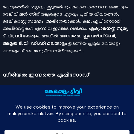
കേരളത്തിൽ ഏറ്റവും കൂടുതൽ പ്രേക്ഷകർ കാണുന്ന മലയാളം
ടെലിവിഷൻ സീരിയലുകളുടെ ഏറ്റവും പുതിയ വിവരങ്ങൾ,
ടെലികാസ്റ്റ് സമയം, അഭിനേതാക്കൾ, കഥ, എപ്പിസോഡ്
അപ്ഡേറ്റുകൾ എന്നിവ ഇവിടെ ലഭിക്കും.
ഏഷ്യാനെറ്റ്, സൂര്യ
ടി.വി, സീ കേരളം, മഴവിൽ മനോരമ, ഫ്ലവേഴ്സ് ടി.വി,
അമൃത ടി.വി, ഡി.ഡി മലയാളം
തുടങ്ങിയ പ്രമുഖ മലയാളം
ചാനലുകളിലെ ജനപ്രിയ സീരിയലുകൾ .
സീരിയല്‍ ഇന്നത്തെ എപ്പിസോഡ്
ചാനലുകളുടെ ഔദ്യോഗിക മൊബൈല്‍ ആപ്പുകള്‍ , ഒഫിഷ്യല്‍
യൂട്യൂബ് ചാനല്‍ ഇവ ഉപയോഗപ്പെടുത്തി കഴിഞ്ഞുപോയ
വീഡിയോകള്‍ കാണാം.
ഡിസ്നി പ്ലസ് ഹോട്ട്സ്റ്റാര്‍
, സീ5 ,
മനോരമ മാക്സ് , സണ്‍ നെക്സ്റ്റ്, സോണി ലിവ് , നെറ്റ് ഫ്ലിക്സ്
തുടങ്ങിയ ഒടിടി ആപ്പുകള്‍ വഴിയുള്ള സിനിമ ഓണ്‍ലൈന്‍
സ്ട്രീമിംഗ് വിവരങ്ങള്‍