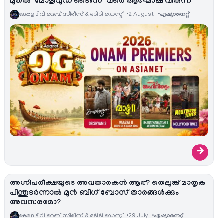
മുതൽ ‘മോളിവുഡ് ടൈംസ്’ വരെ ആഘോഷ വിരുന്ന്
കേരള ടിവി വെബ് സീരീസ് & ഒടിടി ഡെസ്ക്
2 August
ഏഷ്യാനെറ്റ്‌
→
അഗ്നിപരീക്ഷയുടെ അവതാരകൻ ആര്? തെലുങ്ക് മാതൃക
പിന്തുടർന്നാൽ മുൻ ബിഗ് ബോസ് താരങ്ങൾക്കും
അവസരമോ?
കേരള ടിവി വെബ് സീരീസ് & ഒടിടി ഡെസ്ക്
29 July
ഏഷ്യാനെറ്റ്‌