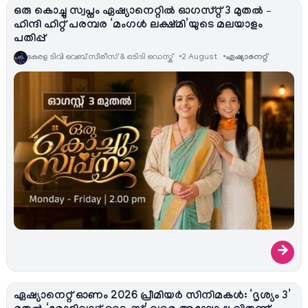
ഒരു കൊച്ചു സ്വപ്നം ഏഷ്യാനെറ്റിൽ ഓഗസ്റ്റ് 3 മുതൽ –
ഹിന്ദി ഹിറ്റ് പരമ്പര ‘മംഗൾ ലക്ഷ്മി’യുടെ മലയാളം
പതിപ്പ്
കേരള ടിവി വെബ് സീരീസ് & ഒടിടി ഡെസ്ക്
2 August
ഏഷ്യാനെറ്റ്‌
→
ഏഷ്യാനെറ്റ് ഓണം 2026 പ്രീമിയർ സിനിമകൾ: ‘ദൃശ്യം 3’