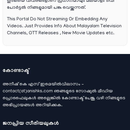
തുടങ്ങിയ വിവരങ്ങളാണ് പ്രധാനമായും മലയാളം ടിവി
പോര്‍ട്ടല്‍ നിങ്ങളുമായി പങ്കു വെയ്ക്കുന്നത്.
This Portal Do Not Streaming Or Embedding Any
Videos. Just Provides Info About Malayalam Television
Channels, OTT Releases , New Movie Updates etc.
കോണ്ടാക്ട്
അനീഷ്‌ കെ എസ് ഇമെയില്‍വിലാസം –
contact(at)anishks.com ഞങ്ങളുടെ സോഷ്യല്‍ മീഡിയ
പ്രൊഫൈലുകള്‍ അല്ലെങ്കില്‍
കോണ്ടാക്ട്
പേജു വഴി നിങ്ങളുടെ
അഭിപ്രായങ്ങള്‍ അറിയിക്കുക.
ജനപ്രിയ സീരിയലുകള്‍