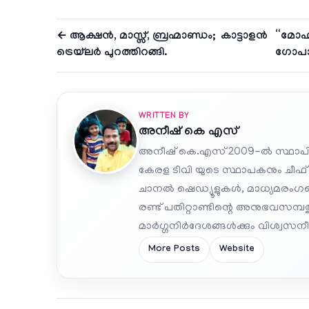
← ആക്ഷൻ, മാസ്സ്, ബ്രഹ്മാണ്ഡം; കാട്ടാളൻ
“മോഹി
ട്രെയ്‌ലർ പുറത്തിറങ്ങി.
ഗോപാല
WRITTEN BY
അനീഷ്‌ കെ എസ്
അനീഷ് കെ.എസ് 2009-ൽ സ്ഥാപി
കേരള ടിവി യുടെ സ്ഥാപകനും ചീഫ്
ചാനൽ ഷെഡ്യൂളുകൾ, മാധ്യമരംഗത്ത
രണ്ട് പതിറ്റാണ്ടിന്റെ അനുഭവസമ്
മാർഗ്ഗനിർദേശങ്ങൾക്കും വിശ്വസനീയ
More Posts
Website