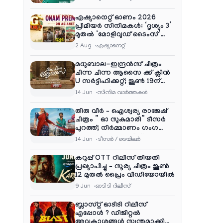
ഏഷ്യാനെറ്റ് ഓണം 2026
പ്രീമിയർ സിനിമകൾ: ‘ദൃശ്യം 3’
മുതൽ ‘മോളിവുഡ് ടൈംസ്’
വരെ ആഘോഷ വിരുന്ന്
2 Aug
ഏഷ്യാനെറ്റ്‌
മധുബാല-ഇന്ദ്രൻസ് ചിത്രം
ചിന്ന ചിന്ന ആസൈ ക്ക് ക്ലീൻ
U സർട്ടിഫിക്കറ്റ്; ജൂൺ 19ന്
ആഗോള റിലീസ്
14 Jun
സിനിമ വാര്‍ത്തകള്‍
തിരു വീർ – ഐശ്വര്യ രാജേഷ്
ചിത്രം ” ഓ സുകുമാരി” ടീസർ
പുറത്ത്; നിർമ്മാണം ഗംഗ
എന്റർടൈൻമെന്റ്‌സ്
14 Jun
ടീസര്‍ / ട്രെയിലര്‍
കറുപ്പ് OTT റിലീസ് തീയതി
പ്രഖ്യാപിച്ചു – സൂര്യ ചിത്രം ജൂൺ
12 മുതൽ പ്രൈം വീഡിയോയിൽ
9 Jun
ഓടിടി റിലീസ്
ബ്ലാസ്റ്റ് ഓടിടി റിലീസ്
എപ്പോൾ ? ഡിജിറ്റൽ
അവകാശങ്ങൾ സ്വന്തമാക്കി