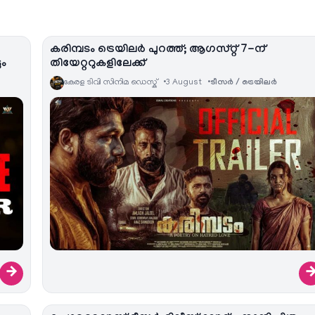
കരിമ്പടം ട്രെയിലർ പുറത്ത്; ആഗസ്റ്റ് 7-ന്
ും
തിയേറ്ററുകളിലേക്ക്
കേരള ടിവി സിനിമ ഡെസ്ക്
3 August
ടീസര്‍ / ട്രെയിലര്‍
→