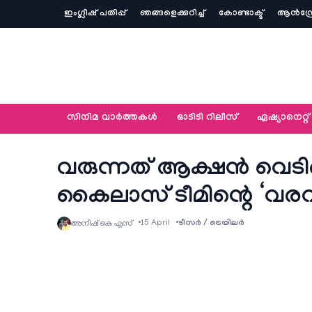
ഇംഗ്ലീഷ് പതിപ്പ്
ഞങ്ങളെക്കുറിച്ച്‌
കോണ്ടാക്ട്
ആൻഡ്ര
സിനിമ വാര്‍ത്തകള്‍
ഓടിടി റിലീസ്
ഏഷ്യാനെറ്റ്‌
വരുന്നത് ആക്ഷൻ വെടിക്
കൈലാസ് ടീമിന്റെ ‘വരവ്
15 April
ടീസര്‍ / ട്രെയിലര്‍
അനീഷ്‌ കെ എസ്