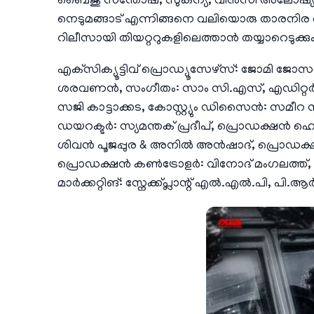
ബൈജു സന്തോഷ്‌, സുകന്യ, വിൻസി അലോഷ്യസ
നെടുമങ്ങാട് എന്നിങ്ങനെ വലിയൊരു താരനിര തന്
റിലീസായി തിയറ്ററുകളിലെത്താൻ തയ്യാറെടുക്
എക്‌സിക്യൂട്ടിവ് പ്രൊഡ്യൂസേഴ്സ്: ജോമി 
ശരവണൻ, സംഗീതം: സാം സി.എസ്, എഡിറ്റർ: ഷമ
സജി കാട്ടാക്കട, കോസ്റ്റ്യും ഡിസൈൻ: സമീറ 
ഡയറക്ടർ: സ്യമന്തക് പ്രദീപ്, പ്രൊഡക്
ശിവൻ പൂജപ്പുര & അനിൽ അൻഷാദ്, പ്രൊഡക്ഷൻ എക
പ്രൊഡക്ഷൻ കൺട്രോളർ: വിനോദ് മംഗലത്ത്, 
മാർക്കറ്റിങ്: സ്നേക്ക്പ്ലാന്റ് എൽ.എൽ.പി, പ