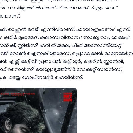
്, സാനിയ ഇയ്യപ്പൻ, ദീപക് പറമ്പോൽ, അസീസ്
നെ ചിത്രത്തിൽ അണിനിരക്കുന്നുണ്ട്. ചിത്രം മെയ്
കുകയാണ്.
ജോസഫ്, രാഹുൽ റെജി എന്നിവരാണ്. ഛായാഗ്രഹണം: എസ്.
ീർ മുഹമ്മദ്, കലാസംവിധാനം: സാബു റാം, മേക്കപ്പ്:
സനിഷ്, സ്റ്റിൽസ്: ഹരി തിരുമല, ചീഫ് അസോസിയേറ്റ്
ഷൻ ഹെഡ്: റോൺ ഐസക് തോമസ്, പ്രൊഡക്ഷൻ മാനേജേർസ
്സിക്കുട്ടീവ്: പ്രതാപൻ കല്ലിയൂർ, ഷെറിൻ സ്റ്റാൻലി,
ഡിസൈൻസ്: യെല്ലോടൂത്ത്സ് & റോക്കറ്റ് സയൻസ്,
ി.ആർ.ഒ: മഞ്ജു ഗോപിനാഥ്‌ & ഹെയിൻസ്.