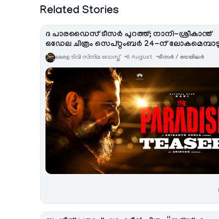
Related Stories
ദ പാരഡൈസ് ടീസർ പുറത്ത്; നാനി-ശ്രീകാന്ത്
ഒഡേല ചിത്രം സെപ്റ്റംബർ 24-ന് ലോകമെമ്പാട
കേരള ടിവി സിനിമ ഡെസ്ക്
6 August
ടീസര്‍ / ട്രെയിലര്‍