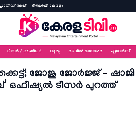
ോയിഡ് ആപ്പ്
ടിആര്‍പ്പി കേരളം
ടീസര്‍ / ട്രെയിലര്‍
സൂര്യ
മഴവിൽ മനോരമ
ഫ്ലവേര്‍സ്
കെട്ട്; ജോജു ജോർജ്ജ് – ഷാജി
’ ഒഫീഷ്യൽ ടീസർ പുറത്ത്