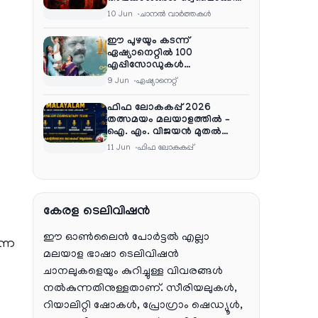
നെറ്റ്ഫ്ലിക്സ്
10 Jun
ചാനല്‍ വാര്‍ത്തകള്‍
ഈ പുഴയും കടന്ന്
ഏഷ്യാനെറ്റിൽ 100
എപ്പിസോഡുകൾ
പൂർത്തിയാക്കി , സംപ്രേഷണം
9 Jun
ഏഷ്യാനെറ്റ്‌
തിങ്കൾ മുതൽ വെള്ളി വരെ
രാത്രി 9:30 ന്
ഫിഫ ലോകകപ്പ് 2026
തത്സമയം മലയാളത്തിൽ –
ഐ. എം. വിജയൻ മുതൽ
ഷൈജു ദാമോദരൻ വരെ
11 Jun
ഫിഫ ലോകകപ്പ്
കമന്ററി സംഘത്തിൽ
കേരള ടെലിവിഷൻ
ഈ ഓൺലൈൻ പോർട്ടൽ എല്ലാ
ന്ന
മലയാള ഭാഷാ ടെലിവിഷൻ
ചാനലുകളെയും കുറിച്ചുള്ള വിവരങ്ങൾ
നൽകുന്നതിനുള്ളതാണ്. സീരിയലുകൾ,
റിയാലിറ്റി ഷോകൾ, പ്രോഗ്രാം ഷെഡ്യൂൾ,