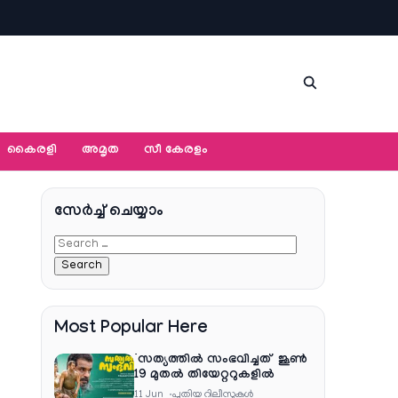
കൈരളി
അമൃത
സീ കേരളം
സേര്‍ച്ച്‌ ചെയ്യാം
Most Popular Here
‘സത്യത്തിൽ സംഭവിച്ചത്’ ജൂൺ
19 മുതൽ തിയേറ്ററുകളിൽ
11 Jun
പുതിയ റിലീസുകള്‍