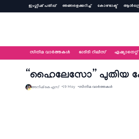
ഇംഗ്ലീഷ് പതിപ്പ്
ഞങ്ങളെക്കുറിച്ച്‌
കോണ്ടാക്ട്
ആൻഡ്ര
സിനിമ വാര്‍ത്തകള്‍
ഓടിടി റിലീസ്
ഏഷ്യാനെറ്റ്‌
“ഹൈലേസോ” പുതിയ പോസ്
19 May
സിനിമ വാര്‍ത്തകള്‍
അനീഷ്‌ കെ എസ്