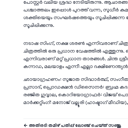
പോസ്റ്റർ വലിയ ശ്രദ്ധ നേടിയിരുന്നു. ആചാരങ്ങള
പശ്ചാത്തലം ഇപ്പൊൾ പുറത്ത് വന്ന, സുധീർ കുമാറ
ശക്തിയെയും സംഘർഷത്തെയും സൂചിപ്പിക്കുന്ന
സൂചിപ്പിക്കുന്നു.
നടാഷ സിംഗ്, നക്ഷ ശരൺ എന്നിവരാണ് ചിത്
ചിത്രത്തിൽ ഒരു പ്രധാന വേഷത്തിൽ എത്തുന്നു. മ
എന്നിവരാണ് മറ്റ് പ്രധാന താരങ്ങൾ. ചിന്ത ശ്രീനി
കന്നഡ, മലയാളം എന്നീ എല്ലാ ദക്ഷിണേന്ത്യൻ ഭാ
ഛായാഗ്രഹണം: സുജാത സിദ്ധാർത്ഥ്, സംഗീത
പ്രസാദ്, പ്രൊഡക്ഷൻ ഡിസൈനർ: ബ്രഹ്മ കദളി
രഞ്ജിത ഗുവ്വാല, കൊറിയോഗ്രാഫർ: വിജയ് പൊലാക്
മാർക്കറ്റിംഗ്: മനോജ് വല്ലൂരി (ഹാഷ്ടാഗ് മ
← അതിരടി തമിഴ് പതിപ്പ് ലോഞ്ച് ചെയ്ത് സഞ്ജു