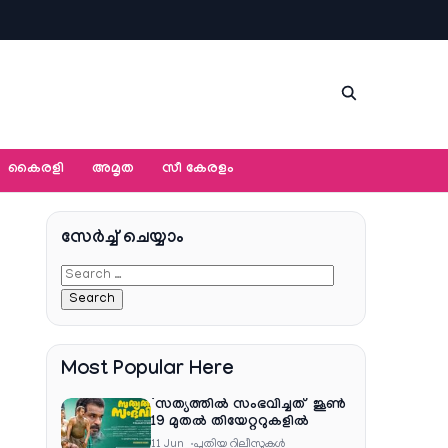
കൈരളി
അമൃത
സീ കേരളം
സേര്‍ച്ച്‌ ചെയ്യാം
Most Popular Here
‘സത്യത്തിൽ സംഭവിച്ചത്’ ജൂൺ
19 മുതൽ തിയേറ്ററുകളിൽ
11 Jun
പുതിയ റിലീസുകള്‍