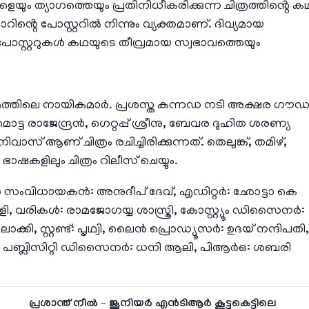
െയും ത്യാഗത്തെയും പ്രതിനിധീകരിക്കുന്ന ചിത്രത്തിൻ്റെ ക
ിൻ്റെ പോസ്റ്ററിൽ നിന്നും വ്യക്തമാണ്. ദിവ്യമായ
 പോസ്റ്ററുകൾ കഥയുടെ തീവ്രമായ സ്വഭാവത്തെയും
രത്തിലെ നായികമാർ. പ്രശസ്ത കന്നഡ നടി അക്ഷര ഗൗ
ൊട്ട രാജേന്ദ്രൻ, ഗെറ്റപ്പ് ശ്രീനു, ബേവര ദുഹിത ശരണ്യ
വാസ് ആണ് ചിത്രം രചിച്ചിരിക്കുന്നത്. തെലുങ്ക്, തമിഴ്,
ഷകളിലും ചിത്രം റിലീസ് ചെയ്യും.
 സംവിധായകൻ: അനുദീപ് ദേവ്, എഡിറ്റർ: ഛോട്ടാ കെ
, വരികൾ: രാമജോഗയ്യ ശാസ്ത്രി, കോസ്റ്റ്യൂം ഡിസൈനർ:
കി, സ്റ്റണ്ട്: പൃഥ്വി, ലൈൻ പ്രൊഡ്യൂസർ: ഉദയ് നന്ദിപതി,
ീഡിയ), പബ്ലിസിറ്റി ഡിസൈനർ: ധനി ആലി, പിആർഒ: ശബരി
പ്രശാന്ത് നീൽ – ജൂനിയർ എൻടിആർ കൂട്ടുകെട്ടിലെ