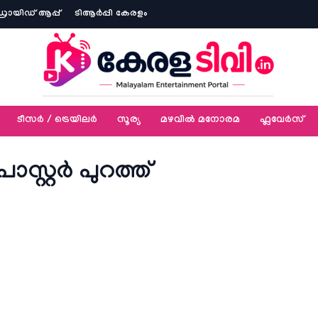
ോയിഡ് ആപ്പ്
ടിആര്‍പ്പി കേരളം
ടീസര്‍ / ട്രെയിലര്‍
സൂര്യ
മഴവിൽ മനോരമ
ഫ്ലവേര്‍സ്
റ്റർ പുറത്ത്