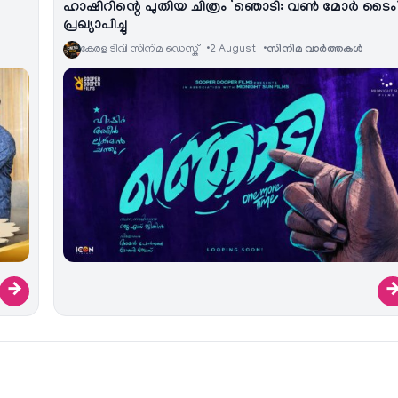
ഹാഷിറിന്റെ പുതിയ ചിത്രം ‘ഞൊടി: വൺ മോർ ടൈം
പ്രഖ്യാപിച്ചു
കേരള ടിവി സിനിമ ഡെസ്ക്
2 August
സിനിമ വാര്‍ത്തകള്‍
→