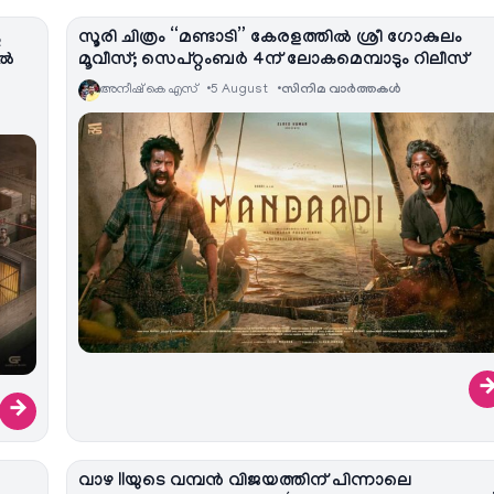
ു
സൂരി ചിത്രം “മണ്ടാടി” കേരളത്തിൽ ശ്രീ ഗോകുലം
കൽ
മൂവീസ്; സെപ്റ്റംബർ 4ന് ലോകമെമ്പാടും റിലീസ്
അനീഷ്‌ കെ എസ്
5 August
സിനിമ വാര്‍ത്തകള്‍
→
വാഴ IIയുടെ വമ്പൻ വിജയത്തിന് പിന്നാലെ