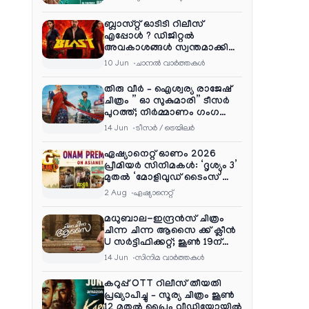
ബ്ലാസ്റ്റ് ഓടിടി റിലീസ്
എപ്പോൾ ? ഡിജിറ്റൽ
അവകാശങ്ങൾ സ്വന്തമാക്കി
നെറ്റ്ഫ്ലിക്സ്
10 Jun
ചാനല്‍ വാര്‍ത്തകള്‍
തിരു വീർ – ഐശ്വര്യ രാജേഷ്
ചിത്രം ” ഓ സുകുമാരി” ടീസർ
പുറത്ത്; നിർമ്മാണം ഗംഗ
എന്റർടൈൻമെന്റ്‌സ്
14 Jun
ടീസര്‍ / ട്രെയിലര്‍
ഏഷ്യാനെറ്റ് ഓണം 2026
പ്രീമിയർ സിനിമകൾ: ‘ദൃശ്യം 3’
മുതൽ ‘മോളിവുഡ് ടൈംസ്’
വരെ ആഘോഷ വിരുന്ന്
2 Aug
ഏഷ്യാനെറ്റ്‌
മധുബാല-ഇന്ദ്രൻസ് ചിത്രം
ചിന്ന ചിന്ന ആസൈ ക്ക് ക്ലീൻ
U സർട്ടിഫിക്കറ്റ്; ജൂൺ 19ന്
ആഗോള റിലീസ്
14 Jun
സിനിമ വാര്‍ത്തകള്‍
കറുപ്പ് OTT റിലീസ് തീയതി
പ്രഖ്യാപിച്ചു – സൂര്യ ചിത്രം ജൂൺ
12 മുതൽ പ്രൈം വീഡിയോയിൽ