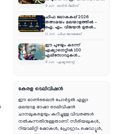
9 Jun
ഓടിടി റിലീസ്
ഫിഫ ലോകകപ്പ് 2026
തത്സമയം മലയാളത്തിൽ –
ഐ. എം. വിജയൻ മുതൽ
ഷൈജു ദാമോദരൻ വരെ
11 Jun
ഫിഫ ലോകകപ്പ്
കമന്ററി സംഘത്തിൽ
ഈ പുഴയും കടന്ന്
ഏഷ്യാനെറ്റിൽ 100
എപ്പിസോഡുകൾ
പൂർത്തിയാക്കി , സംപ്രേഷണം
9 Jun
ഏഷ്യാനെറ്റ്‌
തിങ്കൾ മുതൽ വെള്ളി വരെ
രാത്രി 9:30 ന്
കേരള ടെലിവിഷൻ
ഈ ഓൺലൈൻ പോർട്ടൽ എല്ലാ
ന
മലയാള ഭാഷാ ടെലിവിഷൻ
ചാനലുകളെയും കുറിച്ചുള്ള വിവരങ്ങൾ
നൽകുന്നതിനുള്ളതാണ്. സീരിയലുകൾ,
റിയാലിറ്റി ഷോകൾ, പ്രോഗ്രാം ഷെഡ്യൂൾ,