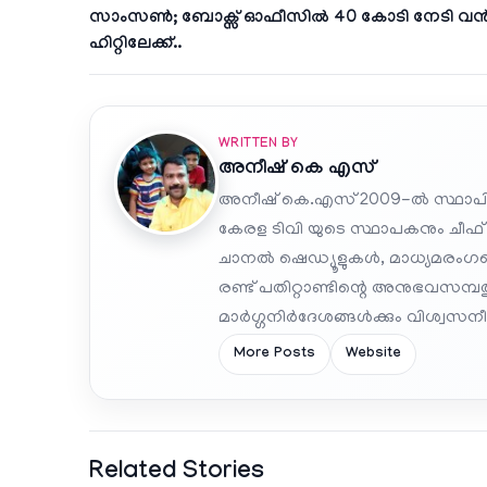
സാംസൺ; ബോക്സ് ഓഫീസിൽ 40 കോടി നേടി വ
ഹിറ്റിലേക്ക്..
WRITTEN BY
അനീഷ്‌ കെ എസ്
അനീഷ് കെ.എസ് 2009-ൽ സ്ഥാപി
കേരള ടിവി യുടെ സ്ഥാപകനും ചീഫ്
ചാനൽ ഷെഡ്യൂളുകൾ, മാധ്യമരംഗത്ത
രണ്ട് പതിറ്റാണ്ടിന്റെ അനുഭവസമ്
മാർഗ്ഗനിർദേശങ്ങൾക്കും വിശ്വസനീയ
More Posts
Website
Related Stories