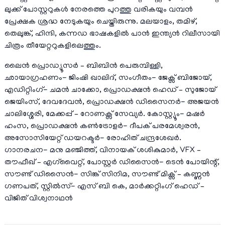
ലുക്ക് പോസ്റ്ററുകൾ നേരത്തെ പുറത്തു വരികയും വമ്പൻ
പ്രേക്ഷക ശ്രദ്ധ നേടുകയും ചെയ്തിരുന്നു. മലയാളം, തമിഴ്,
തെലുങ്ക്, ഹിന്ദി, കന്നഡ ഭാഷകളിൽ പാൻ ഇന്ത്യൻ റിലീസായി
ചിത്രം തീയേറ്ററുകളിലെത്തും.
ലൈൻ പ്രൊഡ്യൂസർ – ബിബിൻ പെരുമ്പിള്ളി,
ഛായാഗ്രഹണം- ജിംഷി ഖാലിദ്, സംഗീതം- ജേക്സ് ബിജോയ്,
എഡിറ്റിംഗ്- ചമൻ ചാക്കോ, പ്രൊഡക്ഷൻ ഹെഡ് – സുജോയ്
ജെയിംസ്, ദേവദേവൻ, പ്രൊഡക്ഷൻ ഡിസൈനർ- അജയൻ
ചാലിശ്ശേരി, മേക്കപ്പ് – റോണക്സ് സേവ്യർ. കോസ്റ്റ്യൂം- മഷർ
ഹംസ, പ്രൊഡക്ഷൻ കൺട്രോളർ- ദീപക് പരമേശ്വരൻ,
അസോസിയേറ്റ് ഡയറക്ടർ- രോഹിത് ചന്ദ്രശേഖർ.
ഗാനരചന- മനു മഞ്ജിത്ത്, വിനായക് ശശികുമാർ, VFX –
തൗഫീഖ് – എഗ്‌വൈറ്റ്, പോസ്റ്റർ ഡിസൈൻ- ടെൻ പോയിന്റ്,
സൗണ്ട് ഡിസൈൻ- സിങ്ക് സിനിമ, സൗണ്ട് മിക്സ് – കണ്ണൻ
ഗണപത്, സ്റ്റിൽസ്- എസ് ബി കെ, മാർക്കറ്റിംഗ് ഹെഡ് –
വിജിത് വിശ്വനാഥൻ