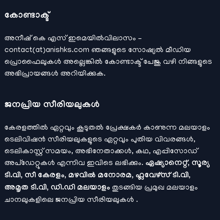
കോണ്ടാക്ട്
അനീഷ്‌ കെ എസ് ഇമെയില്‍വിലാസം –
contact(at)anishks.com ഞങ്ങളുടെ സോഷ്യല്‍ മീഡിയ
പ്രൊഫൈലുകള്‍ അല്ലെങ്കില്‍
കോണ്ടാക്ട്
പേജു വഴി നിങ്ങളുടെ
അഭിപ്രായങ്ങള്‍ അറിയിക്കുക.
ജനപ്രിയ സീരിയലുകള്‍
കേരളത്തിൽ ഏറ്റവും കൂടുതൽ പ്രേക്ഷകർ കാണുന്ന മലയാളം
ടെലിവിഷൻ സീരിയലുകളുടെ ഏറ്റവും പുതിയ വിവരങ്ങൾ,
ടെലികാസ്റ്റ് സമയം, അഭിനേതാക്കൾ, കഥ, എപ്പിസോഡ്
അപ്ഡേറ്റുകൾ എന്നിവ ഇവിടെ ലഭിക്കും.
ഏഷ്യാനെറ്റ്, സൂര്യ
ടി.വി, സീ കേരളം, മഴവിൽ മനോരമ, ഫ്ലവേഴ്സ് ടി.വി,
അമൃത ടി.വി, ഡി.ഡി മലയാളം
തുടങ്ങിയ പ്രമുഖ മലയാളം
ചാനലുകളിലെ ജനപ്രിയ സീരിയലുകൾ .