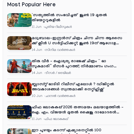
Most Popular Here
‘സത്യത്തിൽ സംഭവിച്ചത്’ ജൂൺ 19 മുതൽ
തിയേറ്ററുകളിൽ
11 Jun
പുതിയ റിലീസുകള്‍
മധുബാല-ഇന്ദ്രൻസ് ചിത്രം ചിന്ന ചിന്ന ആസൈ
ക്ക് ക്ലീൻ U സർട്ടിഫിക്കറ്റ്; ജൂൺ 19ന് ആഗോള
റിലീസ്
14 Jun
സിനിമ വാര്‍ത്തകള്‍
തിരു വീർ – ഐശ്വര്യ രാജേഷ് ചിത്രം ” ഓ
സുകുമാരി” ടീസർ പുറത്ത്; നിർമ്മാണം ഗംഗ
എന്റർടൈൻമെന്റ്‌സ്
14 Jun
ടീസര്‍ / ട്രെയിലര്‍
ബ്ലാസ്റ്റ് ഓടിടി റിലീസ് എപ്പോൾ ? ഡിജിറ്റൽ
അവകാശങ്ങൾ സ്വന്തമാക്കി നെറ്റ്ഫ്ലിക്സ്
10 Jun
ചാനല്‍ വാര്‍ത്തകള്‍
ഫിഫ ലോകകപ്പ് 2026 തത്സമയം മലയാളത്തിൽ –
ഐ. എം. വിജയൻ മുതൽ ഷൈജു ദാമോദരൻ
വരെ കമന്ററി സംഘത്തിൽ
11 Jun
ഫിഫ ലോകകപ്പ്
ഈ പുഴയും കടന്ന് ഏഷ്യാനെറ്റിൽ 100