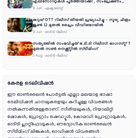
എപ്പിസോഡുകൾ പൂർത്തിയാക്കി , സംപ്രേഷണം
തിങ്കൾ മുതൽ വെള്ളി വരെ രാത്രി 9:30 ന്
9 Jun
ഏഷ്യാനെറ്റ്‌
കറുപ്പ് OTT റിലീസ് തീയതി പ്രഖ്യാപിച്ചു – സൂര്യ ചിത്രം
ജൂൺ 12 മുതൽ പ്രൈം വീഡിയോയിൽ
9 Jun
ഓടിടി റിലീസ്
സത്യത്തിൽ സംഭവിച്ചത് ഒ.ടി.ടി റിലീസ്: ഓഗസ്റ്റ് 7
മുതൽ സൺ നെക്സ്റ്റിൽ സ്ട്രീമിംഗ്
3 Aug
ഓടിടി റിലീസ്
കേരള ടെലിവിഷൻ
ഈ ഓൺലൈൻ പോർട്ടൽ എല്ലാ മലയാള ഭാഷാ
ടെലിവിഷൻ ചാനലുകളെയും കുറിച്ചുള്ള വിവരങ്ങൾ
നൽകുന്നതിനുള്ളതാണ്. സീരിയലുകൾ, റിയാലിറ്റി
ഷോകൾ, പ്രോഗ്രാം ഷെഡ്യൂൾ, കോമഡി പ്രോഗ്രാമുകൾ,
ഓടിടി പ്ലാറ്റ്‌ഫോമുകൾ, ഔദ്യോഗിക ഓൺലൈൻ
സ്ട്രീമിംഗ് ലിങ്കുകൾ, ഓഡിഷൻ വിവരങ്ങൾ