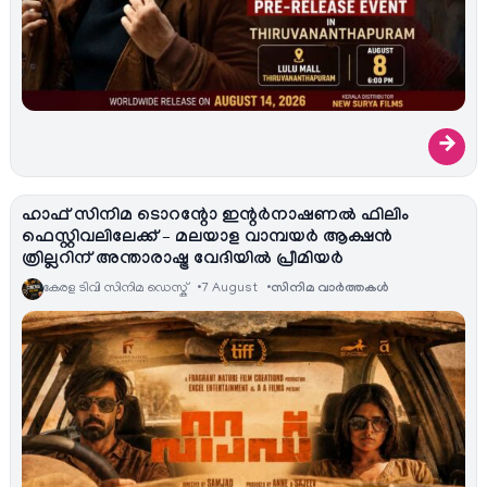
→
ഹാഫ് സിനിമ ടൊറന്റോ ഇന്റർനാഷണൽ ഫിലിം
ഫെസ്റ്റിവലിലേക്ക് – മലയാള വാമ്പയർ ആക്ഷൻ
ത്രില്ലറിന് അന്താരാഷ്ട്ര വേദിയിൽ പ്രീമിയർ
കേരള ടിവി സിനിമ ഡെസ്ക്
7 August
സിനിമ വാര്‍ത്തകള്‍