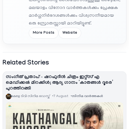
പതിറ്റാണ്ടിന്റെ അനുഭവസമ്പത്തുള്ള അദ്ദേഹം,
മലയാളം വിനോദ വാർത്തകൾക്കും പ്രേക്ഷക
മാർഗ്ഗനിർദേശങ്ങൾക്കും വിശ്വസനീയമായ
ഒരു സ്രോതസ്സായി മാറിയിട്ടുണ്ട്.
More Posts
Website
Related Stories
സംഗീത് പ്രതാപ് – ഷറഫുദീൻ ചിത്രം ഇറ്റ്സ് എ
മെഡിക്കൽ മിറക്കിൾ; ആദ്യ ഗാനം ‘കാതങ്ങൾ ദൂരെ’
പുറത്തിറങ്ങി
കേരള ടിവി സിനിമ ഡെസ്ക്
7 August
സിനിമ വാര്‍ത്തകള്‍