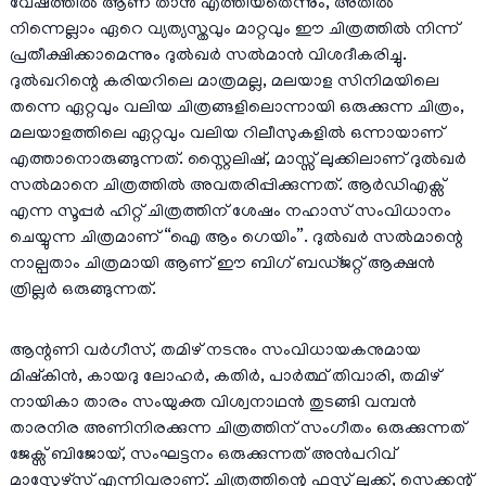
വേഷത്തിൽ ആണ് താൻ എത്തിയതെന്നും, അതിൽ
നിന്നെല്ലാം ഏറെ വ്യത്യസ്തവും മാറ്റവും ഈ ചിത്രത്തിൽ നിന്ന്
പ്രതീക്ഷിക്കാമെന്നും ദുൽഖർ സൽമാൻ വിശദീകരിച്ചു.
ദുൽഖറിന്റെ കരിയറിലെ മാത്രമല്ല, മലയാള സിനിമയിലെ
തന്നെ ഏറ്റവും വലിയ ചിത്രങ്ങളിലൊന്നായി ഒരുക്കുന്ന ചിത്രം,
മലയാളത്തിലെ ഏറ്റവും വലിയ റിലീസുകളിൽ ഒന്നായാണ്
എത്താനൊരുങ്ങുന്നത്. സ്റ്റൈലിഷ്, മാസ്സ് ലുക്കിലാണ് ദുൽഖർ
സൽമാനെ ചിത്രത്തിൽ അവതരിപ്പിക്കുന്നത്. ആർഡിഎക്സ്
എന്ന സൂപ്പർ ഹിറ്റ് ചിത്രത്തിന് ശേഷം നഹാസ് സംവിധാനം
ചെയ്യുന്ന ചിത്രമാണ് “ഐ ആം ഗെയിം”. ദുൽഖർ സൽമാന്റെ
നാല്പതാം ചിത്രമായി ആണ് ഈ ബിഗ് ബഡ്ജറ്റ് ആക്ഷൻ
ത്രില്ലർ ഒരുങ്ങുന്നത്.
ആന്റണി വർഗീസ്, തമിഴ് നടനും സംവിധായകനുമായ
മിഷ്കിൻ, കായദു ലോഹർ, കതിർ, പാർത്ഥ് തിവാരി, തമിഴ്
നായികാ താരം സംയുക്ത വിശ്വനാഥൻ തുടങ്ങി വമ്പൻ
താരനിര അണിനിരക്കുന്ന ചിത്രത്തിന് സംഗീതം ഒരുക്കുന്നത്
ജേക്സ് ബിജോയ്, സംഘട്ടനം ഒരുക്കുന്നത് അൻപറിവ്‌
മാസ്റ്റേഴ്സ് എന്നിവരാണ്. ചിത്രത്തിന്റെ ഫസ്റ്റ് ലുക്ക്, സെക്കന്റ്