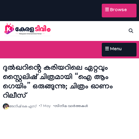
☰ Browse
☰ Menu
ദുൽഖറിൻ്റെ കരിയറിലെ ഏറ്റവും
സ്റ്റൈലിഷ് ചിത്രമായി “ഐ ആം
ഗെയിം” ഒരുങ്ങുന്നു; ചിത്രം ഓണം
റിലീസ്
7 May
സിനിമ വാര്‍ത്തകള്‍
അനീഷ്‌ കെ എസ്