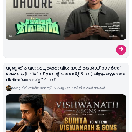
→
സൂര്യ തിരുവനന്തപുരത്ത്; വിശ്വനാഥ് ആൻഡ് സൺസ്
കേരള പ്രീ-റിലീസ് ഇവന്റ് ഓഗസ്റ്റ് 8-ന്, ചിത്രം ആഗോള
റിലീസ് ഓഗസ്റ്റ് 14-ന്
കേരള ടിവി സിനിമ ഡെസ്ക്
7 August
സിനിമ വാര്‍ത്തകള്‍