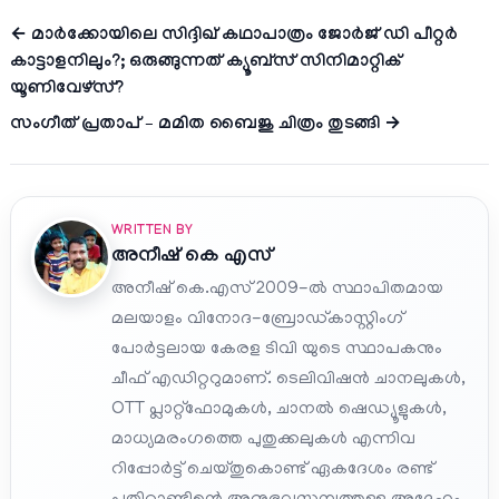
← മാർക്കോയിലെ സിദ്ദിഖ് കഥാപാത്രം ജോർജ് ഡി പീറ്റർ
കാട്ടാളനിലും?; ഒരുങ്ങുന്നത് ക്യൂബ്സ് സിനിമാറ്റിക്
യൂണിവേഴ്സ്?
സംഗീത് പ്രതാപ് – മമിത ബൈജു ചിത്രം തുടങ്ങി →
WRITTEN BY
അനീഷ്‌ കെ എസ്
അനീഷ് കെ.എസ് 2009-ൽ സ്ഥാപിതമായ
മലയാളം വിനോദ-ബ്രോഡ്കാസ്റ്റിംഗ്
പോർട്ടലായ കേരള ടിവി യുടെ സ്ഥാപകനും
ചീഫ് എഡിറ്ററുമാണ്. ടെലിവിഷൻ ചാനലുകൾ,
OTT പ്ലാറ്റ്‌ഫോമുകൾ, ചാനൽ ഷെഡ്യൂളുകൾ,
മാധ്യമരംഗത്തെ പുതുക്കലുകൾ എന്നിവ
റിപ്പോർട്ട് ചെയ്തുകൊണ്ട് ഏകദേശം രണ്ട്