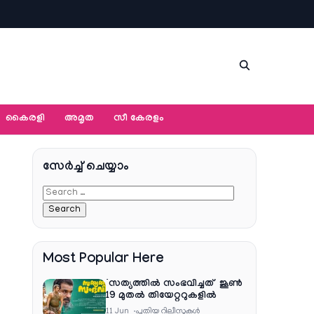
കൈരളി
അമൃത
സീ കേരളം
സേര്‍ച്ച്‌ ചെയ്യാം
Most Popular Here
‘സത്യത്തിൽ സംഭവിച്ചത്’ ജൂൺ
19 മുതൽ തിയേറ്ററുകളിൽ
11 Jun
പുതിയ റിലീസുകള്‍