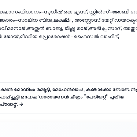
റ, കലാസംവിധാനം-സുധീഷ് കെ എസ്, സ്റ്റിൽസ്-ജോബി 
ത്രാലങ്കാരം-സാലിന ബിനു,ലക്ഷ്മി , അസ്സോസിയേറ്റ് ഡയറക്ട
ിദേവ് മനോജ്,അതുൽ ബാബു, ജിഷ്ണു രാജ്,അഭി പ്രസാദ്, അത
സ്റ്റിൻ ജോയ്,മീഡിയ പ്രൊമോഷൻ-ഫൈസൽ വാഹിദ്,
്ഷൻ മോഡിൽ മമ്മൂട്ടി, മോഹൻലാൽ, കുഞ്ചാക്കോ ബോബൻ;
പ്പ് കൂട്ടി മഹേഷ് നാരായണൻ ചിത്രം “പേട്രിയറ്റ്” പുതിയ
്ഡേറ്റ്. →