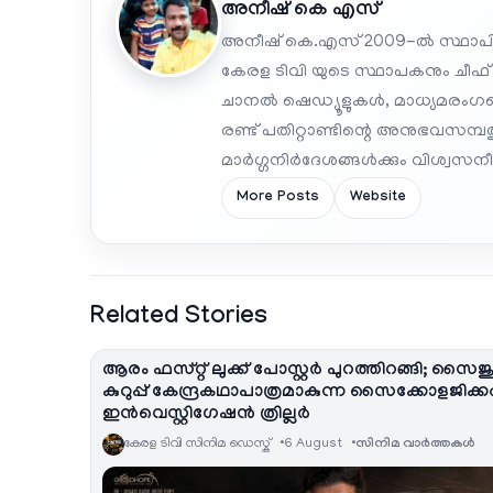
അനീഷ്‌ കെ എസ്
അനീഷ് കെ.എസ് 2009-ൽ സ്ഥാപി
കേരള ടിവി യുടെ സ്ഥാപകനും ചീഫ്
ചാനൽ ഷെഡ്യൂളുകൾ, മാധ്യമരംഗത്ത
രണ്ട് പതിറ്റാണ്ടിന്റെ അനുഭവസമ്
മാർഗ്ഗനിർദേശങ്ങൾക്കും വിശ്വസനീയ
More Posts
Website
Related Stories
ആരം ഫസ്റ്റ് ലുക്ക് പോസ്റ്റർ പുറത്തിറങ്ങി; സൈജ
കുറുപ്പ് കേന്ദ്രകഥാപാത്രമാകുന്ന സൈക്കോളജിക്
ഇൻവെസ്റ്റിഗേഷൻ ത്രില്ലർ
കേരള ടിവി സിനിമ ഡെസ്ക്
6 August
സിനിമ വാര്‍ത്തകള്‍