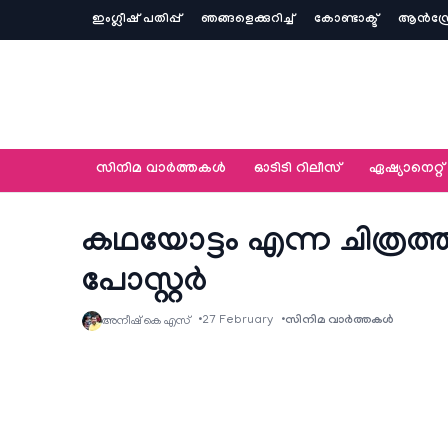
ഇംഗ്ലീഷ് പതിപ്പ്
ഞങ്ങളെക്കുറിച്ച്‌
കോണ്ടാക്ട്
ആൻഡ്ര
സിനിമ വാര്‍ത്തകള്‍
ഓടിടി റിലീസ്
ഏഷ്യാനെറ്റ്‌
കഥയോട്ടം എന്ന ചിത്രത്
പോസ്റ്റർ
27 February
സിനിമ വാര്‍ത്തകള്‍
അനീഷ്‌ കെ എസ്