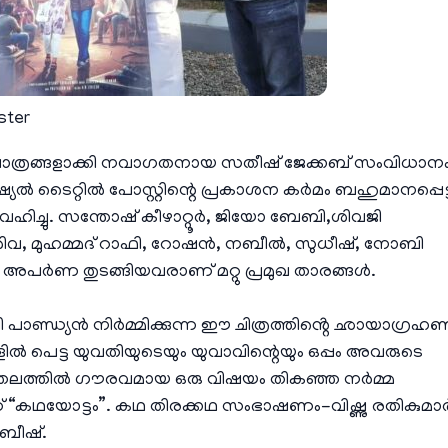
ster
പാത്രങ്ങളാക്കി നവാഗതനായ സതീഷ് ജേക്കബ് സംവിധാന
ഫീഷ്യൽ ടൈറ്റിൽ പോസ്റ്റിന്റെ പ്രകാശന കർമം ബഹുമാനപ്പെട്
വഹിച്ചു. സന്തോഷ്‌ കീഴാറ്റൂർ, ജിയോ ബേബി,ശിവജി
 ശിവ, മുഹമ്മദ്‌ റാഫി, റോഷൻ, നബീൽ, സുധീഷ്, നോബി
്ണൻ, അപർണ തുടങ്ങിയവരാണ് മറ്റു പ്രമുഖ താരങ്ങൾ.
 പാണ്ഡ്യൻ നിർമ്മിക്കുന്ന ഈ ചിത്രത്തിൻ്റെ ഛായാഗ്രഹ
തങ്ങളിൽ പെട്ട യുവതിയുടെയും യുവാവിന്റെയും ഒപ്പം അവരുടെ
ചാത്തലത്തിൽ ഗൗരവമായ ഒരു വിഷയം തികഞ്ഞ നർമ്മ
ാണ് “കഥയോട്ടം”. കഥ തിരക്കഥ സംഭാഷണം-വിഷ്ണു രതികുമാർ
ബീഷ്.