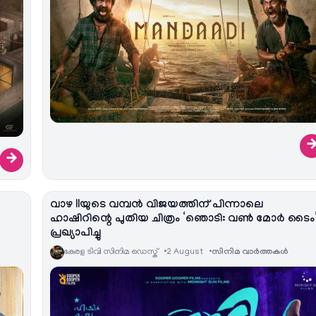
→
വാഴ IIയുടെ വമ്പൻ വിജയത്തിന് പിന്നാലെ
ഹാഷിറിന്റെ പുതിയ ചിത്രം ‘ഞൊടി: വൺ മോർ ടൈം
പ്രഖ്യാപിച്ചു
കേരള ടിവി സിനിമ ഡെസ്ക്
2 August
സിനിമ വാര്‍ത്തകള്‍