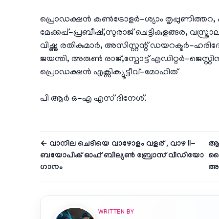
പ്രൊഡക്ഷൻ കൺട്രോളർ-ശ്യാം തൃപ്പുണിത്ത
മേക്കപ്പ്-പ്രബീഷ്,സുരാജ് ചെട്ടികുളങ്ങര, വസ്
വിഷ്ണു രതികുമാർ, അസിസ്റ്റന്റ് ഡയറക്ടർ-ഹര
ജയന്തി, അരുൺ രാജ്,സ്പോട്ട് എഡിറ്റർ-ജെ
പ്രൊഡക്ഷൻ എക്സിക്യൂട്ടീവ്-മോഹിത്
പി ആർ ഒ-എ എസ് ദിനേശ്.
← വാനില ചെടിയെ വാഴോളം വളര് , വാഴ II-
ആക
ബയോപിക് ഓഫ് ബില്യണ്‍ ബ്രോസ് വീഡിയോ
ഹൈ
ഗാനം
അപ
WRITTEN BY