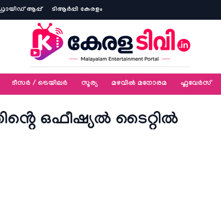
ോയിഡ് ആപ്പ്
ടിആര്‍പ്പി കേരളം
ടീസര്‍ / ട്രെയിലര്‍
സൂര്യ
മഴവിൽ മനോരമ
ഫ്ലവേര്‍സ്
തിൻ്റെ ഒഫീഷ്യൽ ടൈറ്റിൽ