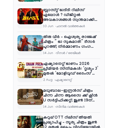
ബ്ലാസ്റ്റ് ഓടിടി റിലീസ്
എപ്പോൾ ? ഡിജിറ്റൽ
അവകാശങ്ങൾ സ്വന്തമാക്കി
നെറ്റ്ഫ്ലിക്സ്
10 Jun
ചാനല്‍ വാര്‍ത്തകള്‍
തിരു വീർ – ഐശ്വര്യ രാജേഷ്
ചിത്രം ” ഓ സുകുമാരി” ടീസർ
പുറത്ത്; നിർമ്മാണം ഗംഗ
എന്റർടൈൻമെന്റ്‌സ്
14 Jun
ടീസര്‍ / ട്രെയിലര്‍
ഏഷ്യാനെറ്റ് ഓണം 2026
പ്രീമിയർ സിനിമകൾ: ‘ദൃശ്യം 3’
മുതൽ ‘മോളിവുഡ് ടൈംസ്’
വരെ ആഘോഷ വിരുന്ന്
2 Aug
ഏഷ്യാനെറ്റ്‌
മധുബാല-ഇന്ദ്രൻസ് ചിത്രം
ചിന്ന ചിന്ന ആസൈ ക്ക് ക്ലീൻ
U സർട്ടിഫിക്കറ്റ്; ജൂൺ 19ന്
ആഗോള റിലീസ്
14 Jun
സിനിമ വാര്‍ത്തകള്‍
കറുപ്പ് OTT റിലീസ് തീയതി
പ്രഖ്യാപിച്ചു – സൂര്യ ചിത്രം ജൂൺ
12 മുതൽ പ്രൈം വീഡിയോയിൽ