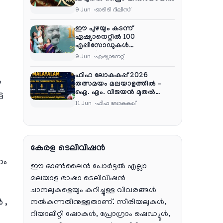
9 Jun
ഓടിടി റിലീസ്
ഈ പുഴയും കടന്ന്
ഏഷ്യാനെറ്റിൽ 100
എപ്പിസോഡുകൾ
പൂർത്തിയാക്കി , സംപ്രേഷണം
9 Jun
ഏഷ്യാനെറ്റ്‌
തിങ്കൾ മുതൽ വെള്ളി വരെ
രാത്രി 9:30 ന്
ഫിഫ ലോകകപ്പ് 2026
ം
തത്സമയം മലയാളത്തിൽ –
ഐ. എം. വിജയൻ മുതൽ
ട
ഷൈജു ദാമോദരൻ വരെ
11 Jun
ഫിഫ ലോകകപ്പ്
കമന്ററി സംഘത്തിൽ
കേരള ടെലിവിഷൻ
ണം
ഈ ഓൺലൈൻ പോർട്ടൽ എല്ലാ
മലയാള ഭാഷാ ടെലിവിഷൻ
ചാനലുകളെയും കുറിച്ചുള്ള വിവരങ്ങൾ
 ,
നൽകുന്നതിനുള്ളതാണ്. സീരിയലുകൾ,
റിയാലിറ്റി ഷോകൾ, പ്രോഗ്രാം ഷെഡ്യൂൾ,