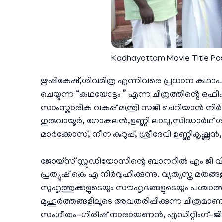
Kadhayottam Movie Title Po
ഋഷികേഷ്,ശിവമിത്ര എന്നിവരെ പ്രധാന കഥാ
ചെയ്യുന്ന “കഥയോട്ടം ” എന്ന ചിത്രത്തിൻ്റെ ഒ
സാംസ്കാരിക വകുപ്പ് മന്ത്രി സജി ചെറിയാൻ നിർ
ഗുരുവായൂർ, ഗോകുലൻ,ഉണ്ണി ലാലു,സിദ്ധാർഥ്
മാർക്കോസ്, നീന കുറുപ്പ്, ശ്രീദേവി ഉണ്ണികൃഷ
ജോയ്‌സ് സ്റ്റുഡിയോസിന്റെ ബാനറിൽ എം ജി വി
പ്രത്യുഷ് കെ എ നിർവ്വഹിക്കുന്നു. വ്യത്യസ്ത മ
സുഹൃത്തുക്കളുടെയും സൗഹൃദങ്ങളുടെയും പശ്
മുഹൂർത്തങ്ങളിലൂടെ അവതരിപ്പിക്കുന്ന ചിത്രമ
സംഗീതം-ഗിരീഷ് നാരായണൻ, എഡിറ്റിംഗ്-ജി