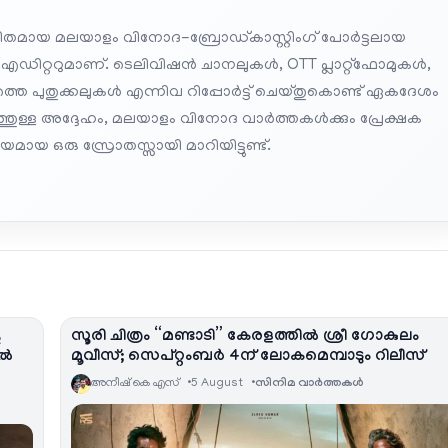
തമായ മലയാളം വിനോദ-ബ്രോഡ്കാസ്റ്റിംഗ് പോർട്ടലായ
 എഡിറ്ററുമാണ്. ടെലിവിഷൻ ചാനലുകൾ, OTT പ്ലാറ്റ്‌ഫോമുകൾ,
െ പുതുക്കലുകൾ എന്നിവ റിപ്പോർട്ട് ചെയ്തുകൊണ്ട് ഏകദേശം
പത്തുള്ള അദ്ദേഹം, മലയാളം വിനോദ വാർത്തകൾക്കും പ്രേക്ഷക
മായ ഒരു സ്രോതസ്സായി മാറിയിട്ടുണ്ട്.
ു
സൂരി ചിത്രം “മണ്ടാടി” കേരളത്തിൽ ശ്രീ ഗോകുലം
കൽ
മൂവീസ്; സെപ്റ്റംബർ 4ന് ലോകമെമ്പാടും റിലീസ്
അനീഷ്‌ കെ എസ്
5 August
സിനിമ വാര്‍ത്തകള്‍