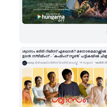
ശ്വാസം ഒടിടി റിലീസ് എപ്പോൾ? മനോരമമാക്സിൽ
ഉടൻ സ്ട്രീമിംഗ് – ‘കംമിംഗ് സൂൺ’ പട്ടികയിൽ ചിത്
കേരള ടിവി വെബ് സീരീസ് & ഒടിടി ഡെസ്ക്
4 August
ഓടിടി റ