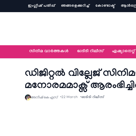
ഇംഗ്ലീഷ് പതിപ്പ്
ഞങ്ങളെക്കുറിച്ച്‌
കോണ്ടാക്ട്
ആൻഡ്ര
സിനിമ വാര്‍ത്തകള്‍
ഓടിടി റിലീസ്
ഏഷ്യാനെറ്റ്‌
ഡിജിറ്റൽ വില്ലേജ് സിനി
മനോരമമാക്സ് ആരംഭിച്ചിരി
22 March
ഓടിടി റിലീസ്
അനീഷ്‌ കെ എസ്