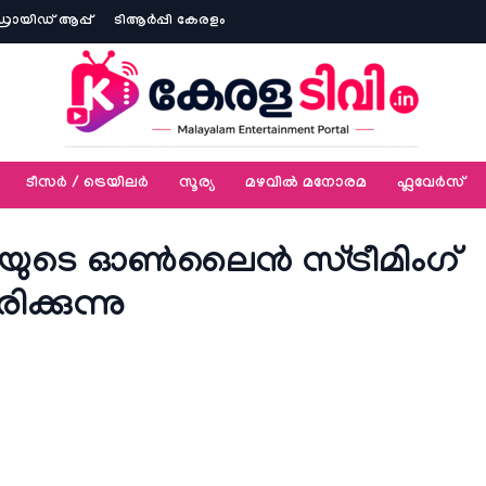
ോയിഡ് ആപ്പ്
ടിആര്‍പ്പി കേരളം
ടീസര്‍ / ട്രെയിലര്‍
സൂര്യ
മഴവിൽ മനോരമ
ഫ്ലവേര്‍സ്
മയുടെ ഓണ്‍ലൈന്‍ സ്ട്രീമിംഗ്
ക്കുന്നു