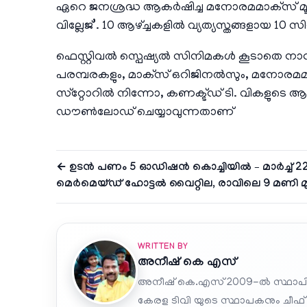
ഏറെ ജനശ്രദ്ധ ആകർഷിച്ച മനോരമമാക്‌സ് മ
വില്ലേജ്’. 10 ആഴ്ച്ചകളിൽ വ്യത്യസ്തങ്ങളായ 
ഫെസ്റ്റിവൽ സ്പെഷ്യൽ സിനിമകൾ കൂടാതെ നാ
പരമ്പരകളും, മാക്‌സ് ഒറിജിനൽസും, മനോരമമാക്
സ്‌റ്റോറിൽ നിന്നോ, കണക്ട്ഡ് ടി. വികളുടെ ആപ
ഡൗൺലോഡ് ചെയ്യാവുന്നതാണ്
← ഉടൻ പണം 5 ഓഡിഷൻ കൊച്ചിയിൽ – മാർച്ച് 22
മെർമെയ്ഡ് ഹോട്ടൽ വൈറ്റില, രാവിലെ 9 മണി 
WRITTEN BY
അനീഷ്‌ കെ എസ്
അനീഷ് കെ.എസ് 2009-ൽ സ്ഥാപി
കേരള ടിവി യുടെ സ്ഥാപകനും ചീഫ്