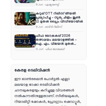
പൂർത്തിയാക്കി , സംപ്രേഷണം
9 Jun
ഏഷ്യാനെറ്റ്‌
തിങ്കൾ മുതൽ വെള്ളി വരെ
രാത്രി 9:30 ന്
കറുപ്പ് OTT റിലീസ് തീയതി
പ്രഖ്യാപിച്ചു – സൂര്യ ചിത്രം ജൂൺ
12 മുതൽ പ്രൈം വീഡിയോയിൽ
9 Jun
ഓടിടി റിലീസ്
ഫിഫ ലോകകപ്പ് 2026
തത്സമയം മലയാളത്തിൽ –
ഐ. എം. വിജയൻ മുതൽ
ഷൈജു ദാമോദരൻ വരെ
11 Jun
ഫിഫ ലോകകപ്പ്
കമന്ററി സംഘത്തിൽ
കേരള ടെലിവിഷൻ
ഈ ഓൺലൈൻ പോർട്ടൽ എല്ലാ
മലയാള ഭാഷാ ടെലിവിഷൻ
ചാനലുകളെയും കുറിച്ചുള്ള വിവരങ്ങൾ
നൽകുന്നതിനുള്ളതാണ്. സീരിയലുകൾ,
റിയാലിറ്റി ഷോകൾ, പ്രോഗ്രാം ഷെഡ്യൂൾ,