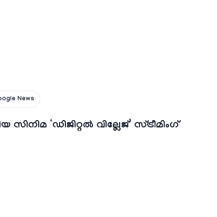
oogle News
 സിനിമ ‘ഡിജിറ്റൽ വില്ലേജ്’ സ്ട്രീമിംഗ്