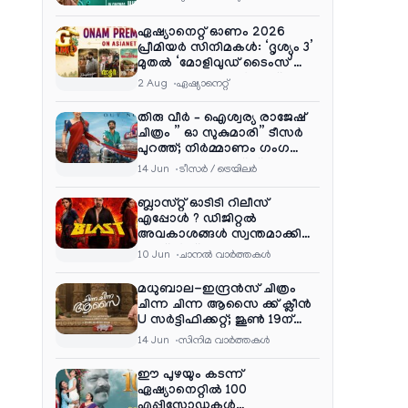
ഏഷ്യാനെറ്റ് ഓണം 2026
പ്രീമിയർ സിനിമകൾ: ‘ദൃശ്യം 3’
മുതൽ ‘മോളിവുഡ് ടൈംസ്’
വരെ ആഘോഷ വിരുന്ന്
2 Aug
ഏഷ്യാനെറ്റ്‌
തിരു വീർ – ഐശ്വര്യ രാജേഷ്
ചിത്രം ” ഓ സുകുമാരി” ടീസർ
പുറത്ത്; നിർമ്മാണം ഗംഗ
എന്റർടൈൻമെന്റ്‌സ്
14 Jun
ടീസര്‍ / ട്രെയിലര്‍
ബ്ലാസ്റ്റ് ഓടിടി റിലീസ്
എപ്പോൾ ? ഡിജിറ്റൽ
അവകാശങ്ങൾ സ്വന്തമാക്കി
നെറ്റ്ഫ്ലിക്സ്
10 Jun
ചാനല്‍ വാര്‍ത്തകള്‍
മധുബാല-ഇന്ദ്രൻസ് ചിത്രം
ചിന്ന ചിന്ന ആസൈ ക്ക് ക്ലീൻ
U സർട്ടിഫിക്കറ്റ്; ജൂൺ 19ന്
ആഗോള റിലീസ്
14 Jun
സിനിമ വാര്‍ത്തകള്‍
ഈ പുഴയും കടന്ന്
ഏഷ്യാനെറ്റിൽ 100
എപ്പിസോഡുകൾ