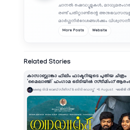
ചാനൽ ഷെഡ്യൂളുകൾ, മാധ്യമരംഗത്ത
രണ്ട് പതിറ്റാണ്ടിന്റെ അനുഭവസമ്
മാർഗ്ഗനിർദേശങ്ങൾക്കും വിശ്വസനീയ
More Posts
Website
Related Stories
കാസാബ്ലാങ്കാ ഫിലിം ഫാക്ടറിയുടെ പുതിയ ചിത്രം
‘മൈലാഞ്ചി’ ഹംഗാമ ഒടിടിയിൽ സ്ട്രീമിംഗ് ആരംഭിച
കേരള ടിവി വെബ് സീരീസ് & ഒടിടി ഡെസ്ക്
6 August
ഓടിടി റ