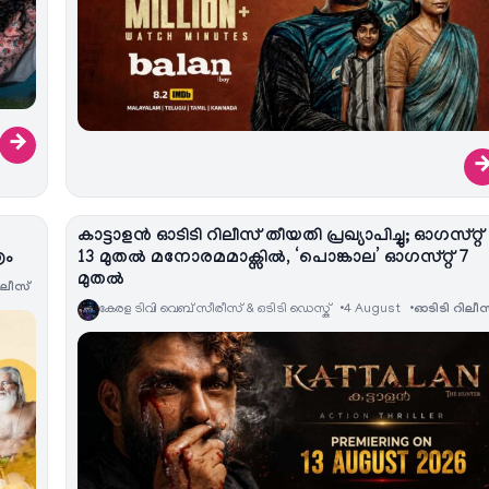
→
കാട്ടാളൻ ഓടിടി റിലീസ് തീയതി പ്രഖ്യാപിച്ചു; ഓഗസ്റ്റ്
രം
13 മുതൽ മനോരമമാക്സിൽ, ‘പൊങ്കാല’ ഓഗസ്റ്റ് 7
മുതൽ
ിലീസ്
കേരള ടിവി വെബ് സീരീസ് & ഒടിടി ഡെസ്ക്
4 August
ഓടിടി റിലീസ