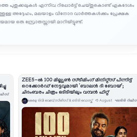
െ പുതുക്കലുകൾ എന്നിവ റിപ്പോർട്ട് ചെയ്തുകൊണ്ട് ഏകദേശം
പത്തുള്ള അദ്ദേഹം, മലയാളം വിനോദ വാർത്തകൾക്കും പ്രേക്ഷക
മായ ഒരു സ്രോതസ്സായി മാറിയിട്ടുണ്ട്.
ZEE5-ൽ 100 മില്ല്യൺ സ്ട്രീമിംഗ് മിനിറ്റ്സ് പിന്നിട്ട്
്ചു
റെക്കോർഡ് നേട്ടവുമായി ‘ബാലൻ ദി ബോയ്’;
ചിദംബരം ചിത്രം ഒടിടിയിലും വമ്പൻ ഹിറ്റ്
ിലീസ്
കേരള ടിവി വെബ് സീരീസ് & ഒടിടി ഡെസ്ക്
5 August
ഓടിടി റിലീസ