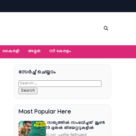
കൈരളി
അമൃത
സീ കേരളം
സേര്‍ച്ച്‌ ചെയ്യാം
Most Popular Here
‘സത്യത്തിൽ സംഭവിച്ചത്’ ജൂൺ
19 മുതൽ തിയേറ്ററുകളിൽ
11 Jun
പുതിയ റിലീസുകള്‍