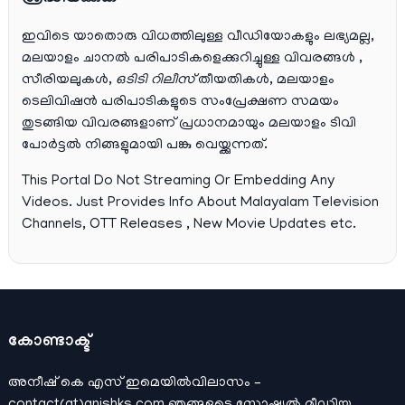
ഇവിടെ യാതൊരു വിധത്തിലുള്ള വീഡിയോകളും ലഭ്യമല്ല,
മലയാളം ചാനല്‍ പരിപാടികളെക്കുറിച്ചുള്ള വിവരങ്ങള്‍ ,
സീരിയലുകള്‍,
ഒടിടി റിലീസ്
തീയതികള്‍, മലയാളം
ടെലിവിഷന്‍ പരിപാടികളുടെ സംപ്രേക്ഷണ സമയം
തുടങ്ങിയ വിവരങ്ങളാണ് പ്രധാനമായും മലയാളം ടിവി
പോര്‍ട്ടല്‍ നിങ്ങളുമായി പങ്കു വെയ്ക്കുന്നത്.
This Portal Do Not Streaming Or Embedding Any
Videos. Just Provides Info About Malayalam Television
Channels, OTT Releases , New Movie Updates etc.
കോണ്ടാക്ട്
അനീഷ്‌ കെ എസ് ഇമെയില്‍വിലാസം –