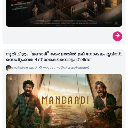
→
സൂരി ചിത്രം “മണ്ടാടി” കേരളത്തിൽ ശ്രീ ഗോകുലം മൂവീസ്;
സെപ്റ്റംബർ 4ന് ലോകമെമ്പാടും റിലീസ്
അനീഷ്‌ കെ എസ്
5 August
സിനിമ വാര്‍ത്തകള്‍