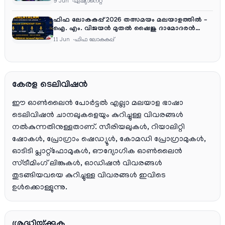
9 Jun
ഏഷ്യാനെറ്റ്‌
ഫിഫ ലോകകപ്പ് 2026 തത്സമയം മലയാളത്തിൽ –
ഐ. എം. വിജയൻ മുതൽ ഷൈജു ദാമോദരൻ
വരെ കമന്ററി സംഘത്തിൽ
11 Jun
ഫിഫ ലോകകപ്പ്
കേരള ടെലിവിഷൻ
ഈ ഓൺലൈൻ പോർട്ടൽ എല്ലാ മലയാള ഭാഷാ
ടെലിവിഷൻ ചാനലുകളെയും കുറിച്ചുള്ള വിവരങ്ങൾ
നൽകുന്നതിനുള്ളതാണ്. സീരിയലുകൾ, റിയാലിറ്റി
ഷോകൾ, പ്രോഗ്രാം ഷെഡ്യൂൾ, കോമഡി പ്രോഗ്രാമുകൾ,
ഓടിടി പ്ലാറ്റ്‌ഫോമുകൾ, ഔദ്യോഗിക ഓൺലൈൻ
സ്ട്രീമിംഗ് ലിങ്കുകൾ, ഓഡിഷൻ വിവരങ്ങൾ
തുടങ്ങിയവയെ കുറിച്ചുള്ള വിവരങ്ങൾ ഇവിടെ
ഉൾക്കൊള്ളുന്നു.
ശ്രദ്ധിയ്ക്കുക