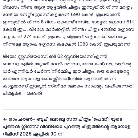
ബുധനാഴ്ച-49 കോടി രൂപ, വ്യാഴാഴ്ച-53 കോടി രൂപ. എട്ടു
ദിവസം നീണ്ട ആദ്യ ആഴ്ചയിൽ ചിത്രം ഇന്ത്യയിൽ നിന്ന് മാത്രം
നേടിയ നെറ്റ് ഗ്രോസ് കളക്ഷൻ 690 കോടി രൂപയാണ്.
ഇന്ത്യയിൽ നിന്നു 8 ദിനം കൊണ്ട് നേടിയ ടോട്ടൽ ഗ്രോസ് 814
കോടി രൂപ. വിദേശ മാർക്കറ്റിൽ നിന്നും ചിത്രം നേടിയ ഗ്രോസ്
കളക്ഷൻ 274 കോടി രൂപയും, ചിത്രത്തിന്റെ ലോകമെമ്പാടും
നിന്നുള്ള ആകെ ഗ്രോസ് കളക്ഷൻ 1088 കോടി രൂപയുമാണ്.
ജിയോ സ്റ്റുഡിയോസ്, ബി 62 സ്റ്റുഡിയോസ് എന്നീ
ബാനറുകളിൽ ജ്യോതി ദേശ്പാണ്ഡെ, ലോകേഷ് ധർ, ആദിത്യ
ധർ എന്നിവർ ചേർന്ന് നിർമ്മിച്ച ഈ ചിത്രം, ഒരു കൊടുങ്കാറ്റു
പോലെ ആഗോള ബോക്സ് ഓഫീസിൽ ആഞ്ഞടിക്കുന്ന
കാഴ്ചക്കാണ് ഇന്ത്യൻ സിനിമാ ലോകം സാക്ഷ്യം വഹിക്കുന്നത്.
പിആർഒ – ശബരി
← രാം ചരൺ- ബുചി ബാബു സന ചിത്രം ‘പെദ്ധി’ യുടെ
പുത്തൻ ഗ്ലിമ്പ്സ് വീഡിയോ പുറത്ത്; ചിത്രത്തിന്റെ ആഗോള
റിലീസ് 2026 ഏപ്രിൽ 30 ന്