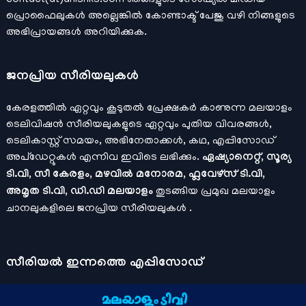
contact(at)anishks.com ഞങ്ങളുടെ സോഷ്യല്‍ മീഡിയ
പ്രൊഫൈലുകള്‍ അല്ലെങ്കില്‍
കോണ്ടാക്ട്
പേജു വഴി നിങ്ങളുടെ
അഭിപ്രായങ്ങള്‍ അറിയിക്കുക.
ജനപ്രിയ സീരിയലുകള്‍
കേരളത്തിൽ ഏറ്റവും കൂടുതൽ പ്രേക്ഷകർ കാണുന്ന മലയാളം
ടെലിവിഷൻ സീരിയലുകളുടെ ഏറ്റവും പുതിയ വിവരങ്ങൾ,
ടെലികാസ്റ്റ് സമയം, അഭിനേതാക്കൾ, കഥ, എപ്പിസോഡ്
അപ്ഡേറ്റുകൾ എന്നിവ ഇവിടെ ലഭിക്കും.
ഏഷ്യാനെറ്റ്, സൂര്യ
ടി.വി, സീ കേരളം, മഴവിൽ മനോരമ, ഫ്ലവേഴ്സ് ടി.വി,
അമൃത ടി.വി, ഡി.ഡി മലയാളം
തുടങ്ങിയ പ്രമുഖ മലയാളം
ചാനലുകളിലെ ജനപ്രിയ സീരിയലുകൾ .
സീരിയല്‍ ഇന്നത്തെ എപ്പിസോഡ്
ചാനലുകളുടെ ഔദ്യോഗിക മൊബൈല്‍ ആപ്പുകള്‍ , ഒഫിഷ്യല്‍