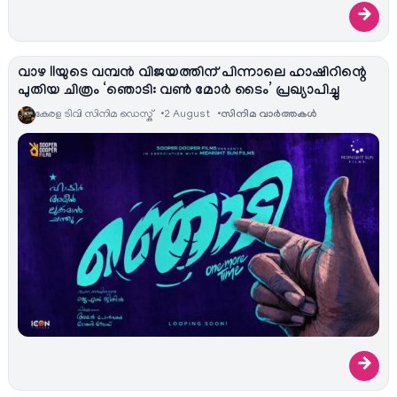
→
വാഴ IIയുടെ വമ്പൻ വിജയത്തിന് പിന്നാലെ ഹാഷിറിന്റെ
പുതിയ ചിത്രം ‘ഞൊടി: വൺ മോർ ടൈം’ പ്രഖ്യാപിച്ചു
കേരള ടിവി സിനിമ ഡെസ്ക്
2 August
സിനിമ വാര്‍ത്തകള്‍
→