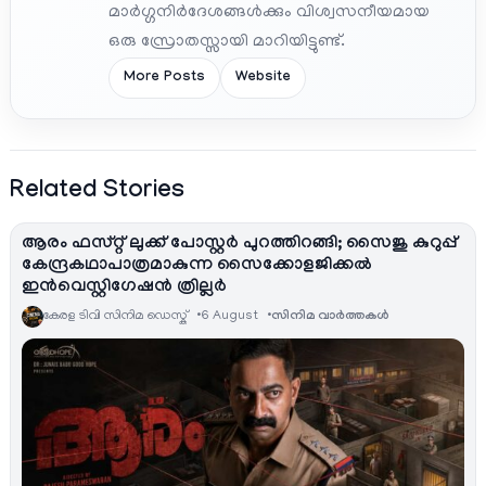
മാർഗ്ഗനിർദേശങ്ങൾക്കും വിശ്വസനീയമായ
ഒരു സ്രോതസ്സായി മാറിയിട്ടുണ്ട്.
More Posts
Website
Related Stories
ആരം ഫസ്റ്റ് ലുക്ക് പോസ്റ്റർ പുറത്തിറങ്ങി; സൈജു കുറുപ്പ്
കേന്ദ്രകഥാപാത്രമാകുന്ന സൈക്കോളജിക്കൽ
ഇൻവെസ്റ്റിഗേഷൻ ത്രില്ലർ
കേരള ടിവി സിനിമ ഡെസ്ക്
6 August
സിനിമ വാര്‍ത്തകള്‍