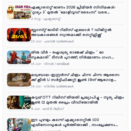
ഏഷ്യാനെറ്റ് ഓണം 2026 പ്രീമിയർ സിനിമകൾ:
‘ദൃശ്യം 3’ മുതൽ ‘മോളിവുഡ് ടൈംസ്’ വരെ
ആഘോഷ വിരുന്ന്
2 Aug
ഏഷ്യാനെറ്റ്‌
ബ്ലാസ്റ്റ് ഓടിടി റിലീസ് എപ്പോൾ ? ഡിജിറ്റൽ
അവകാശങ്ങൾ സ്വന്തമാക്കി നെറ്റ്ഫ്ലിക്സ്
10 Jun
ചാനല്‍ വാര്‍ത്തകള്‍
തിരു വീർ – ഐശ്വര്യ രാജേഷ് ചിത്രം ” ഓ
സുകുമാരി” ടീസർ പുറത്ത്; നിർമ്മാണം ഗംഗ
എന്റർടൈൻമെന്റ്‌സ്
14 Jun
ടീസര്‍ / ട്രെയിലര്‍
മധുബാല-ഇന്ദ്രൻസ് ചിത്രം ചിന്ന ചിന്ന ആസൈ
ക്ക് ക്ലീൻ U സർട്ടിഫിക്കറ്റ്; ജൂൺ 19ന് ആഗോള
റിലീസ്
14 Jun
സിനിമ വാര്‍ത്തകള്‍
കറുപ്പ് OTT റിലീസ് തീയതി പ്രഖ്യാപിച്ചു – സൂര്യ ചിത്രം
ജൂൺ 12 മുതൽ പ്രൈം വീഡിയോയിൽ
9 Jun
ഓടിടി റിലീസ്
ഈ പുഴയും കടന്ന് ഏഷ്യാനെറ്റിൽ 100
എപ്പിസോഡുകൾ പൂർത്തിയാക്കി , സംപ്രേഷണം
തിങ്കൾ മുതൽ വെള്ളി വരെ രാത്രി 9:30 ന്