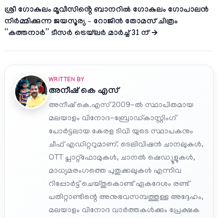
ശ്രീ ഗോകുലം മൂവീസിൻ്റെ ബാനറിൽ ഗോകുലം ഗോപാലൻ
നിർമ്മിക്കുന്ന ജയസൂര്യ – റോജിൻ തോമസ് ചിത്രം
“കത്തനാർ” ടീസർ ട്രെയ്‌ലർ മാർച്ച് 31 ന് →
WRITTEN BY
അനീഷ്‌ കെ എസ്
അനീഷ് കെ.എസ് 2009-ൽ സ്ഥാപിതമായ
മലയാളം വിനോദ-ബ്രോഡ്കാസ്റ്റിംഗ്
പോർട്ടലായ കേരള ടിവി യുടെ സ്ഥാപകനും
ചീഫ് എഡിറ്ററുമാണ്. ടെലിവിഷൻ ചാനലുകൾ,
OTT പ്ലാറ്റ്‌ഫോമുകൾ, ചാനൽ ഷെഡ്യൂളുകൾ,
മാധ്യമരംഗത്തെ പുതുക്കലുകൾ എന്നിവ
റിപ്പോർട്ട് ചെയ്തുകൊണ്ട് ഏകദേശം രണ്ട്
പതിറ്റാണ്ടിന്റെ അനുഭവസമ്പത്തുള്ള അദ്ദേഹം,
മലയാളം വിനോദ വാർത്തകൾക്കും പ്രേക്ഷക