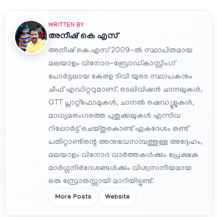
WRITTEN BY
അനീഷ്‌ കെ എസ്
അനീഷ് കെ.എസ് 2009-ൽ സ്ഥാപിതമായ
മലയാളം വിനോദ-ബ്രോഡ്കാസ്റ്റിംഗ്
പോർട്ടലായ കേരള ടിവി യുടെ സ്ഥാപകനും
ചീഫ് എഡിറ്ററുമാണ്. ടെലിവിഷൻ ചാനലുകൾ,
OTT പ്ലാറ്റ്‌ഫോമുകൾ, ചാനൽ ഷെഡ്യൂളുകൾ,
മാധ്യമരംഗത്തെ പുതുക്കലുകൾ എന്നിവ
റിപ്പോർട്ട് ചെയ്തുകൊണ്ട് ഏകദേശം രണ്ട്
പതിറ്റാണ്ടിന്റെ അനുഭവസമ്പത്തുള്ള അദ്ദേഹം,
മലയാളം വിനോദ വാർത്തകൾക്കും പ്രേക്ഷക
മാർഗ്ഗനിർദേശങ്ങൾക്കും വിശ്വസനീയമായ
ഒരു സ്രോതസ്സായി മാറിയിട്ടുണ്ട്.
More Posts
Website