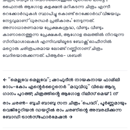
ചിത്രം, വെറും 11 ദിവസത്തിനുള്ളിൽ ധുരന്ധർ പാർട്ട് 1
ഫൈനൽ ആഗോള കളക്ഷൻ മറികടന്ന ചിത്രം എന്നീ
റെക്കോർഡുകൾ സ്ഥാപിച്ചു കൊണ്ട് റെക്കോർഡ് വിജയവും
നേട്ടവുമാണ് ‘ധുരന്ധർ പ്രതികാരം’ നേടുന്നത്.
അസാധാരണമായ പ്രേക്ഷകശ്രദ്ധ, വീണ്ടും വീണ്ടും
കാണാനെത്തുന്ന പ്രേക്ഷകർ, ആഗോള തലത്തിൽ നിറയുന്ന
സിനിമാശാലകൾ എന്നിവയിലൂടെ ബോക്സ് ഓഫീസിൽ
മറ്റൊരു ചരിത്രപരമായ ലോങ്ങ് റണ്ണിനാണ് ചിത്രം
വേദിയൊരുക്കുന്നത്. പിആർഒ- ശബരി
← “മെല്ലവേ മെല്ലവേ”; ഷറഫുദീൻ നായകനായ ഫാമിലി
റോം-കോം എന്റെർറ്റൈനെർ “മധുവിധു” വിലെ ആദ്യ
ഗാനം പുറത്ത്; ചിത്രത്തിൻ്റെ ആഗോള റിലീസ് മെയ് 1 ന്
രാം ചരൺ- ബുചി ബാബു സന ചിത്രം ‘പെദ്ധി’, പൂർണ്ണമായും
വെജിറ്റേറിയൻ ഡയറ്റിൽ രാം ചരണിന്റെ അമ്പരപ്പിക്കുന്ന
ബോഡി ട്രാൻസ്ഫോർമേഷൻ →