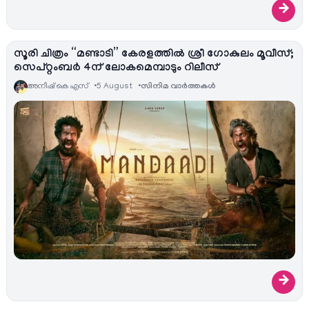
→
സൂരി ചിത്രം “മണ്ടാടി” കേരളത്തിൽ ശ്രീ ഗോകുലം മൂവീസ്;
സെപ്റ്റംബർ 4ന് ലോകമെമ്പാടും റിലീസ്
അനീഷ്‌ കെ എസ്
5 August
സിനിമ വാര്‍ത്തകള്‍
→