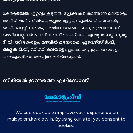
ജനപ്രിയ സീരിയലുകള്‍
കേരളത്തിൽ ഏറ്റവും കൂടുതൽ പ്രേക്ഷകർ കാണുന്ന മലയാളം
ടെലിവിഷൻ സീരിയലുകളുടെ ഏറ്റവും പുതിയ വിവരങ്ങൾ,
ടെലികാസ്റ്റ് സമയം, അഭിനേതാക്കൾ, കഥ, എപ്പിസോഡ്
അപ്ഡേറ്റുകൾ എന്നിവ ഇവിടെ ലഭിക്കും.
ഏഷ്യാനെറ്റ്, സൂര്യ
ടി.വി, സീ കേരളം, മഴവിൽ മനോരമ, ഫ്ലവേഴ്സ് ടി.വി,
അമൃത ടി.വി, ഡി.ഡി മലയാളം
തുടങ്ങിയ പ്രമുഖ മലയാളം
ചാനലുകളിലെ ജനപ്രിയ സീരിയലുകൾ .
സീരിയല്‍ ഇന്നത്തെ എപ്പിസോഡ്
ചാനലുകളുടെ ഔദ്യോഗിക മൊബൈല്‍ ആപ്പുകള്‍ , ഒഫിഷ്യല്‍
യൂട്യൂബ് ചാനല്‍ ഇവ ഉപയോഗപ്പെടുത്തി കഴിഞ്ഞുപോയ
വീഡിയോകള്‍ കാണാം.
ഡിസ്നി പ്ലസ് ഹോട്ട്സ്റ്റാര്‍
, സീ5 ,
മനോരമ മാക്സ് , സണ്‍ നെക്സ്റ്റ്, സോണി ലിവ് , നെറ്റ് ഫ്ലിക്സ്
തുടങ്ങിയ ഒടിടി ആപ്പുകള്‍ വഴിയുള്ള സിനിമ ഓണ്‍ലൈന്‍
സ്ട്രീമിംഗ് വിവരങ്ങള്‍