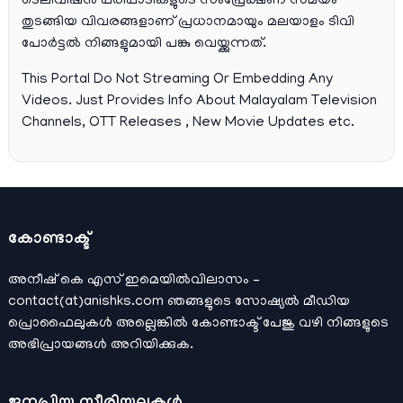
ടെലിവിഷന്‍ പരിപാടികളുടെ സംപ്രേക്ഷണ സമയം
തുടങ്ങിയ വിവരങ്ങളാണ് പ്രധാനമായും മലയാളം ടിവി
പോര്‍ട്ടല്‍ നിങ്ങളുമായി പങ്കു വെയ്ക്കുന്നത്.
This Portal Do Not Streaming Or Embedding Any
Videos. Just Provides Info About Malayalam Television
Channels, OTT Releases , New Movie Updates etc.
കോണ്ടാക്ട്
അനീഷ്‌ കെ എസ് ഇമെയില്‍വിലാസം –
contact(at)anishks.com ഞങ്ങളുടെ സോഷ്യല്‍ മീഡിയ
പ്രൊഫൈലുകള്‍ അല്ലെങ്കില്‍
കോണ്ടാക്ട്
പേജു വഴി നിങ്ങളുടെ
അഭിപ്രായങ്ങള്‍ അറിയിക്കുക.