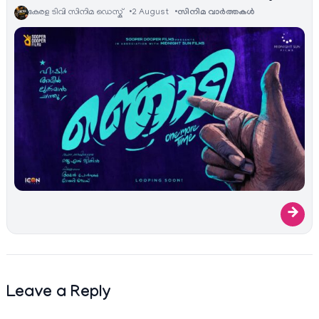
കേരള ടിവി സിനിമ ഡെസ്ക്
2 August
സിനിമ വാര്‍ത്തകള്‍
→
Leave a Reply