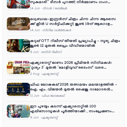
സുകുമാരി” ടീസർ പുറത്ത്; നിർമ്മാണം ഗംഗ
എന്റർടൈൻമെന്റ്‌സ്
14 Jun
ടീസര്‍ / ട്രെയിലര്‍
മധുബാല-ഇന്ദ്രൻസ് ചിത്രം ചിന്ന ചിന്ന ആസൈ
ക്ക് ക്ലീൻ U സർട്ടിഫിക്കറ്റ്; ജൂൺ 19ന് ആഗോള
റിലീസ്
14 Jun
സിനിമ വാര്‍ത്തകള്‍
കറുപ്പ് OTT റിലീസ് തീയതി പ്രഖ്യാപിച്ചു – സൂര്യ ചിത്രം
ജൂൺ 12 മുതൽ പ്രൈം വീഡിയോയിൽ
9 Jun
ഓടിടി റിലീസ്
ഏഷ്യാനെറ്റ് ഓണം 2026 പ്രീമിയർ സിനിമകൾ:
‘ദൃശ്യം 3’ മുതൽ ‘മോളിവുഡ് ടൈംസ്’ വരെ
ആഘോഷ വിരുന്ന്
2 Aug
ഏഷ്യാനെറ്റ്‌
ഫിഫ ലോകകപ്പ് 2026 തത്സമയം മലയാളത്തിൽ –
ഐ. എം. വിജയൻ മുതൽ ഷൈജു ദാമോദരൻ
വരെ കമന്ററി സംഘത്തിൽ
11 Jun
ഫിഫ ലോകകപ്പ്
ഈ പുഴയും കടന്ന് ഏഷ്യാനെറ്റിൽ 100
എപ്പിസോഡുകൾ പൂർത്തിയാക്കി , സംപ്രേഷണം
തിങ്കൾ മുതൽ വെള്ളി വരെ രാത്രി 9:30 ന്
9 Jun
ഏഷ്യാനെറ്റ്‌