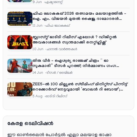
തിങ്കൾ മുതൽ വെള്ളി വരെ രാത്രി 9:30 ന്
9 Jun
ഏഷ്യാനെറ്റ്‌
ഫിഫ ലോകകപ്പ് 2026 തത്സമയം മലയാളത്തിൽ –
ഐ. എം. വിജയൻ മുതൽ ഷൈജു ദാമോദരൻ
വരെ കമന്ററി സംഘത്തിൽ
11 Jun
ഫിഫ ലോകകപ്പ്
ബ്ലാസ്റ്റ് ഓടിടി റിലീസ് എപ്പോൾ ? ഡിജിറ്റൽ
അവകാശങ്ങൾ സ്വന്തമാക്കി നെറ്റ്ഫ്ലിക്സ്
10 Jun
ചാനല്‍ വാര്‍ത്തകള്‍
തിരു വീർ – ഐശ്വര്യ രാജേഷ് ചിത്രം ” ഓ
സുകുമാരി” ടീസർ പുറത്ത്; നിർമ്മാണം ഗംഗ
എന്റർടൈൻമെന്റ്‌സ്
14 Jun
ടീസര്‍ / ട്രെയിലര്‍
ZEE5-ൽ 100 മില്ല്യൺ സ്ട്രീമിംഗ് മിനിറ്റ്സ് പിന്നിട്ട്
റെക്കോർഡ് നേട്ടവുമായി ‘ബാലൻ ദി ബോയ്’;
ചിദംബരം ചിത്രം ഒടിടിയിലും വമ്പൻ ഹിറ്റ്
5 Aug
ഓടിടി റിലീസ്
കേരള ടെലിവിഷൻ
ഈ ഓൺലൈൻ പോർട്ടൽ എല്ലാ മലയാള ഭാഷാ