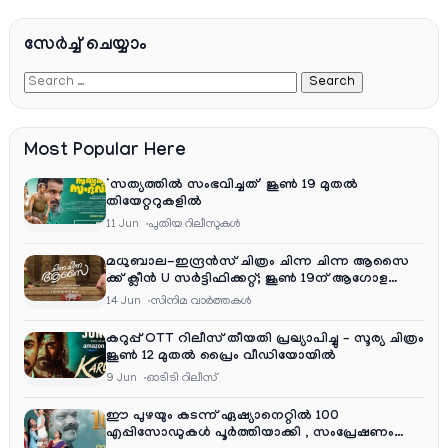
സേര്‍ച്ച്‌ ചെയ്യാം
Most Popular Here
‘സത്യത്തിൽ സംഭവിച്ചത്’ ജൂൺ 19 മുതൽ
തിയേറ്ററുകളിൽ
11 Jun
പുതിയ റിലീസുകള്‍
മധുബാല-ഇന്ദ്രൻസ് ചിത്രം ചിന്ന ചിന്ന ആസൈ
ക്ക് ക്ലീൻ U സർട്ടിഫിക്കറ്റ്; ജൂൺ 19ന് ആഗോള
റിലീസ്
14 Jun
സിനിമ വാര്‍ത്തകള്‍
കറുപ്പ് OTT റിലീസ് തീയതി പ്രഖ്യാപിച്ചു – സൂര്യ ചിത്രം
ജൂൺ 12 മുതൽ പ്രൈം വീഡിയോയിൽ
9 Jun
ഓടിടി റിലീസ്
ഈ പുഴയും കടന്ന് ഏഷ്യാനെറ്റിൽ 100
എപ്പിസോഡുകൾ പൂർത്തിയാക്കി , സംപ്രേഷണം