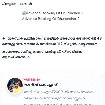
പിആർഒ – ശബരി
Advance Booking Of Dhurandhar 2
← ‘ധുരന്ധർ പ്രതികാരം’ ട്രെയ്‌ലർ ആഗോള ട്രെൻഡിങ്; 48
മണിക്കൂറിൽ ട്രെയ്‌ലർ നേടിയത് 312 മില്യൺ കാഴ്ചക്കാരെ
കാസർഗോഡ് എംബസി മാർച്ച്‌ 20 ന് സ്ട്രീമിങ്
ആരംഭിക്കുന്നു →
WRITTEN BY
അനീഷ്‌ കെ എസ്
അനീഷ് കെ.എസ് 2009-ൽ സ്ഥാപിതമായ
മലയാളം വിനോദ-ബ്രോഡ്കാസ്റ്റിംഗ്