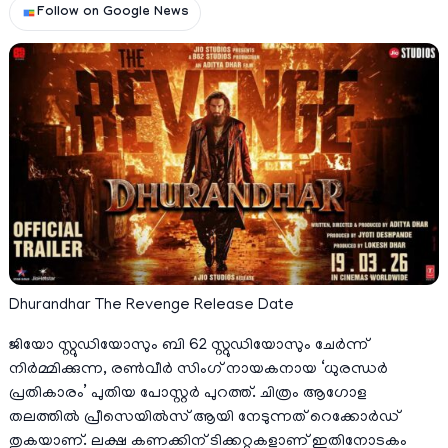
Follow on Google News
Dhurandhar The Revenge Release Date
ജിയോ സ്റ്റുഡിയോസും ബി 62 സ്റ്റുഡിയോസും ചേർന്ന്
നിർമ്മിക്കുന്ന, രൺവീർ സിംഗ് നായകനായ ‘ധുരന്ധർ
പ്രതികാരം’ പുതിയ പോസ്റ്റർ പുറത്ത്. ചിത്രം ആഗോള
തലത്തിൽ പ്രീസെയിൽസ് ആയി നേടുന്നത് റെക്കോർഡ്
തുകയാണ്. ലക്ഷ കണക്കിന് ടിക്കറ്റുകളാണ് ഇതിനോടകം