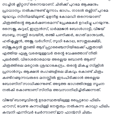
സച്ചിൻ ക്ലീറ്റസ് തന്നെയാണ്. ചിരിക്ക് പുറമേ ആക്ഷനും
പ്രാധാന്യം നൽകുന്നുണ്ട് മൂന്നാം ഭാഗം. നാടൻ തല്ലിന് പുറമേ
യുദ്ധവും സിനിമയിലുണ്ട്. മുഴുനീള കോമഡി തന്നെയാണ്
ചിത്രത്തിന്റെ ആകർഷണമെന്ന് പ്രേക്ഷകർ ഉറപ്പിച്ചു പറയുന്നു.
സൈജു കുറുപ്പ്, ഇന്ദ്രൻസ്, ധർമ്മജൻ ബോൾഗാട്ടി, വിജയ്
ബാബു, സണ്ണി വെയ്ൻ, രഞ്ജി പണിക്കർ, ഭഗത് മാനുവൽ,
ഹരികൃഷ്ണൻ, അജു വർഗീസ്, സുധി കോപ്പ, സേതുലക്ഷ്മി,
ബിജുകുട്ടൻ തുടങ്ങി ആട് ഫ്രാഞ്ചൈസിയിലേക്ക് പുതുതായി
എത്തിയ ഫുക്രു വരെയുള്ളവർ തന്റെ വേഷത്തോട് നീതി
പുലർത്തി. വിദേശതാരമായ അല്ലെയ ബോൺ ആണ്
ചിത്രത്തിലെ മറ്റൊരു ശ്രദ്ധാകേന്ദ്രം. തന്റെ മികച്ച സ്ക്രീൻ
പ്രസൻസും ആക്ഷൻ രംഗങ്ങളിലെ മികവും കൊണ്ട് ചിത്രം
കണ്ടിറങ്ങുന്നവരുടെ മനസ്സിൽ ഇടംപിടിക്കാൻ അല്ലെയ
ബോണിന് സാധിക്കുന്നുണ്ട്. അടുത്ത ഭാഗത്തിനുള്ള സൂചന
നൽകി കൊണ്ടാണ് സിനിമ അവസാനിപ്പിച്ചിരിക്കുന്നത്.
വിജയ് ബാബുവിന്റെ ഉടമസ്ഥതയിലുള്ള ഫ്രൈഡേ ഫിലിം
ഹൗസ്, വേണു കുന്നപ്പിള്ളി നേതൃത്വം നൽകുന്ന കാവ്യാ ഫിലിം
കമ്പനി എന്നിവർ ചേർന്നാണ് ഈ ഫാന്റസി ചിത്രം