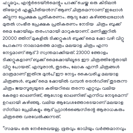
ഹ്യൂമറും, എന്റർടെയ്ൻമെന്റും പാക്ക് ചെയ്ത ഒരു കിടിലൻ
തിയേറ്റർ എക്സ്പീരിയൻസ് ആണ് ചിത്രമെന്നാണ് ഇപ്പോൾ
കിട്ടുന്ന പ്രേക്ഷക പ്രതികരണം. ആദ്യ ഷോ കഴിഞ്ഞപ്പപ്പോൾ
മുതൽ ഗംഭീര പ്രേക്ഷക പ്രതികരണം നേടിയ ചിത്രം ബുക്ക്
മൈ ഷോയിലും തരംഗമായി മാറുകയാണ്. മണിക്കൂറിൽ
20000 ത്തിന് മുകളിൽ ടിക്കറ്റുകൾ ബുക്ക് മൈ ഷോ വഴി വിറ്റു
പോകുന്ന നാലാമത്തെ മാത്രം മലയാള ചിത്രം എന്ന
നേട്ടമാണ് ആട് 3 സ്വന്തമാക്കിയത്. 23000 ത്തോളം
ടിക്കറ്റുകളാണ് ബുക്ക് മൈഷോയിലൂടെ ഈ ചിത്രത്തിന്റേതായി
വിറ്റു പോയത്. എമ്പുരാൻ, തുടരും, ലോക എന്നീ ചിത്രങ്ങൾ
മാത്രമാണ് ഇതിനു മുൻപ് ഈ നേട്ടം കൈവരിച്ച മലയാള
ചിത്രങ്ങൾ. ബുക്ക് മൈ ഷോയിൽ വമ്പൻ ട്രെൻഡിങ് തുടരുന്ന
ചിത്രം ജയസൂര്യയുടെ കരിയറിലെ തന്നെ ഏറ്റവും വലിയ
കേരളാ ഓപ്പണിങ്, ആഗോള ഓപ്പണിങ് എന്നിവ നേടുമെന്ന്
ഉറപ്പായി കഴിഞ്ഞു. വലിയ ആവേശത്തോടെയാണ് മലയാള
സിനിമാ പ്രേമികളും ആട് ഫ്രാൻഞ്ചൈസിന്റെ ആരാധകരും
ചിത്രത്തെ വരവേൽക്കുന്നത്.
“സമയം ഒരു നേർരേഖയല്ല. ഭൂതവും ഭാവിയും വർത്തമാനവും