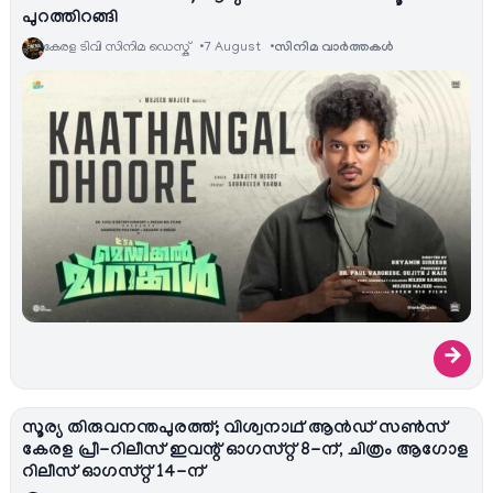
പുറത്തിറങ്ങി
കേരള ടിവി സിനിമ ഡെസ്ക്
7 August
സിനിമ വാര്‍ത്തകള്‍
→
സൂര്യ തിരുവനന്തപുരത്ത്; വിശ്വനാഥ് ആൻഡ് സൺസ്
കേരള പ്രീ-റിലീസ് ഇവന്റ് ഓഗസ്റ്റ് 8-ന്, ചിത്രം ആഗോള
റിലീസ് ഓഗസ്റ്റ് 14-ന്