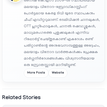
അനീഷ് കെ.എസ് 2009-ൽ സ്ഥാപിതമായ
മലയാളം വിനോദ-ബ്രോഡ്കാസ്റ്റിംഗ്
പോർട്ടലായ കേരള ടിവി യുടെ സ്ഥാപകനും
ചീഫ് എഡിറ്ററുമാണ്. ടെലിവിഷൻ ചാനലുകൾ,
OTT പ്ലാറ്റ്‌ഫോമുകൾ, ചാനൽ ഷെഡ്യൂളുകൾ,
മാധ്യമരംഗത്തെ പുതുക്കലുകൾ എന്നിവ
റിപ്പോർട്ട് ചെയ്തുകൊണ്ട് ഏകദേശം രണ്ട്
പതിറ്റാണ്ടിന്റെ അനുഭവസമ്പത്തുള്ള അദ്ദേഹം,
മലയാളം വിനോദ വാർത്തകൾക്കും പ്രേക്ഷക
മാർഗ്ഗനിർദേശങ്ങൾക്കും വിശ്വസനീയമായ
ഒരു സ്രോതസ്സായി മാറിയിട്ടുണ്ട്.
More Posts
Website
Related Stories