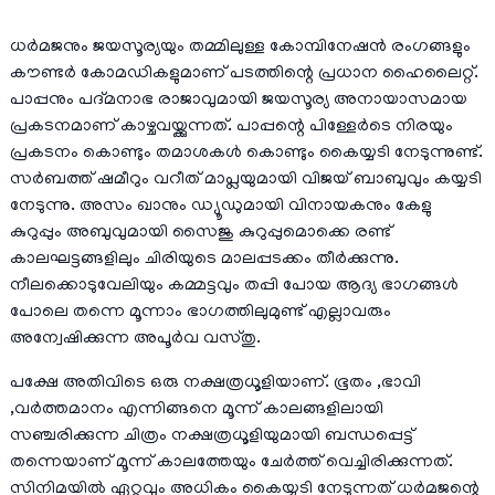
ധർമജനും ജയസൂര്യയും തമ്മിലുള്ള കോമ്പിനേഷൻ രംഗങ്ങളും
കൗണ്ടർ കോമഡികളുമാണ് പടത്തിന്റെ പ്രധാന ഹൈലൈറ്റ്.
പാപ്പനും പദ്മനാഭ രാജാവുമായി ജയസൂര്യ അനായാസമായ
പ്രകടനമാണ് കാഴ്ചവയ്ക്കുന്നത്. പാപ്പന്റെ പിള്ളേർടെ നിരയും
പ്രകടനം കൊണ്ടും തമാശകൾ കൊണ്ടും കൈയ്യടി നേടുന്നുണ്ട്.
സർബത്ത് ഷമീറും വറീത് മാപ്ലയുമായി വിജയ് ബാബുവും കയ്യടി
നേടുന്നു. അസം ഖാനും ഡ്യൂഡുമായി വിനായകനും കേളു
കുറുപ്പും അബുവുമായി സൈജു കുറുപ്പുമൊക്കെ രണ്ട്
കാലഘട്ടങ്ങളിലും ചിരിയുടെ മാലപ്പടക്കം തീർക്കുന്നു.
നീലക്കൊടുവേലിയും കമ്മട്ടവും തപ്പി പോയ ആദ്യ ഭാഗങ്ങൾ
പോലെ തന്നെ മൂന്നാം ഭാഗത്തിലുമുണ്ട് എല്ലാവരും
അന്വേഷിക്കുന്ന അപൂർവ വസ്തു.
പക്ഷേ അതിവിടെ ഒരു നക്ഷത്രധൂളിയാണ്. ഭൂതം ,ഭാവി
,വർത്തമാനം എന്നിങ്ങനെ മൂന്ന് കാലങ്ങളിലായി
സഞ്ചരിക്കുന്ന ചിത്രം നക്ഷത്രധൂളിയുമായി ബന്ധപ്പെട്ട്
തന്നെയാണ് മൂന്ന് കാലത്തേയും ചേർത്ത് വെച്ചിരിക്കുന്നത്.
സിനിമയിൽ ഏറ്റവും അധികം കൈയ്യടി നേടുന്നത് ധർമജന്റെ