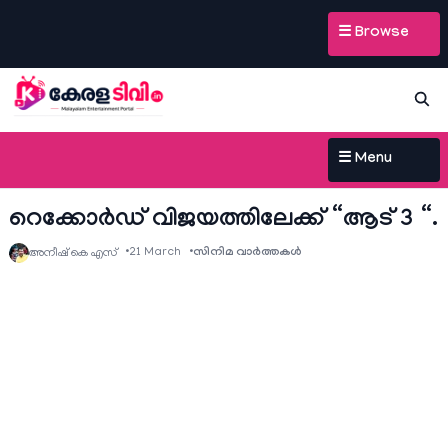
☰ Browse
☰ Menu
റെക്കോർഡ് വിജയത്തിലേക്ക് “ആട് 3 “.
21 March
സിനിമ വാര്‍ത്തകള്‍
അനീഷ്‌ കെ എസ്