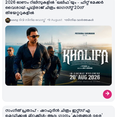
2026 ഓണം റിലീസുകളിൽ ‘ഖലീഫ’യും – ഹിറ്റ് മേക്കർ
വൈശാഖ്–പൃഥ്വിരാജ് ചിത്രം ഓഗസ്റ്റ് 20ന്
തിയേറ്ററുകളിൽ
കേരള ടിവി സിനിമ ഡെസ്ക്
9 August
സിനിമ വാര്‍ത്തകള്‍
→
സംഗീത് പ്രതാപ് – ഷറഫുദീൻ ചിത്രം ഇറ്റ്സ് എ
മെഡിക്കൽ മിറക്കിൾ; ആദ്യ ഗാനം ‘കാതങ്ങൾ ദൂരെ’