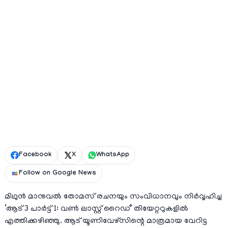
Facebook
X
WhatsApp
Follow on Google News
മിഥുൻ മാനുവൽ തോമസ് രചനയും സംവിധാനവും നിർവ്വഹിച്ച
‘ആട് 3 പാർട്ട് 1: വൺ ലാസ്റ്റ് റൈഡ്’ തിയേറ്ററുകളിൽ
എത്തിക്കഴിഞ്ഞു. ആട് യൂണിവേഴ്സിന്റെ മാത്രമായ വേറിട്ട