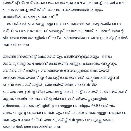
ഒരുമിച്ച് നിലനിൽക്കുന്നു… മനുഷ്യൻ പല കാലങ്ങളിലായി പല
പല ജന്മങ്ങളായി ജീവിക്കുന്നു. സമയത്താൽ മാത്രം
വേർതിരിക്കപ്പെട്ടുകൊണ്ട്…”
— ഹെർമൻ ഹെസ്സെ; എന്ന വാചകത്തോടെ ആരംഭിക്കുന്ന
സിനിമ വചനങ്ങൾക്ക് തൊട്ടുപിന്നാലെ, ഷാജി പാപ്പൻ തന്റെ
ജീവിതാനുഭവങ്ങളിൽ നിന്ന് കണ്ടെത്തിയ വചനവും സ്‌ക്രീനിൽ
കാണിക്കുന്നു
അവിടന്നങ്ങോട്ട് കോമഡിയും പിരീഡ് ഡ്രാമയും ടൈം
ട്രാവലുമെല്ലാം ചേർന്ന് പോകുന്ന ചിത്രം പാപ്പനും ഡ്യൂഡും
സർബത്ത് ഷമീറും സാത്താൻ സേവ്യറുമൊക്കെയായി
രസകരമായാണ് മുൻപോട്ട് പോകുന്നത്. ഹ്യൂമർ ഫാന്റസി
ഫൺ റൈഡ് ആയി ഒരുക്കിയിരിക്കുന്ന സിനിമ
പറയാനുദ്ദേശിച്ച വിഷയങ്ങളെ അതി ലളിതമായി തന്നെയാണ്
പ്രേക്ഷകരിലേക്കെത്തിച്ചിരിക്കുന്നത്. തീയേറ്ററുകളിൽ
നിർത്താത്ത പൊട്ടിച്ചിരി ഉണർത്തുന്ന ചിത്രം 400 വർഷം
വർഷം മുമ്പു നടക്കുന്ന കഥയും വർത്തമാന കാലത്തു നടക്കുന്ന
കഥയും നോൺലീനിയർ എഡിറ്റിങിലൂടെ വ്യത്യസ്ത ടൈം
ലൈനിൽ അവതരിപ്പിക്കുന്നു.