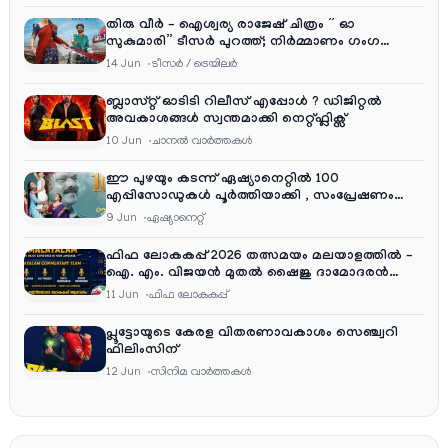
തിരു വീർ – ഐശ്വര്യ രാജേഷ് ചിത്രം ” ഓ
സുകുമാരി” ടീസർ പുറത്ത്; നിർമ്മാണം ഗംഗ
എന്റർടൈൻമെന്റ്‌സ്
14 Jun
ടീസര്‍ / ട്രെയിലര്‍
ബ്ലാസ്റ്റ് ഓടിടി റിലീസ് എപ്പോൾ ? ഡിജിറ്റൽ
അവകാശങ്ങൾ സ്വന്തമാക്കി നെറ്റ്ഫ്ലിക്സ്
10 Jun
ചാനല്‍ വാര്‍ത്തകള്‍
ഈ പുഴയും കടന്ന് ഏഷ്യാനെറ്റിൽ 100
എപ്പിസോഡുകൾ പൂർത്തിയാക്കി , സംപ്രേഷണം
തിങ്കൾ മുതൽ വെള്ളി വരെ രാത്രി 9:30 ന്
9 Jun
ഏഷ്യാനെറ്റ്‌
ഫിഫ ലോകകപ്പ് 2026 തത്സമയം മലയാളത്തിൽ –
ഐ. എം. വിജയൻ മുതൽ ഷൈജു ദാമോദരൻ
വരെ കമന്ററി സംഘത്തിൽ
11 Jun
ഫിഫ ലോകകപ്പ്
പ്ലൂട്ടോയുടെ കേരള വിതരണാവകാശം സെഞ്ച്വറി
ഫിലിംസിന്
12 Jun
സിനിമ വാര്‍ത്തകള്‍