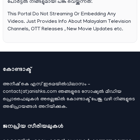
പോര്‍ട്ടല്‍ നിങ്ങളുമായി പങ്കു വെയ്ക്കുന്നത്.
This Portal Do Not Streaming Or Embedding Any
Videos. Just Provides Info About Malayalam Television
Channels, OTT Releases , New Movie Updates etc.
കോണ്ടാക്ട്
അനീഷ്‌ കെ എസ് ഇമെയില്‍വിലാസം –
contact(at)anishks.com ഞങ്ങളുടെ സോഷ്യല്‍ മീഡിയ
പ്രൊഫൈലുകള്‍ അല്ലെങ്കില്‍
കോണ്ടാക്ട്
പേജു വഴി നിങ്ങളുടെ
അഭിപ്രായങ്ങള്‍ അറിയിക്കുക.
ജനപ്രിയ സീരിയലുകള്‍