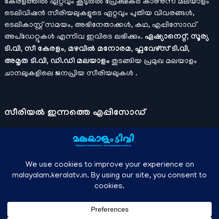
കേരളത്തിൽ ഏറ്റവും കൂടുതൽ പ്രേക്ഷകർ കാണുന്ന മലയാളം
ടെലിവിഷൻ സീരിയലുകളുടെ ഏറ്റവും പുതിയ വിവരങ്ങൾ,
ടെലികാസ്റ്റ് സമയം, അഭിനേതാക്കൾ, കഥ, എപ്പിസോഡ്
അപ്ഡേറ്റുകൾ എന്നിവ ഇവിടെ ലഭിക്കും.
ഏഷ്യാനെറ്റ്, സൂര്യ
ടി.വി, സീ കേരളം, മഴവിൽ മനോരമ, ഫ്ലവേഴ്സ് ടി.വി,
അമൃത ടി.വി, ഡി.ഡി മലയാളം
തുടങ്ങിയ പ്രമുഖ മലയാളം
ചാനലുകളിലെ ജനപ്രിയ സീരിയലുകൾ .
സീരിയല്‍ ഇന്നത്തെ എപ്പിസോഡ്
ചാനലുകളുടെ ഔദ്യോഗിക മൊബൈല്‍ ആപ്പുകള്‍ , ഒഫിഷ്യല്‍
യൂട്യൂബ് ചാനല്‍ ഇവ ഉപയോഗപ്പെടുത്തി കഴിഞ്ഞുപോയ
വീഡിയോകള്‍ കാണാം.
ഡിസ്നി പ്ലസ് ഹോട്ട്സ്റ്റാര്‍
, സീ5 ,
മനോരമ മാക്സ് , സണ്‍ നെക്സ്റ്റ്, സോണി ലിവ് , നെറ്റ് ഫ്ലിക്സ്
തുടങ്ങിയ ഒടിടി ആപ്പുകള്‍ വഴിയുള്ള സിനിമ ഓണ്‍ലൈന്‍
സ്ട്രീമിംഗ് വിവരങ്ങള്‍