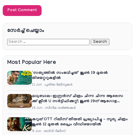
സേര്‍ച്ച്‌ ചെയ്യാം
Most Popular Here
‘സത്യത്തിൽ സംഭവിച്ചത്’ ജൂൺ 19 മുതൽ
തിയേറ്ററുകളിൽ
11 Jun
പുതിയ റിലീസുകള്‍
മധുബാല-ഇന്ദ്രൻസ് ചിത്രം ചിന്ന ചിന്ന ആസൈ
ക്ക് ക്ലീൻ U സർട്ടിഫിക്കറ്റ്; ജൂൺ 19ന് ആഗോള
റിലീസ്
14 Jun
സിനിമ വാര്‍ത്തകള്‍
കറുപ്പ് OTT റിലീസ് തീയതി പ്രഖ്യാപിച്ചു – സൂര്യ ചിത്രം
ജൂൺ 12 മുതൽ പ്രൈം വീഡിയോയിൽ
9 Jun
ഓടിടി റിലീസ്