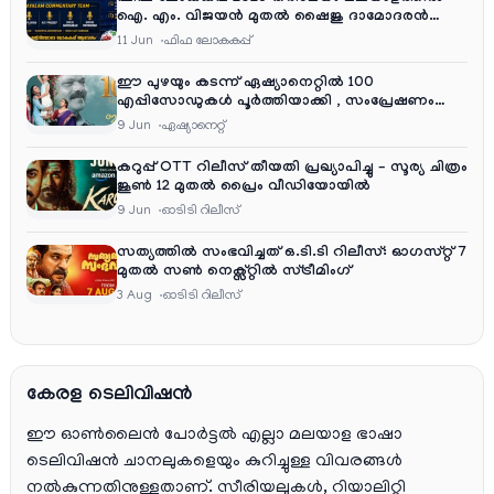
ഐ. എം. വിജയൻ മുതൽ ഷൈജു ദാമോദരൻ
വരെ കമന്ററി സംഘത്തിൽ
11 Jun
ഫിഫ ലോകകപ്പ്
ഈ പുഴയും കടന്ന് ഏഷ്യാനെറ്റിൽ 100
എപ്പിസോഡുകൾ പൂർത്തിയാക്കി , സംപ്രേഷണം
തിങ്കൾ മുതൽ വെള്ളി വരെ രാത്രി 9:30 ന്
9 Jun
ഏഷ്യാനെറ്റ്‌
കറുപ്പ് OTT റിലീസ് തീയതി പ്രഖ്യാപിച്ചു – സൂര്യ ചിത്രം
ജൂൺ 12 മുതൽ പ്രൈം വീഡിയോയിൽ
9 Jun
ഓടിടി റിലീസ്
സത്യത്തിൽ സംഭവിച്ചത് ഒ.ടി.ടി റിലീസ്: ഓഗസ്റ്റ് 7
മുതൽ സൺ നെക്സ്റ്റിൽ സ്ട്രീമിംഗ്
3 Aug
ഓടിടി റിലീസ്
കേരള ടെലിവിഷൻ
ഈ ഓൺലൈൻ പോർട്ടൽ എല്ലാ മലയാള ഭാഷാ
ടെലിവിഷൻ ചാനലുകളെയും കുറിച്ചുള്ള വിവരങ്ങൾ
നൽകുന്നതിനുള്ളതാണ്. സീരിയലുകൾ, റിയാലിറ്റി