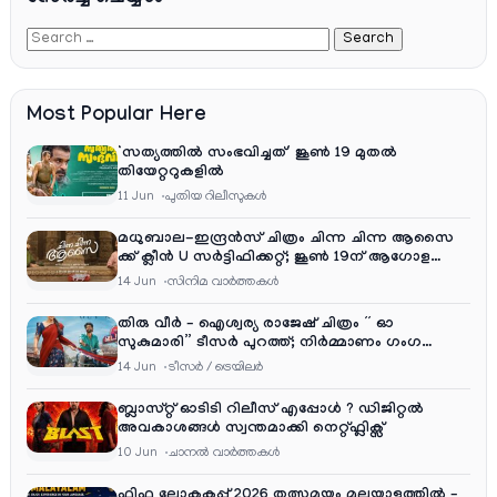
Most Popular Here
‘സത്യത്തിൽ സംഭവിച്ചത്’ ജൂൺ 19 മുതൽ
തിയേറ്ററുകളിൽ
11 Jun
പുതിയ റിലീസുകള്‍
മധുബാല-ഇന്ദ്രൻസ് ചിത്രം ചിന്ന ചിന്ന ആസൈ
ക്ക് ക്ലീൻ U സർട്ടിഫിക്കറ്റ്; ജൂൺ 19ന് ആഗോള
റിലീസ്
14 Jun
സിനിമ വാര്‍ത്തകള്‍
തിരു വീർ – ഐശ്വര്യ രാജേഷ് ചിത്രം ” ഓ
സുകുമാരി” ടീസർ പുറത്ത്; നിർമ്മാണം ഗംഗ
എന്റർടൈൻമെന്റ്‌സ്
14 Jun
ടീസര്‍ / ട്രെയിലര്‍
ബ്ലാസ്റ്റ് ഓടിടി റിലീസ് എപ്പോൾ ? ഡിജിറ്റൽ
അവകാശങ്ങൾ സ്വന്തമാക്കി നെറ്റ്ഫ്ലിക്സ്
10 Jun
ചാനല്‍ വാര്‍ത്തകള്‍
ഫിഫ ലോകകപ്പ് 2026 തത്സമയം മലയാളത്തിൽ –