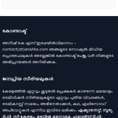
കോണ്ടാക്ട്
അനീഷ്‌ കെ എസ് ഇമെയില്‍വിലാസം –
contact(at)anishks.com ഞങ്ങളുടെ സോഷ്യല്‍ മീഡിയ
പ്രൊഫൈലുകള്‍ അല്ലെങ്കില്‍
കോണ്ടാക്ട്
പേജു വഴി നിങ്ങളുടെ
അഭിപ്രായങ്ങള്‍ അറിയിക്കുക.
ജനപ്രിയ സീരിയലുകള്‍
കേരളത്തിൽ ഏറ്റവും കൂടുതൽ പ്രേക്ഷകർ കാണുന്ന മലയാളം
ടെലിവിഷൻ സീരിയലുകളുടെ ഏറ്റവും പുതിയ വിവരങ്ങൾ,
ടെലികാസ്റ്റ് സമയം, അഭിനേതാക്കൾ, കഥ, എപ്പിസോഡ്
അപ്ഡേറ്റുകൾ എന്നിവ ഇവിടെ ലഭിക്കും.
ഏഷ്യാനെറ്റ്, സൂര്യ
ടി.വി, സീ കേരളം, മഴവിൽ മനോരമ, ഫ്ലവേഴ്സ് ടി.വി,