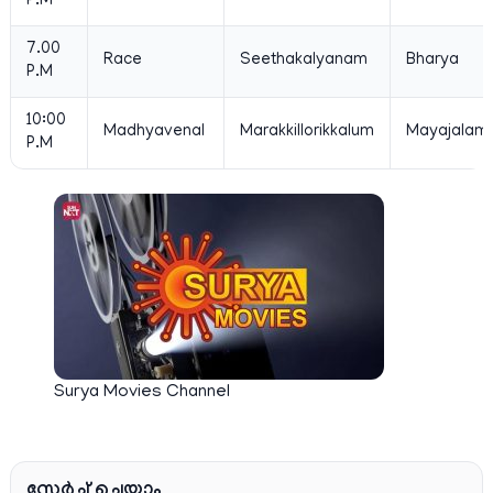
P.M
7.00
Race
Seethakalyanam
Bharya
P.M
10:00
Madhyavenal
Marakkillorikkalum
Mayajalam
P.M
Surya Movies Channel
സേര്‍ച്ച്‌ ചെയ്യാം