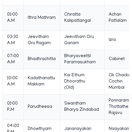
01:00
Chiratta
Achan
Ithra Mathram
A.M
Kalipattangal
Pattalam
03:30
Jeevitham
Jeevitham Oru
Izra
A.M
Oru Ragam
Ganam
07:00
Bharyaveettil
Bhadhrachitta
Cabinet
A.M
Paramasukham
Kai Ethum
Ok Chacko
10:00
Kadathanattu
Dhoorathu
Cochin
A.M
Makkam
(Old)
Mumbai
Ponnaram
01:00
Swantham
Parudheesa
Thottathe
P.M
Bharya Zindabad
Rajavu
04:00
Dhowthyam
Jananayakan
Naayakan