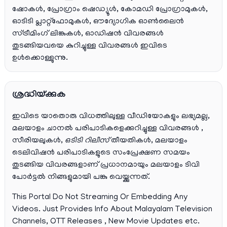
ഷോകൾ, പ്രോഗ്രാം ഷെഡ്യൂൾ, കോമഡി പ്രോഗ്രാമുകൾ,
ഓടിടി പ്ലാറ്റ്‌ഫോമുകൾ, ഔദ്യോഗിക ഓൺലൈൻ
സ്ട്രീമിംഗ് ലിങ്കുകൾ, ഓഡിഷൻ വിവരങ്ങൾ
തുടങ്ങിയവയെ കുറിച്ചുള്ള വിവരങ്ങൾ ഇവിടെ
ഉൾക്കൊള്ളുന്നു.
ശ്രദ്ധിയ്ക്കുക
ഇവിടെ യാതൊരു വിധത്തിലുള്ള വീഡിയോകളും ലഭ്യമല്ല,
മലയാളം ചാനല്‍ പരിപാടികളെക്കുറിച്ചുള്ള വിവരങ്ങള്‍ ,
സീരിയലുകള്‍,
ഒടിടി റിലീസ്
തീയതികള്‍, മലയാളം
ടെലിവിഷന്‍ പരിപാടികളുടെ സംപ്രേക്ഷണ സമയം
തുടങ്ങിയ വിവരങ്ങളാണ് പ്രധാനമായും മലയാളം ടിവി
പോര്‍ട്ടല്‍ നിങ്ങളുമായി പങ്കു വെയ്ക്കുന്നത്.
This Portal Do Not Streaming Or Embedding Any
Videos. Just Provides Info About Malayalam Television
Channels, OTT Releases , New Movie Updates etc.