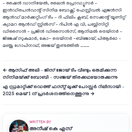
– ഷൈൻ ഡാനിയേൽ, ലൈൻ പ്രൊഡ്യൂസർ –
ഇൻഡിപെൻഡന്റ് സിനിമ ബോക്സ്‌, ഫെസ്റ്റിവൽ ഏജൻസി
ആൻഡ് മാർക്കറ്റിംഗ് ടീം – ദി ഫിലിം ക്ലബ്‌, സെക്കന്റ്‌ യൂണിറ്റ്
ക്യാമറ ആൻഡ് സ്റ്റിൽസ് – ദിപിൻ എ വി, പബ്ലിസിറ്റി
ഡിസൈൻ – പ്രജിൻ ഡിസൈൻസ്, ആനിമൽ ട്രെയിനർ –
ജിജേഷ് സുകുമാർ, കോ- ട്രെയിനർ -ബിജോയ്‌, പിആർഓ –
മഞ്ജു ഗോപിനാഥ്, അജയ് തുണ്ടത്തിൽ ………
← ആസിഫ് അലി – ജിസ് ജോയ് ടീം വീണ്ടും ഒരുമിക്കുന്ന
സിനിമയ്ക്ക് ബോബി – സഞ്ജയ് തിരക്കഥയോരുക്കുന്നു
എ ഡ്രമാറ്റിക്ക് ഡെത്ത് ഫസ്റ്റ് ലുക്ക് പോസ്റ്റർ റിലീസായി –
2025 മെയ് 1 ന് പ്രദർശനത്തിനെത്തുന്നു →
WRITTEN BY
അനീഷ്‌ കെ എസ്