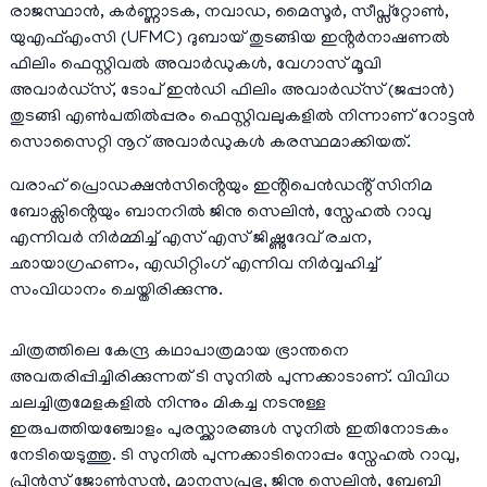
രാജസ്ഥാൻ, കർണ്ണാടക, നവാഡ, മൈസൂർ, സീപ്സ്റ്റോൺ,
യുഎഫ്എംസി (UFMC) ദുബായ് തുടങ്ങിയ ഇൻ്റർനാഷണൽ
ഫിലിം ഫെസ്റ്റിവൽ അവാർഡുകൾ, വേഗാസ് മൂവി
അവാർഡ്സ്, ടോപ് ഇൻഡി ഫിലിം അവാർഡ്സ് (ജപ്പാൻ)
തുടങ്ങി എൺപതിൽപ്പരം ഫെസ്റ്റിവലുകളിൽ നിന്നാണ് റോട്ടൻ
സൊസൈറ്റി നൂറ് അവാർഡുകൾ കരസ്ഥമാക്കിയത്.
വരാഹ് പ്രൊഡക്ഷൻസിൻ്റെയും ഇൻ്റിപെൻഡൻ്റ് സിനിമ
ബോക്സിൻ്റെയും ബാനറിൽ ജിനു സെലിൻ, സ്നേഹൽ റാവു
എന്നിവർ നിർമ്മിച്ച് എസ് എസ് ജിഷ്ണുദേവ് രചന,
ഛായാഗ്രഹണം, എഡിറ്റിംഗ് എന്നിവ നിർവ്വഹിച്ച്
സംവിധാനം ചെയ്തിരിക്കുന്നു.
ചിത്രത്തിലെ കേന്ദ്ര കഥാപാത്രമായ ഭ്രാന്തനെ
അവതരിപ്പിച്ചിരിക്കുന്നത് ടി സുനിൽ പുന്നക്കാടാണ്. വിവിധ
ചലച്ചിത്രമേളകളിൽ നിന്നും മികച്ച നടനുള്ള
ഇരുപത്തിയഞ്ചോളം പുരസ്ക്കാരങ്ങൾ സുനിൽ ഇതിനോടകം
നേടിയെടുത്തു. ടി സുനിൽ പുന്നക്കാടിനൊപ്പം സ്നേഹൽ റാവു,
പ്രിൻസ് ജോൺസൻ, മാനസപ്രഭു, ജിനു സെലിൻ, ബേബി