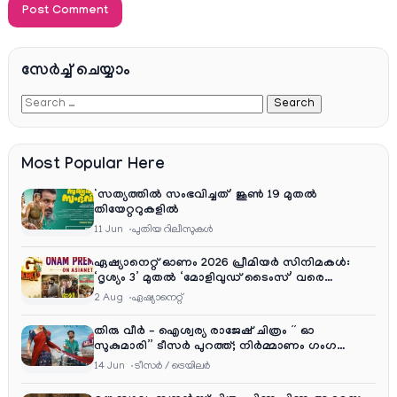
സേര്‍ച്ച്‌ ചെയ്യാം
Most Popular Here
‘സത്യത്തിൽ സംഭവിച്ചത്’ ജൂൺ 19 മുതൽ
തിയേറ്ററുകളിൽ
11 Jun
പുതിയ റിലീസുകള്‍
ഏഷ്യാനെറ്റ് ഓണം 2026 പ്രീമിയർ സിനിമകൾ:
‘ദൃശ്യം 3’ മുതൽ ‘മോളിവുഡ് ടൈംസ്’ വരെ
ആഘോഷ വിരുന്ന്
2 Aug
ഏഷ്യാനെറ്റ്‌
തിരു വീർ – ഐശ്വര്യ രാജേഷ് ചിത്രം ” ഓ
സുകുമാരി” ടീസർ പുറത്ത്; നിർമ്മാണം ഗംഗ
എന്റർടൈൻമെന്റ്‌സ്
14 Jun
ടീസര്‍ / ട്രെയിലര്‍