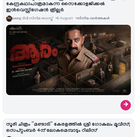
കേന്ദ്രകഥാപാത്രമാകുന്ന സൈക്കോളജിക്കൽ
ഇൻവെസ്റ്റിഗേഷൻ ത്രില്ലർ
കേരള ടിവി സിനിമ ഡെസ്ക്
6 August
സിനിമ വാര്‍ത്തകള്‍
→
സൂരി ചിത്രം “മണ്ടാടി” കേരളത്തിൽ ശ്രീ ഗോകുലം മൂവീസ്;
സെപ്റ്റംബർ 4ന് ലോകമെമ്പാടും റിലീസ്