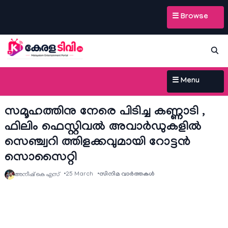
☰ Browse
☰ Menu
സമൂഹത്തിനു നേരെ പിടിച്ച കണ്ണാടി ,
ഫിലിം ഫെസ്റ്റിവൽ അവാർഡുകളിൽ
സെഞ്ച്വറി ത്തിളക്കവുമായി റോട്ടൻ
സൊസൈറ്റി
25 March
സിനിമ വാര്‍ത്തകള്‍
അനീഷ്‌ കെ എസ്