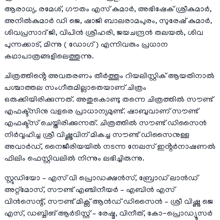
ആരാധ്യ, രമേശ്, ഗൗതം എസ് കുമാർ, അഭിഷേക് ശ്രീകുമാർ,
അനിൽകുമാർ ഡി ജെ, ഷാജി ബാലരാമപുരം, സുരേഷ് കുമാർ,
ശിവപ്രസാദ് ജി, വിപിൻ ശ്രീഹരി, ജയചന്ദ്രൻ തലയൽ, ശിവ
പുന്നക്കാട്, മിന്നു ( ഡോഗ് ) എന്നിവരും പ്രധാന
കഥാപാത്രങ്ങളിലെത്തുന്നു.
ചിത്രത്തിൻ്റെ അവതരണം തീർത്തും റിയലിസ്റ്റിക് ആയതിനാൽ
പശ്ചാത്തല സംഗീതമില്ലാതെയാണ് ചിത്രം
ഒരുക്കിയിരിക്കുന്നത്. അതുകൊണ്ടു തന്നെ ചിത്രത്തിൽ സൗണ്ട്
എഫക്ട്സിനു വളരെ പ്രാധാന്യമുണ്ട്. ഷാബുവാണ് സൗണ്ട്
എഫക്ട്സ് ചെയ്തിരിക്കുന്നത്. ചിത്രത്തിൽ സൗണ്ട് ഡിസൈൻ
നിർവ്വഹിച്ച ശ്രീ വിഷ്ണുവിന് മികച്ച സൗണ്ട് ഡിസൈനുള്ള
അവാർഡ്, നൈജീരിയയിൽ നടന്ന നേലസ് ഇൻ്റർനാഷണൽ
ഫിലിം ഫെസ്റ്റിവലിൽ നിന്നും ലഭിച്ചിരുന്നു.
സ്റ്റുഡിയോ – എസ് വി പ്രൊഡക്ഷൻസ്, ബ്രോഡ് ലാൻഡ്
അറ്റ്മോസ്, സൗണ്ട് എഞ്ചിനീയർ – എബിൻ എസ്
വിൻസെന്റ്, സൗണ്ട് മിക്സ്‌ ആൻഡ് ഡിസൈൻ – ശ്രീ വിഷ്ണു ജെ
എസ്, ഡബ്ബിങ് ആർടിസ്റ്റ് – രേഷ്മ, വിനീത്, കോ-പ്രൊഡ്യൂസർ