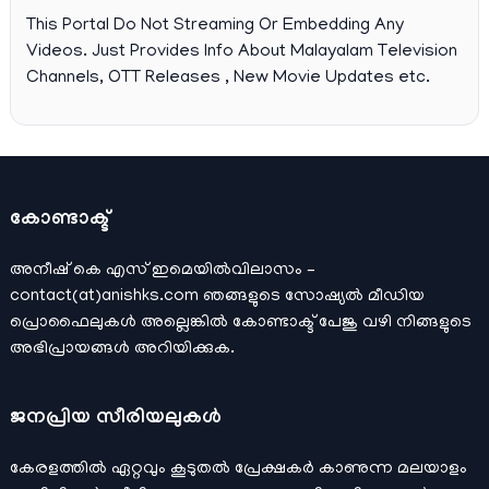
This Portal Do Not Streaming Or Embedding Any
Videos. Just Provides Info About Malayalam Television
Channels, OTT Releases , New Movie Updates etc.
കോണ്ടാക്ട്
അനീഷ്‌ കെ എസ് ഇമെയില്‍വിലാസം –
contact(at)anishks.com ഞങ്ങളുടെ സോഷ്യല്‍ മീഡിയ
പ്രൊഫൈലുകള്‍ അല്ലെങ്കില്‍
കോണ്ടാക്ട്
പേജു വഴി നിങ്ങളുടെ
അഭിപ്രായങ്ങള്‍ അറിയിക്കുക.
ജനപ്രിയ സീരിയലുകള്‍
കേരളത്തിൽ ഏറ്റവും കൂടുതൽ പ്രേക്ഷകർ കാണുന്ന മലയാളം