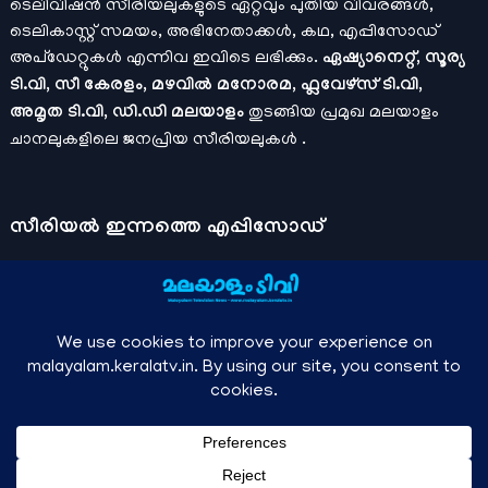
ടെലിവിഷൻ സീരിയലുകളുടെ ഏറ്റവും പുതിയ വിവരങ്ങൾ,
ടെലികാസ്റ്റ് സമയം, അഭിനേതാക്കൾ, കഥ, എപ്പിസോഡ്
അപ്ഡേറ്റുകൾ എന്നിവ ഇവിടെ ലഭിക്കും.
ഏഷ്യാനെറ്റ്, സൂര്യ
ടി.വി, സീ കേരളം, മഴവിൽ മനോരമ, ഫ്ലവേഴ്സ് ടി.വി,
അമൃത ടി.വി, ഡി.ഡി മലയാളം
തുടങ്ങിയ പ്രമുഖ മലയാളം
ചാനലുകളിലെ ജനപ്രിയ സീരിയലുകൾ .
സീരിയല്‍ ഇന്നത്തെ എപ്പിസോഡ്
ചാനലുകളുടെ ഔദ്യോഗിക മൊബൈല്‍ ആപ്പുകള്‍ , ഒഫിഷ്യല്‍
യൂട്യൂബ് ചാനല്‍ ഇവ ഉപയോഗപ്പെടുത്തി കഴിഞ്ഞുപോയ
വീഡിയോകള്‍ കാണാം.
ഡിസ്നി പ്ലസ് ഹോട്ട്സ്റ്റാര്‍
, സീ5 ,
മനോരമ മാക്സ് , സണ്‍ നെക്സ്റ്റ്, സോണി ലിവ് , നെറ്റ് ഫ്ലിക്സ്
തുടങ്ങിയ ഒടിടി ആപ്പുകള്‍ വഴിയുള്ള സിനിമ ഓണ്‍ലൈന്‍
സ്ട്രീമിംഗ് വിവരങ്ങള്‍
മലയാളം ടിവി - എല്ലാ മലയാളം സീരിയലുകള്‍ , ഓടിടി റിലീസുകള്‍ ,