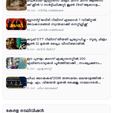
മധുബാല-ഇന്ദ്രൻസ് ചിത്രം ചിന്ന ചിന്ന ആസൈ
ക്ക് ക്ലീൻ U സർട്ടിഫിക്കറ്റ്; ജൂൺ 19ന് ആഗോള
റിലീസ്
14 Jun
സിനിമ വാര്‍ത്തകള്‍
ബ്ലാസ്റ്റ് ഓടിടി റിലീസ് എപ്പോൾ ? ഡിജിറ്റൽ
അവകാശങ്ങൾ സ്വന്തമാക്കി നെറ്റ്ഫ്ലിക്സ്
10 Jun
ചാനല്‍ വാര്‍ത്തകള്‍
കറുപ്പ് OTT റിലീസ് തീയതി പ്രഖ്യാപിച്ചു – സൂര്യ ചിത്രം
ജൂൺ 12 മുതൽ പ്രൈം വീഡിയോയിൽ
9 Jun
ഓടിടി റിലീസ്
ഈ പുഴയും കടന്ന് ഏഷ്യാനെറ്റിൽ 100
എപ്പിസോഡുകൾ പൂർത്തിയാക്കി , സംപ്രേഷണം
തിങ്കൾ മുതൽ വെള്ളി വരെ രാത്രി 9:30 ന്
9 Jun
ഏഷ്യാനെറ്റ്‌
ഫിഫ ലോകകപ്പ് 2026 തത്സമയം മലയാളത്തിൽ –
ഐ. എം. വിജയൻ മുതൽ ഷൈജു ദാമോദരൻ
വരെ കമന്ററി സംഘത്തിൽ
11 Jun
ഫിഫ ലോകകപ്പ്
കേരള ടെലിവിഷൻ