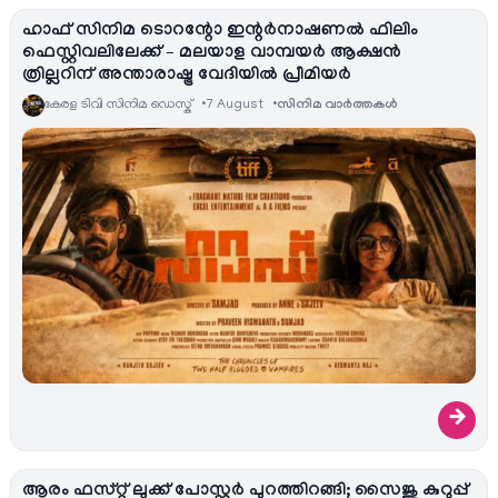
ഹാഫ് സിനിമ ടൊറന്റോ ഇന്റർനാഷണൽ ഫിലിം
ഫെസ്റ്റിവലിലേക്ക് – മലയാള വാമ്പയർ ആക്ഷൻ
ത്രില്ലറിന് അന്താരാഷ്ട്ര വേദിയിൽ പ്രീമിയർ
കേരള ടിവി സിനിമ ഡെസ്ക്
7 August
സിനിമ വാര്‍ത്തകള്‍
→
ആരം ഫസ്റ്റ് ലുക്ക് പോസ്റ്റർ പുറത്തിറങ്ങി; സൈജു കുറുപ്പ്