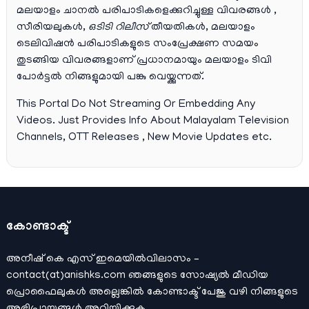
മലയാളം ചാനല്‍ പരിപാടികളെക്കുറിച്ചുള്ള വിവരങ്ങള്‍ ,
സീരിയലുകള്‍,
ഒടിടി റിലീസ്
തീയതികള്‍, മലയാളം
ടെലിവിഷന്‍ പരിപാടികളുടെ സംപ്രേക്ഷണ സമയം
തുടങ്ങിയ വിവരങ്ങളാണ് പ്രധാനമായും മലയാളം ടിവി
പോര്‍ട്ടല്‍ നിങ്ങളുമായി പങ്കു വെയ്ക്കുന്നത്.
This Portal Do Not Streaming Or Embedding Any
Videos. Just Provides Info About Malayalam Television
Channels, OTT Releases , New Movie Updates etc.
കോണ്ടാക്ട്
അനീഷ്‌ കെ എസ് ഇമെയില്‍വിലാസം –
contact(at)anishks.com ഞങ്ങളുടെ സോഷ്യല്‍ മീഡിയ
പ്രൊഫൈലുകള്‍ അല്ലെങ്കില്‍
കോണ്ടാക്ട്
പേജു വഴി നിങ്ങളുടെ
അഭിപ്രായങ്ങള്‍ അറിയിക്കുക.